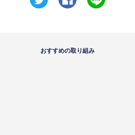
おすすめの取り組み
goal09
goal12
goal15
研究
研究
宇宙で暮らすために必要
植物や生物と環境との関