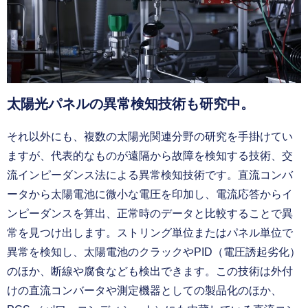
太陽光パネルの異常検知技術も研究中。
それ以外にも、複数の太陽光関連分野の研究を手掛けてい
ますが、代表的なものが遠隔から故障を検知する技術、交
流インピーダンス法による異常検知技術です。直流コンバ
ータから太陽電池に微小な電圧を印加し、電流応答からイ
ンピーダンスを算出、正常時のデータと比較することで異
常を見つけ出します。ストリング単位またはパネル単位で
異常を検知し、太陽電池のクラックやPID（電圧誘起劣化）
のほか、断線や腐食なども検出できます。この技術は外付
けの直流コンバータや測定機器としての製品化のほか、