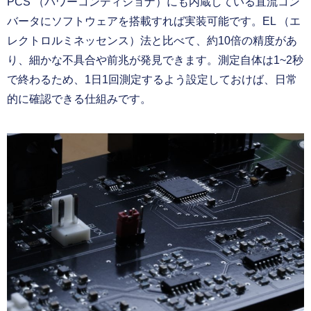
PCS （パワーコンディショナ）にも内蔵している直流コン
バータにソフトウェアを搭載すれば実装可能です。EL （エ
レクトロルミネッセンス）法と比べて、約10倍の精度があ
り、細かな不具合や前兆が発見できます。測定自体は1~2秒
で終わるため、1日1回測定するよう設定しておけば、日常
的に確認できる仕組みです。