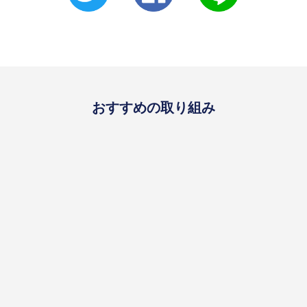
おすすめの取り組み
goal03
goal04
goal09
研究
研究
医療ビッグデータの活用
数理解析に関わる研究者