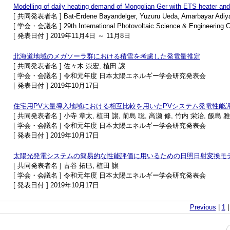
Modelling of daily heating demand of Mongolian Ger with ETS heater and
[ 共同発表者名 ] Bat-Erdene Bayandelger, Yuzuru Ueda, Amarbayar Adiy
[ 学会・会議名 ] 29th International Photovoltaic Science & Engineering 
[ 発表日付 ] 2019年11月4日 ～ 11月8日
北海道地域のメガソーラ群における積雪を考慮した発電量推定
[ 共同発表者名 ] 佐々木 崇宏, 植田 譲
[ 学会・会議名 ] 令和元年度 日本太陽エネルギー学会研究発表会
[ 発表日付 ] 2019年10月17日
住宅用PV大量導入地域における相互比較を用いたPVシステム発電性能
[ 共同発表者名 ] 小寺 章太, 植田 譲, 前島 聡, 高瀬 修, 竹内 栄治, 飯島 
[ 学会・会議名 ] 令和元年度 日本太陽エネルギー学会研究発表会
[ 発表日付 ] 2019年10月17日
太陽光発電システムの簡易的な性能評価に用いるための日照日射変換モ
[ 共同発表者名 ] 古谷 拓巳, 植田 譲
[ 学会・会議名 ] 令和元年度 日本太陽エネルギー学会研究発表会
[ 発表日付 ] 2019年10月17日
Previous
|
1