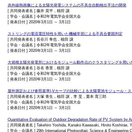
赤外線熱画像による太陽光発電システムの不具合自動検出手法の開発
[ 共同発表者名 ] 藤井 晃平，植田 譲
[ 学会・会議名 ] 令和2年電気学会全国大会
[ 発表日付 ] 2020年3月1日 ～ 3月1日
ストリングの電流電圧特性を用いた機械学習による不具合要因判定
[ 共同発表者名 ] 長谷川 隼也，植田 譲
[ 学会・会議名 ] 令和2年電気学会全国大会
[ 発表日付 ] 2020年3月1日 ～ 3月1日
大規模太陽光発電所におけるモジュール動作点のクラスタリングを用い
[ 共同発表者名 ] 谷名 香里，植田 譲
[ 学会・会議名 ] 令和2年電気学会全国大会
[ 発表日付 ] 2020年3月1日 ～ 3月1日
屋外測定および参照基準I-Vカーブの比較による太陽電池モジュール・
[ 共同発表者名 ] 大塚 青生，植田 譲，李 旻，栗本 育三郎
[ 学会・会議名 ] 令和2年電気学会全国大会
[ 発表日付 ] 2020年3月1日 ～ 3月1日
Quantitative Evaluation of Outdoor Degradation Rate of PV System by A
[ 共同発表者名 ] Takehiro Yoshida, Kanako Kawasaki, Hiroto Koshirae, Y
[ 学会・会議名 ] 29th International Photovoltaic Science & Engineering 