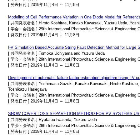
[ 発表日付 ] 2019年11月4日 ～ 11月8日
Modeling of Cell Performance Variation in One Diode Model for Reference
[ 共同発表者名 ] Hiroto Koshirae, Kanako Kawasaki, Yuzuru Ueda, Yoshih
[ 学会・会議名 ] 29th International Photovoltaic Science & Engineering 
[ 発表日付 ] 2019年11月4日 ～ 11月8日
I-V Simulation Based Accurate String Fault Detection Method for Large 
[ 共同発表者名 ] Tomoka Uchiyama and Yuzuru Ueda
[ 学会・会議名 ] 29th International Photovoltaic Science & Engineering 
[ 発表日付 ] 2019年11月4日 ～ 11月8日
Development of automatic failure factor estimation algorithm using I-V c
[ 共同発表者名 ] Yoshimasa Suzuki, Kanako Kawasaki, Hiroto Koshirae, Yu
Toshikazu Hasegawa
[ 学会・会議名 ] 29th International Photovoltaic Science & Engineering 
[ 発表日付 ] 2019年11月4日 ～ 11月8日
SNOW COVER LOSS SEPARETION METHOD FOR PV SYSTEMS USI
[ 共同発表者名 ] Ryutarou Iwashita, Yuzuru Ueda
[ 学会・会議名 ] 29th International Photovoltaic Science & Engineering 
[ 発表日付 ] 2019年11月4日 ～ 11月8日