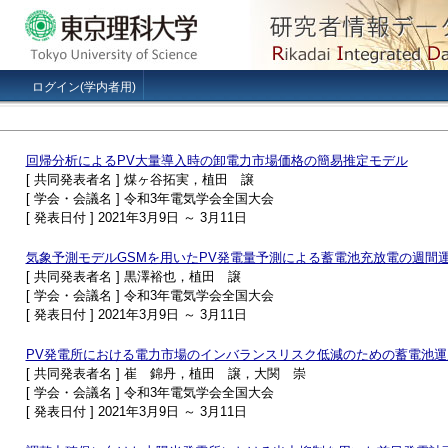
ログイン(学内者用)
回帰分析によるPV大量導入時の卸電力市場価格の簡易推定モデル
[ 共同発表者名 ] 煤ヶ谷拓実，植田 譲
[ 学会・会議名 ] 令和3年電気学会全国大会
[ 発表日付 ] 2021年3月9日 ～ 3月11日
気象予測モデルGSMを用いたPV発電量予測による蓄電池充放電の週間
[ 共同発表者名 ] 黒澤裕也，植田 譲
[ 学会・会議名 ] 令和3年電気学会全国大会
[ 発表日付 ] 2021年3月9日 ～ 3月11日
PV発電所における電力市場のインバランスリスク低減のための蓄電池運
[ 共同発表者名 ] 崔 錦丹，植田 譲，大関 崇
[ 学会・会議名 ] 令和3年電気学会全国大会
[ 発表日付 ] 2021年3月9日 ～ 3月11日