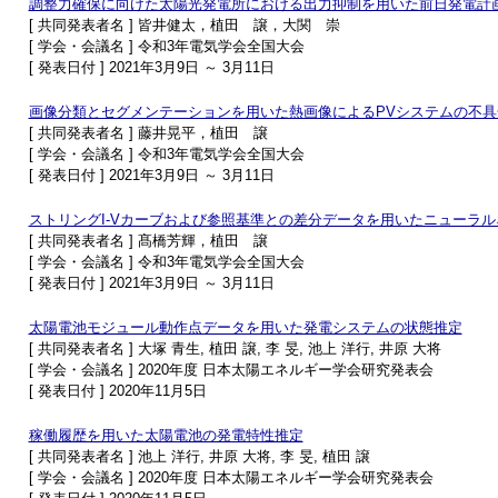
調整力確保に向けた太陽光発電所における出力抑制を用いた前日発電計
[ 共同発表者名 ] 皆井健太，植田 譲，大関 崇
[ 学会・会議名 ] 令和3年電気学会全国大会
[ 発表日付 ] 2021年3月9日 ～ 3月11日
画像分類とセグメンテーションを用いた熱画像によるPVシステムの不
[ 共同発表者名 ] 藤井晃平，植田 譲
[ 学会・会議名 ] 令和3年電気学会全国大会
[ 発表日付 ] 2021年3月9日 ～ 3月11日
ストリングI-Vカーブおよび参照基準との差分データを用いたニューラ
[ 共同発表者名 ] 髙橋芳輝，植田 譲
[ 学会・会議名 ] 令和3年電気学会全国大会
[ 発表日付 ] 2021年3月9日 ～ 3月11日
太陽電池モジュール動作点データを用いた発電システムの状態推定
[ 共同発表者名 ] 大塚 青生, 植田 譲, 李 旻, 池上 洋行, 井原 大将
[ 学会・会議名 ] 2020年度 日本太陽エネルギー学会研究発表会
[ 発表日付 ] 2020年11月5日
稼働履歴を用いた太陽電池の発電特性推定
[ 共同発表者名 ] 池上 洋行, 井原 大将, 李 旻, 植田 譲
[ 学会・会議名 ] 2020年度 日本太陽エネルギー学会研究発表会