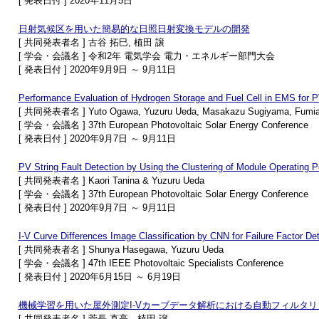
[ 発表日付 ] 2020年11月5日
日射気候区を用いた簡易的な日照日射変換モデルの開発
[ 共同発表者名 ] 古谷 拓巳, 植田 譲
[ 学会・会議名 ] 令和2年 電気学会 電力・エネルギー部門大会
[ 発表日付 ] 2020年9月9日 ～ 9月11日
Performance Evaluation of Hydrogen Storage and Fuel Cell in EMS for 
[ 共同発表者名 ] Yuto Ogawa, Yuzuru Ueda, Masakazu Sugiyama, Fumia
[ 学会・会議名 ] 37th European Photovoltaic Solar Energy Conference
[ 発表日付 ] 2020年9月7日 ～ 9月11日
PV String Fault Detection by Using the Clustering of Module Operating 
[ 共同発表者名 ] Kaori Tanina & Yuzuru Ueda
[ 学会・会議名 ] 37th European Photovoltaic Solar Energy Conference
[ 発表日付 ] 2020年9月7日 ～ 9月11日
I-V Curve Differences Image Classification by CNN for Failure Factor D
[ 共同発表者名 ] Shunya Hasegawa, Yuzuru Ueda
[ 学会・会議名 ] 47th IEEE Photovoltaic Specialists Conference
[ 発表日付 ] 2020年6月15日 ～ 6月19日
機械学習を用いた屋外測定I-Vカーブデータ解析における自動フィルタリ
[ 共同発表者名 ] 菅長 直亮，植田 譲