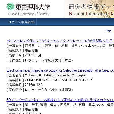
ログイン(学内者用)
Top
ポリスチレン粒子およびポリメチルメタクリレートの相転移挙動を利用
[ 全著者名 ] 四反田 功，渡邊 智，相川 達男，佐々木 信也，星 
[ 掲載誌名 ] 表面技術
[ 掲載年月 ] 2017年 3月
[ 著作区分 ] レフェリー付学術論文（日本語）
Electrochemical Impedance Study for Selective Dissolution of a Cu-Zn A
[ 全著者名 ] Y. Hoshi, K. Tabei, I. Shitanda, M. Itagaki
[ 掲載誌名 ] CORROSION SCIENCE AND TECHNOLOGY
[ 掲載年月 ] 2016年 12月
[ 著作区分 ] レフェリー付学術論文（外国語）
3Dインピーダンス法による鋼板および亜鉛めっき鋼板に形成されたクロ
[ 全著者名 ] 星 芳直, 遠藤 優太，四反田 功, 板垣 昌幸, 鈴木 
[ 掲載誌名 ] 表面技術