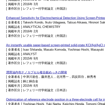
[ 掲載年月 ] 2016年 3月
[ 著作区分 ] レフェリー付学術論文（外国語）
Enhanced Sensitivity for Electrochemical Detection Using Screen-Print
[ 全著者名 ] Takeshi Kondo, Ikuto Udagawa, Tatsuo Aikawa, Hironori Saka
[ 掲載誌名 ] ANALYTICAL CHEMISTRY
[ 掲載年月 ] 2016年 2月
[ 著作区分 ] レフェリー付学術論文（外国語）
An instantly usable paper-based screen-printed solid-state KCl/Ag/AgCl re
[ 全著者名 ] Isao Shitanda, Masato Komoda, Yoshinao Hoshi, Masayuki I
[ 掲載誌名 ] ANALYST
[ 掲載年月 ] 2015年 9月
[ 著作区分 ] レフェリー付学術論文（外国語）
潤滑油内包ナノカプセル複合銀めっきの開発
[ 全著者名 ] 中津川達也，藤井恵人，北河秀一，四反田功，林秀考
[ 掲載誌名 ] 銅と銅合金
[ 掲載年月 ] 2015年 8月
[ 著作区分 ] レフェリー付学術論文（日本語）
Optimization of reference electrode position in a three-electrode cell fo
[ 全著者名 ] Yoshinao Hoshi, Yuki Narita, Keiichiro Honda, Tomomi Ohtaki