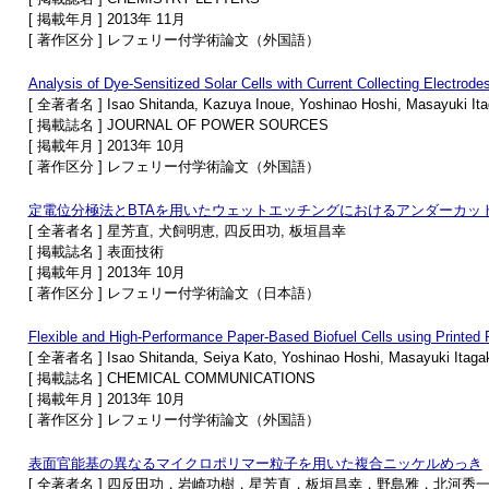
[ 掲載年月 ] 2013年 11月
[ 著作区分 ] レフェリー付学術論文（外国語）
Analysis of Dye-Sensitized Solar Cells with Current Collecting Electro
[ 全著者名 ] Isao Shitanda, Kazuya Inoue, Yoshinao Hoshi, Masayuki Ita
[ 掲載誌名 ] JOURNAL OF POWER SOURCES
[ 掲載年月 ] 2013年 10月
[ 著作区分 ] レフェリー付学術論文（外国語）
定電位分極法とBTAを用いたウェットエッチングにおけるアンダーカッ
[ 全著者名 ] 星芳直, 犬飼明恵, 四反田功, 板垣昌幸
[ 掲載誌名 ] 表面技術
[ 掲載年月 ] 2013年 10月
[ 著作区分 ] レフェリー付学術論文（日本語）
Flexible and High-Performance Paper-Based Biofuel Cells using Printed
[ 全著者名 ] Isao Shitanda, Seiya Kato, Yoshinao Hoshi, Masayuki Itagak
[ 掲載誌名 ] CHEMICAL COMMUNICATIONS
[ 掲載年月 ] 2013年 10月
[ 著作区分 ] レフェリー付学術論文（外国語）
表面官能基の異なるマイクロポリマー粒子を用いた複合ニッケルめっき
[ 全著者名 ] 四反田功，岩崎功樹，星芳直，板垣昌幸，野島雅，北河秀