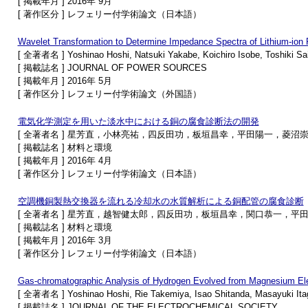
[ 掲載年月 ] 2016年 9月
[ 著作区分 ] レフェリー付学術論文（日本語）
Wavelet Transformation to Determine Impedance Spectra of Lithium-ion 
[ 全著者名 ] Yoshinao Hoshi, Natsuki Yakabe, Koichiro Isobe, Toshiki Sait
[ 掲載誌名 ] JOURNAL OF POWER SOURCES
[ 掲載年月 ] 2016年 5月
[ 著作区分 ] レフェリー付学術論文（外国語）
電気化学測定を用いた淡水中における銅の腐食診断法の開発
[ 全著者名 ] 星芳直，小林亮祐，四反田功，板垣昌幸，平田陽一，菱沼
[ 掲載誌名 ] 材料と環境
[ 掲載年月 ] 2016年 4月
[ 著作区分 ] レフェリー付学術論文（日本語）
空調機銅製熱交換器を流れる冷却水の水質解析による銅配管の腐食診断
[ 全著者名 ] 星芳直，越智健太郎，四反田功，板垣昌幸，関口恭一，平
[ 掲載誌名 ] 材料と環境
[ 掲載年月 ] 2016年 3月
[ 著作区分 ] レフェリー付学術論文（日本語）
Gas-chromatographic Analysis of Hydrogen Evolved from Magnesium Elec
[ 全著者名 ] Yoshinao Hoshi, Rie Takemiya, Isao Shitanda, Masayuki Ita
[ 掲載誌名 ] JOURNAL OF THE ELECTROCHEMICAL SOCIETY