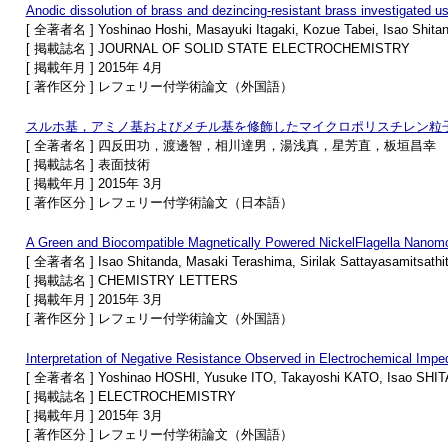
Anodic dissolution of brass and dezincing-resistant brass investigated u
[ 全著者名 ] Yoshinao Hoshi, Masayuki Itagaki, Kozue Tabei, Isao Shita
[ 掲載誌名 ] JOURNAL OF SOLID STATE ELECTROCHEMISTRY
[ 掲載年月 ] 2015年 4月
[ 著作区分 ] レフェリー付学術論文（外国語）
スルホ基，アミノ基およびメチル基を修飾したマイクロポリスチレン粒
[ 全著者名 ] 四反田功，渡邊智，相川達男，湯浅真，星芳直，板垣昌幸
[ 掲載誌名 ] 表面技術
[ 掲載年月 ] 2015年 3月
[ 著作区分 ] レフェリー付学術論文（日本語）
A Green and Biocompatible Magnetically Powered NickelFlagella Nanomo
[ 全著者名 ] Isao Shitanda, Masaki Terashima, Sirilak Sattayasamitsathit
[ 掲載誌名 ] CHEMISTRY LETTERS
[ 掲載年月 ] 2015年 3月
[ 著作区分 ] レフェリー付学術論文（外国語）
Interpretation of Negative Resistance Observed in Electrochemical Imp
[ 全著者名 ] Yoshinao HOSHI, Yusuke ITO, Takayoshi KATO, Isao SHI
[ 掲載誌名 ] ELECTROCHEMISTRY
[ 掲載年月 ] 2015年 3月
[ 著作区分 ] レフェリー付学術論文（外国語）