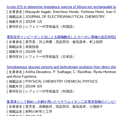
In-situ EIS to determine impedance spectra of lithium-ion rechargeable b
[ 全著者名 ] Masayuki Itagaki, Keiichirou Honda, Yoshinao Hoshi, Isao S
[ 掲載誌名 ] JOURNAL OF ELECTROANALYTICAL CHEMISTRY
[ 掲載年月 ] 2015年 1月
[ 著作区分 ] レフェリー付学術論文（外国語）
電気化学インピーダンス法による陽極酸化したカーボン電極の反応特性
[ 全著者名 ] 星芳直，河上和磨，四反田功，板垣昌幸，村上拓郎
[ 掲載誌名 ] 表面技術
[ 掲載年月 ] 2014年 9月
[ 著作区分 ] レフェリー付学術論文（日本語）
Simultaneous glucose sensing and biohydrogen evolution from direct pho
[ 全著者名 ] Anitha Devadoss, P. Sudhagar, C. Ravidhas, Ryota Hishinum
and Akira Fujishima
[ 掲載誌名 ] PHYSICAL CHEMISTRY CHEMICAL PHYSICS
[ 掲載年月 ] 2014年 9月
[ 著作区分 ] レフェリー付学術論文（外国語）
集電体として銅めっき鋼を用いたリチウムイオン二次電池負極のインピ
[ 全著者名 ] 星芳直，高柳政祥，四反田功，板垣昌幸，小浦節子
[ 掲載誌名 ] 材料の科学と工学