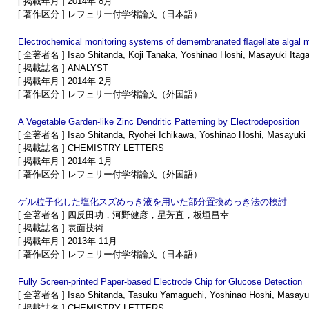
[ 掲載年月 ] 2014年 8月
[ 著作区分 ] レフェリー付学術論文（日本語）
Electrochemical monitoring systems of demembranated ﬂagellate algal mo
[ 全著者名 ] Isao Shitanda, Koji Tanaka, Yoshinao Hoshi, Masayuki Itaga
[ 掲載誌名 ] ANALYST
[ 掲載年月 ] 2014年 2月
[ 著作区分 ] レフェリー付学術論文（外国語）
A Vegetable Garden-like Zinc Dendritic Patterning by Electrodeposition
[ 全著者名 ] Isao Shitanda, Ryohei Ichikawa, Yoshinao Hoshi, Masayuki I
[ 掲載誌名 ] CHEMISTRY LETTERS
[ 掲載年月 ] 2014年 1月
[ 著作区分 ] レフェリー付学術論文（外国語）
ゲル粒子化した塩化スズめっき液を用いた部分置換めっき法の検討
[ 全著者名 ] 四反田功，河野健彦，星芳直，板垣昌幸
[ 掲載誌名 ] 表面技術
[ 掲載年月 ] 2013年 11月
[ 著作区分 ] レフェリー付学術論文（日本語）
Fully Screen-printed Paper-based Electrode Chip for Glucose Detection
[ 全著者名 ] Isao Shitanda, Tasuku Yamaguchi, Yoshinao Hoshi, Masayuk
[ 掲載誌名 ] CHEMISTRY LETTERS