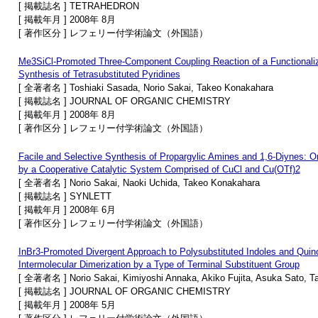
[ 掲載誌名 ] TETRAHEDRON
[ 掲載年月 ] 2008年 8月
[ 著作区分 ] レフェリー付学術論文（外国語）
Me3SiCl-Promoted Three-Component Coupling Reaction of a Functionalize
Synthesis of Tetrasubstituted Pyridines
[ 全著者名 ] Toshiaki Sasada, Norio Sakai, Takeo Konakahara
[ 掲載誌名 ] JOURNAL OF ORGANIC CHEMISTRY
[ 掲載年月 ] 2008年 8月
[ 著作区分 ] レフェリー付学術論文（外国語）
Facile and Selective Synthesis of Propargylic Amines and 1,6-Diynes: 
by a Cooperative Catalytic System Comprised of CuCl and Cu(OTf)2
[ 全著者名 ] Norio Sakai, Naoki Uchida, Takeo Konakahara
[ 掲載誌名 ] SYNLETT
[ 掲載年月 ] 2008年 6月
[ 著作区分 ] レフェリー付学術論文（外国語）
InBr3-Promoted Divergent Approach to Polysubstituted Indoles and Quinol
Intermolecular Dimerization by a Type of Terminal Substituent Group
[ 全著者名 ] Norio Sakai, Kimiyoshi Annaka, Akiko Fujita, Asuka Sato, 
[ 掲載誌名 ] JOURNAL OF ORGANIC CHEMISTRY
[ 掲載年月 ] 2008年 5月