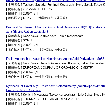
An Unprecedented Approach to 4,5-Disubstituted Pyrimidine Derivative
[ 全著者名 ] Toshiaki Sasada, Fuminori Kobayashi, Norio Sakai, Takeo 
[ 掲載誌名 ] ORGANIC LETTERS
[ 掲載年月 ] 2009年 5月
[ 著作区分 ] レフェリー付学術論文（外国語）
Practical Synthesis of Natural Amino Acid Derivatives: Hf(OTf)4-Catalyz
as a Glycine Cation Equivalent
[ 全著者名 ] Norio Sakai, Asuka Sato, Takeo Konakahara
[ 掲載誌名 ] SYNLETT
[ 掲載年月 ] 2009年 5月
[ 著作区分 ] レフェリー付学術論文（外国語）
Facile Approach to Natural or Non-Natural Amino Acid Derivatives: Me
[ 全著者名 ] Norio Sakai, Junichi Asano, Yuki Kawada, Takeo Konakahar
[ 掲載誌名 ] EUROPEAN JOURNAL OF ORGANIC CHEMISTRY
[ 掲載年月 ] 2009年 2月
[ 著作区分 ] レフェリー付学術論文（外国語）
Synthesis of Novel Silyl Ethers form Chlorodimethyl(naphthylphenylmethyl
Crosssed-Aldol Reactions
[ 全著者名 ] Kenichi Miyakawa, Takeo Konakahara, Norio Sakai, Kozo Koz
[ 掲載誌名 ] JOURNAL OF CHEMICAL RESEARCH-S
[ 掲載年月 ] 2009年 1月