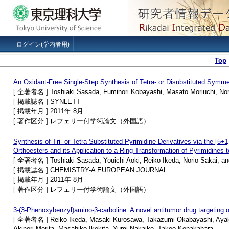
ログイン(学内者用)
Top
An Oxidant-Free Single-Step Synthesis of Tetra- or Disubstituted Symmet
[ 全著者名 ] Toshiaki Sasada, Fuminori Kobayashi, Masato Moriuchi, Nor
[ 掲載誌名 ] SYNLETT
[ 掲載年月 ] 2011年 8月
[ 著作区分 ] レフェリー付学術論文（外国語）
Synthesis of Tri- or Tetra-Substituted Pyrimidine Derivatives via the [5+
Orthoesters and its Application to a Ring Transformation of Pyrimidines t
[ 全著者名 ] Toshiaki Sasada, Youichi Aoki, Reiko Ikeda, Norio Sakai, a
[ 掲載誌名 ] CHEMISTRY-A EUROPEAN JOURNAL
[ 掲載年月 ] 2011年 8月
[ 著作区分 ] レフェリー付学術論文（外国語）
3-(3-Phenoxybenzyl)amino-β-carboline: A novel antitumor drug targeting α
[ 全著者名 ] Reiko Ikeda, Masaki Kurosawa, Takazumi Okabayashi, Ayako
Akinori Morita, Masahiko Ikekita, Yumi Nakaike, Takeo Konakahara