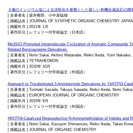
３価のインジウム塩による活性化を基盤とした新しい有機合成反応の開
[ 全著者名 ] 坂井教郎、小中原猛雄
[ 掲載誌名 ] JOURNAL OF SYNTHETIC ORGANIC CHEMISTRY 
[ 掲載年月 ] 2011年 1月
[ 著作区分 ] レフェリー付学術論文（日本語）
Me3SiCl-Promoted Intramolecular Cyclization of Aromatic Compounds Tet
Related Benzoazepine Derivatives.
[ 全著者名 ] Norio Sakai, Akihiro Watanabe, Reiko Ikeda, Yumi Nakaike,
[ 掲載誌名 ] TETRAHEDRON
[ 掲載年月 ] 2010年 10月
[ 著作区分 ] レフェリー付学術論文（外国語）
Approach to Trisubstituted 3-Aminopyrrole Derivatives by Yb(OTf)3-Cata
[ 全著者名 ] Toshiaki Sasada, Takuya Sawada, Reiko Ikeda, Norio Sakai
[ 掲載誌名 ] EUROPEAN JOURNAL OF ORGANIC CHEMISTRY
[ 掲載年月 ] 2010年 9月
[ 著作区分 ] レフェリー付学術論文（外国語）
Hf(OTf)4-Catalyzed Regioselective N-Aminomethylation of Indoles and R
[ 全著者名 ] Norio Sakai, Kazuyori Shimamura, Reiko Ikeda, Takeo Kona
[ 掲載誌名 ] JOURNAL OF ORGANIC CHEMISTRY