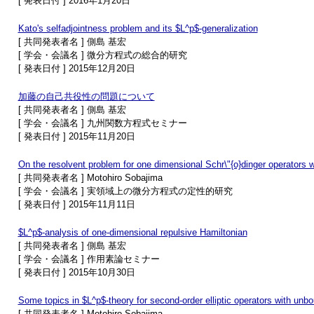
[ 発表日付 ] 2016年1月20日
Kato's selfadjointness problem and its $L^p$-generalization
[ 共同発表者名 ] 側島 基宏
[ 学会・会議名 ] 微分方程式の総合的研究
[ 発表日付 ] 2015年12月20日
加藤の自己共役性の問題について
[ 共同発表者名 ] 側島 基宏
[ 学会・会議名 ] 九州関数方程式セミナー
[ 発表日付 ] 2015年11月20日
On the resolvent problem for one dimensional Schr\"{o}dinger operators wi
[ 共同発表者名 ] Motohiro Sobajima
[ 学会・会議名 ] 実領域上の微分方程式の定性的研究
[ 発表日付 ] 2015年11月11日
$L^p$-analysis of one-dimensional repulsive Hamiltonian
[ 共同発表者名 ] 側島 基宏
[ 学会・会議名 ] 作用素論セミナー
[ 発表日付 ] 2015年10月30日
Some topics in $L^p$-theory for second-order elliptic operators with unb
[ 共同発表者名 ] Motohiro Sobajima