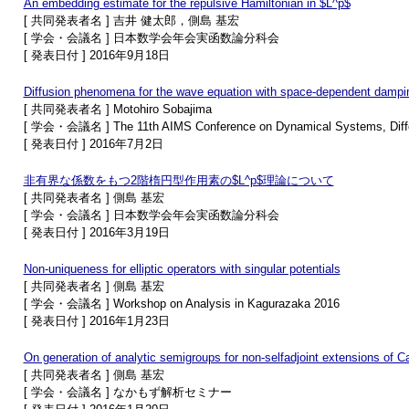
An embedding estimate for the repulsive Hamiltonian in $L^p$
[ 共同発表者名 ] 吉井 健太郎，側島 基宏
[ 学会・会議名 ] 日本数学会年会実函数論分科会
[ 発表日付 ] 2016年9月18日
Diffusion phenomena for the wave equation with space-dependent dampin
[ 共同発表者名 ] Motohiro Sobajima
[ 学会・会議名 ] The 11th AIMS Conference on Dynamical Systems, Differe
[ 発表日付 ] 2016年7月2日
非有界な係数をもつ2階楕円型作用素の$L^p$理論について
[ 共同発表者名 ] 側島 基宏
[ 学会・会議名 ] 日本数学会年会実函数論分科会
[ 発表日付 ] 2016年3月19日
Non-uniqueness for elliptic operators with singular potentials
[ 共同発表者名 ] 側島 基宏
[ 学会・会議名 ] Workshop on Analysis in Kagurazaka 2016
[ 発表日付 ] 2016年1月23日
On generation of analytic semigroups for non-selfadjoint extensions of C
[ 共同発表者名 ] 側島 基宏
[ 学会・会議名 ] なかもず解析セミナー