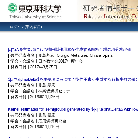
ログイン(学内者用)
|x|^αΔを主要項にもつ楕円型作用素が生成する解析半群の積分核評価
[ 共同発表者名 ] 側島基宏, Giorgio Metafune, Chiara Spina
[ 学会・会議名 ] 日本数学会2017年度年会
[ 発表日付 ] 2017年3月25日
$|x|^\alpha\Delta$を主要項にもつ楕円型作用素が生成する解析半群
[ 共同発表者名 ] 側島 基宏
[ 学会・会議名 ] 神楽坂解析セミナー
[ 発表日付 ] 2016年11月26日
Kernel estimates for semigroups generated by $|x|^\alpha\Delta$ with low
[ 共同発表者名 ] 側島 基宏
[ 学会・会議名 ] 応用解析研究会
[ 発表日付 ] 2016年11月19日