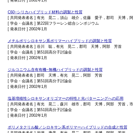
[ 発表日付 ] 2002年1月
C60−シリカハイブリッド材料の調製と性質
[ 共同発表者名 ] 有光 晃二，須山 雄介，佐藤 愛子，郡司 天博，
[ 学会・会議名 ] 第22回フラーレン総合シンポジウム
[ 発表日付 ] 2002年1月
メチルポリシロキサン系ポリマーハイブリッドの調製と性質
[ 共同発表者名 ] 谷川 聡，有光 晃二，郡司 天博，阿部 芳首
[ 学会・会議名 ] 第51回高分子討論会
[ 発表日付 ] 2002年1月
ジルコニウム含有有機−無機ハイブリッドの調製と性質
[ 共同発表者名 ] 郡司 天博，有光 晃二，阿部 芳首
[ 学会・会議名 ] 第51回高分子討論会
[ 発表日付 ] 2002年1月
塩基増殖性シロキサンオリゴマーの特性と光パターニングへの応用
[ 共同発表者名 ] 有光 晃二，森川 雄市，郡司 天博，阿部 芳首，
[ 学会・会議名 ] 第51回高分子討論会
[ 発表日付 ] 2002年1月
ポリメタクリル酸／シロキサン系ポリマーハイブリッドの合成と性質
[ 共同発表者名 ] 岩瀧 康彦，有光 晃二，郡司 天博，阿部 芳首