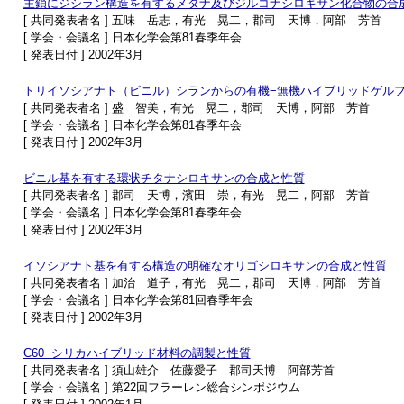
主鎖にジシラン構造を有するメタナ及びジルコナシロキサン化合物の合
[ 共同発表者名 ] 五味 岳志，有光 晃二，郡司 天博，阿部 芳首
[ 学会・会議名 ] 日本化学会第81春季年会
[ 発表日付 ] 2002年3月
トリイソシアナト（ビニル）シランからの有機−無機ハイブリッドゲル
[ 共同発表者名 ] 盛 智美，有光 晃二，郡司 天博，阿部 芳首
[ 学会・会議名 ] 日本化学会第81春季年会
[ 発表日付 ] 2002年3月
ビニル基を有する環状チタナシロキサンの合成と性質
[ 共同発表者名 ] 郡司 天博，濱田 崇，有光 晃二，阿部 芳首
[ 学会・会議名 ] 日本化学会第81春季年会
[ 発表日付 ] 2002年3月
イソシアナト基を有する構造の明確なオリゴシロキサンの合成と性質
[ 共同発表者名 ] 加治 道子，有光 晃二，郡司 天博，阿部 芳首
[ 学会・会議名 ] 日本化学会第81回春季年会
[ 発表日付 ] 2002年3月
C60−シリカハイブリッド材料の調製と性質
[ 共同発表者名 ] 須山雄介 佐藤愛子 郡司天博 阿部芳首
[ 学会・会議名 ] 第22回フラーレン総合シンポジウム