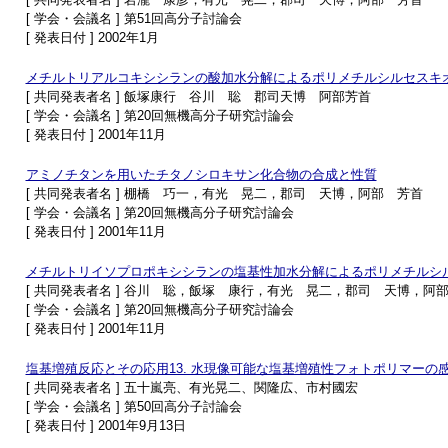
[ 学会・会議名 ] 第51回高分子討論会
[ 発表日付 ] 2002年1月
メチルトリアルコキシシランの酸加水分解によるポリメチルシルセスキ
[ 共同発表者名 ] 飯塚康行 谷川 聡 郡司天博 阿部芳首
[ 学会・会議名 ] 第20回無機高分子研究討論会
[ 発表日付 ] 2001年11月
アミノチタンを用いたチタノシロキサン化合物の合成と性質
[ 共同発表者名 ] 棚橋 巧一，有光 晃二，郡司 天博，阿部 芳首
[ 学会・会議名 ] 第20回無機高分子研究討論会
[ 発表日付 ] 2001年11月
メチルトリイソプロポキシシランの塩基性加水分解によるポリメチルシ
[ 共同発表者名 ] 谷川 聡，飯塚 康行，有光 晃二，郡司 天博，阿
[ 学会・会議名 ] 第20回無機高分子研究討論会
[ 発表日付 ] 2001年11月
塩基増殖反応とその応用13. 水現像可能な塩基増殖性フォトポリマーの
[ 共同発表者名 ] 五十嵐亮、有光晃二、関隆広、市村國宏
[ 学会・会議名 ] 第50回高分子討論会
[ 発表日付 ] 2001年9月13日