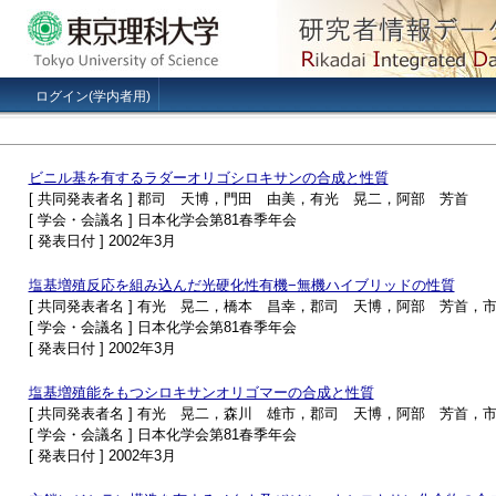
ログイン(学内者用)
ビニル基を有するラダーオリゴシロキサンの合成と性質
[ 共同発表者名 ] 郡司 天博，門田 由美，有光 晃二，阿部 芳首
[ 学会・会議名 ] 日本化学会第81春季年会
[ 発表日付 ] 2002年3月
塩基増殖反応を組み込んだ光硬化性有機−無機ハイブリッドの性質
[ 共同発表者名 ] 有光 晃二，橋本 昌幸，郡司 天博，阿部 芳首，
[ 学会・会議名 ] 日本化学会第81春季年会
[ 発表日付 ] 2002年3月
塩基増殖能をもつシロキサンオリゴマーの合成と性質
[ 共同発表者名 ] 有光 晃二，森川 雄市，郡司 天博，阿部 芳首，
[ 学会・会議名 ] 日本化学会第81春季年会
[ 発表日付 ] 2002年3月