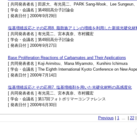
[ 共同発表者名 ] 田原大、有光晃二、PARK Sang-Wook、Lee Sungeu
[ 学会・会議名 ] 第49回高分子討論会
[ 発表日付 ] 2000年9月29日
塩基増殖反応とその応用8. 脂肪族アミンの増殖を利用した新規光硬化材
[ 共同発表者名 ] 有光晃二、宮本真奈、市村國宏
[ 学会・会議名 ] 第49回高分子討論会
[ 発表日付 ] 2000年9月27日
Base Proliferation Reactions of Carbamates and Their Applications
[ 共同発表者名 ] Koji Arimitsu、Mana Miyamoto、Kunihiro Ichimura
[ 学会・会議名 ] The Eighth International Kyoto Conference on New Aspec
[ 発表日付 ] 2000年7月14日
塩基増殖反応とその応用7. 塩基増殖剤を用いた光硬化材料の高感度化
[ 共同発表者名 ] 有光晃二、宮本真奈、市村國宏
[ 学会・会議名 ] 第17回フォトポリマーコンファレンス
[ 発表日付 ] 2000年6月30日
Previous
|
1
... |
22