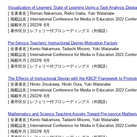
Visualization of Learners' State of Learning Using a Task Analysis Diagr
[ 全著者名 ] Roman Nakamura, Rieko Inaba, Yuki Watanabe
[ 掲載誌名 ] International Conference for Media in Education 2022 Confe
[ 掲載年月 ] 2022年 8月
[ 著作区分 ] レフェリー付プロシーディングス（外国語）
Pre-Service Teachers' Instructional Design Motivation Factors
[ 全著者名 ] Kento Nakamura, Tadashi Misono, Yuki Watanabe
[ 掲載誌名 ] International Conference for Media in Education 2021 Confe
[ 掲載年月 ] 2022年 8月
[ 著作区分 ] レフェリー付プロシーディングス（外国語）
The Effects of Instructional Design with the KBCP Framework to Promote
[ 全著者名 ] Hiroto Jitsukawa, Hiroki Oura, Yuki Watanabe
[ 掲載誌名 ] International Conference for Media in Education 2022 Confe
[ 掲載年月 ] 2022年 8月
[ 著作区分 ] レフェリー付プロシーディングス（外国語）
Mathematics and Science Teaching Anxiety Toward Pre-service Mathem
[ 全著者名 ] Kento Nakamura, Tadashi Misono, Yuki Watanabe
[ 掲載誌名 ] International Conference for Media in Education 2022 Confe
[ 掲載年月 ] 2022年 8月