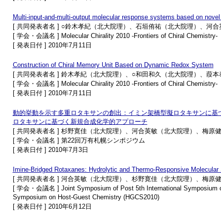
Multi-input-and-multi-output molecular response systems based on novel r
[ 共同発表者名 ] ○鈴木孝紀（北大院理）、石垣侑祐（北大院理）、
[ 学会・会議名 ] Molecular Chirality 2010 -Frontiers of Chiral Chemistry-
[ 発表日付 ] 2010年7月11日
Construction of Chiral Memory Unit Based on Dynamic Redox System
[ 共同発表者名 ] 鈴木孝紀（北大院理）、○和田和久（北大院理）、
[ 学会・会議名 ] Molecular Chirality 2010 -Frontiers of Chiral Chemistry-
[ 発表日付 ] 2010年7月11日
動的挙動を示す多重ロタキサンの創出：イミン架橋型擬ロタキサンに基
ロタキサンに基づく新規合成化学的アプローチ
[ 共同発表者名 ] 杉野寛佳（北大院理）、河合英敏（北大院理）、梅
[ 学会・会議名 ] 第22回万有札幌シンポジウム
[ 発表日付 ] 2010年7月3日
Imine-Bridged Rotaxanes: Hydrolytic and Thermo-Responsive Molecular 
[ 共同発表者名 ] 河合英敏（北大院理）、杉野寛佳（北大院理）、梅
[ 学会・会議名 ] Joint Symposium of Post 5th International Symposium o
Symposium on Host-Guest Chemistry (HGCS2010)
[ 発表日付 ] 2010年6月12日