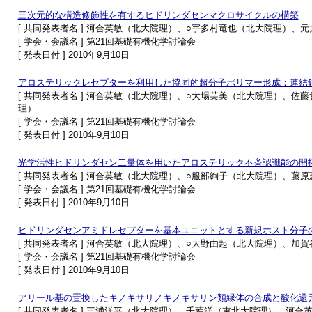
三次元的な構造修飾性を有するヒドリンダセンマクロサイクルの構築
[ 共同発表者名 ] 河合英敏（北大院理）、○宇多村竜也（北大院理）
[ 学会・会議名 ] 第21回基礎有機化学討論会
[ 発表日付 ] 2010年9月10日
アロステリックレセプターを利用した協同的超分子ポリマー形成：連結
[ 共同発表者名 ] 河合英敏（北大院理）、○大場芙美（北大院理）、
理）
[ 学会・会議名 ] 第21回基礎有機化学討論会
[ 発表日付 ] 2010年9月10日
光学活性ヒドリンダセン二量体を用いたアロステリック不斉認識能の開
[ 共同発表者名 ] 河合英敏（北大院理）、○服部絢子（北大院理）、
[ 学会・会議名 ] 第21回基礎有機化学討論会
[ 発表日付 ] 2010年9月10日
ヒドリンダセンアミドレセプターを基本ユニットとする新規ホスト分子
[ 共同発表者名 ] 河合英敏（北大院理）、○大野由起（北大院理）、
[ 学会・会議名 ] 第21回基礎有機化学討論会
[ 発表日付 ] 2010年9月10日
アリール基の置換したキノキサリノキノキサリン類縁体の合成と酸化還
[ 共同発表者名 ] 三浦洋平（北大院理）、千葉洋（東北大院理）、河