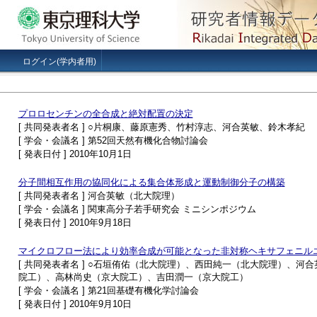
ログイン(学内者用)
プロロセンチンの全合成と絶対配置の決定
[ 共同発表者名 ] ○片桐康、藤原憲秀、竹村淳志、河合英敏、鈴木孝紀
[ 学会・会議名 ] 第52回天然有機化合物討論会
[ 発表日付 ] 2010年10月1日
分子間相互作用の協同化による集合体形成と運動制御分子の構築
[ 共同発表者名 ] 河合英敏（北大院理）
[ 学会・会議名 ] 関東高分子若手研究会 ミニシンポジウム
[ 発表日付 ] 2010年9月18日
マイクロフロー法により効率合成が可能となった非対称ヘキサフェニル
[ 共同発表者名 ] ○石垣侑佑（北大院理）、西田純一（北大院理）、
院工）、高林尚史（京大院工）、吉田潤一（京大院工）
[ 学会・会議名 ] 第21回基礎有機化学討論会
[ 発表日付 ] 2010年9月10日