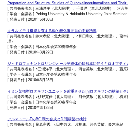
Preparation and Structural Studies of Quinoxalinoquinoxalines and Their
[ 共同発表者名 ] 三浦洋平（北大院理）、千葉洋（東北大院理）、河
[ 学会・会議名 ] Peking University & Hokkaido University Joint Seminar 
[ 発表日付 ] 2010年5月30日
キラルメモリ機能を有する動的酸化還元系の不斉誘導
[ 共同発表者名 ] 鈴木孝紀（北大院理）、○和田和久（北大院理）、
理）
[ 学会・会議名 ] 日本化学会第90春季年会
[ 発表日付 ] 2010年3月29日
ジヒドロフェナントロリンジオール誘導体の錯形成に伴うキロオプティ
[ 共同発表者名 ] ○三浦洋平（北大院理）、河合英敏（北大院理）、
[ 学会・会議名 ] 日本化学会第90春季年会
[ 発表日付 ] 2010年3月28日
イミン架橋型ロタキサンユニットを縮重させた[n]ロタキサンの構築とそ
[ 共同発表者名 ] ○杉野寛佳（北大院理）、河合英敏（北大院理）、
[ 学会・会議名 ] 日本化学会第90春季年会
[ 発表日付 ] 2010年3月28日
アルマトールFのBC 環の合成とD 環構築の検討
[ 共同発表者名 ] 藤原憲秀、○田中啓太、片桐康、河合英敏、鈴木孝紀