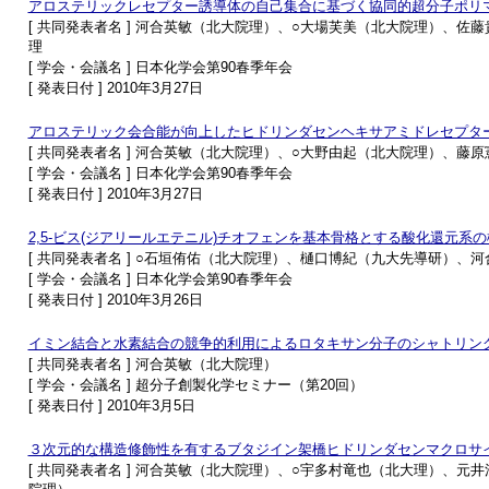
アロステリックレセプター誘導体の自己集合に基づく協同的超分子ポリ
[ 共同発表者名 ] 河合英敏（北大院理）、○大場芙美（北大院理）、
理
[ 学会・会議名 ] 日本化学会第90春季年会
[ 発表日付 ] 2010年3月27日
アロステリック会合能が向上したヒドリンダセンヘキサアミドレセプタ
[ 共同発表者名 ] 河合英敏（北大院理）、○大野由起（北大院理）、
[ 学会・会議名 ] 日本化学会第90春季年会
[ 発表日付 ] 2010年3月27日
2,5-ビス(ジアリールエテニル)チオフェンを基本骨格とする酸化還元系
[ 共同発表者名 ] ○石垣侑佑（北大院理）、樋口博紀（九大先導研）
[ 学会・会議名 ] 日本化学会第90春季年会
[ 発表日付 ] 2010年3月26日
イミン結合と水素結合の競争的利用によるロタキサン分子のシャトリン
[ 共同発表者名 ] 河合英敏（北大院理）
[ 学会・会議名 ] 超分子創製化学セミナー（第20回）
[ 発表日付 ] 2010年3月5日
３次元的な構造修飾性を有するブタジイン架橋ヒドリンダセンマクロサ
[ 共同発表者名 ] 河合英敏（北大院理）、○宇多村竜也（北大理）、