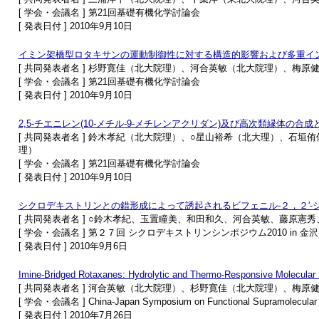
[ 学会・会議名 ] 第21回基礎有機化学討論会
[ 発表日付 ] 2010年9月10日
イミン架橋型ロタキサンの運動制御性に対する構造的影響および多重イ
[ 共同発表者名 ] 杉野寛佳（北大院理）、河合英敏（北大院理）、梅
[ 学会・会議名 ] 第21回基礎有機化学討論会
[ 発表日付 ] 2010年9月10日
2,5-チエニレン(10-メチル-9-メチレンアクリダン)及び高次類縁体の
[ 共同発表者名 ] 鈴木孝紀（北大院理）、○星山裕希（北大理）、石
理）
[ 学会・会議名 ] 第21回基礎有機化学討論会
[ 発表日付 ] 2010年9月10日
シクロデキストリンとの錯形成によって誘起されるビフェニル-２，２'-
[ 共同発表者名 ] ○鈴木孝紀、玉置瞳美、和田和久、河合英敏、藤原憲
[ 学会・会議名 ] 第２７回 シクロデキストリンシンポジウム2010 in 金沢
[ 発表日付 ] 2010年9月6日
Imine-Bridged Rotaxanes: Hydrolytic and Thermo-Responsive Molecular 
[ 共同発表者名 ] 河合英敏（北大院理）、杉野寛佳（北大院理）、梅
[ 学会・会議名 ] China-Japan Symposium on Functional Supramolecular A
[ 発表日付 ] 2010年7月26日