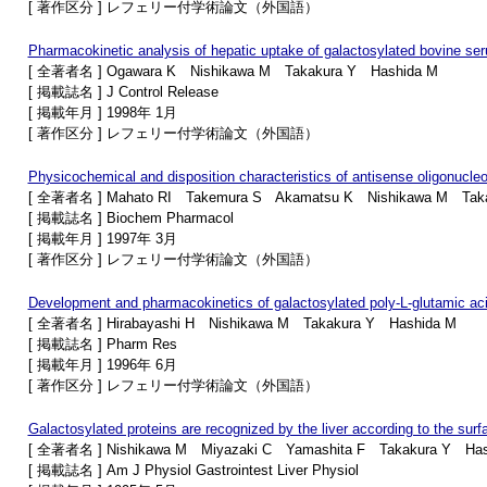
[ 著作区分 ] レフェリー付学術論文（外国語）
Pharmacokinetic analysis of hepatic uptake of galactosylated bovine seru
[ 全著者名 ] Ogawara K Nishikawa M Takakura Y Hashida M
[ 掲載誌名 ] J Control Release
[ 掲載年月 ] 1998年 1月
[ 著作区分 ] レフェリー付学術論文（外国語）
Physicochemical and disposition characteristics of antisense oligonucleo
[ 全著者名 ] Mahato RI Takemura S Akamatsu K Nishikawa M Taka
[ 掲載誌名 ] Biochem Pharmacol
[ 掲載年月 ] 1997年 3月
[ 著作区分 ] レフェリー付学術論文（外国語）
Development and pharmacokinetics of galactosylated poly-L-glutamic acid a
[ 全著者名 ] Hirabayashi H Nishikawa M Takakura Y Hashida M
[ 掲載誌名 ] Pharm Res
[ 掲載年月 ] 1996年 6月
[ 著作区分 ] レフェリー付学術論文（外国語）
Galactosylated proteins are recognized by the liver according to the surf
[ 全著者名 ] Nishikawa M Miyazaki C Yamashita F Takakura Y Has
[ 掲載誌名 ] Am J Physiol Gastrointest Liver Physiol