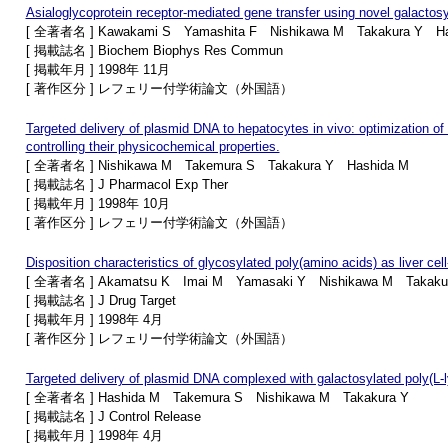
Asialoglycoprotein receptor-mediated gene transfer using novel galactosy
[ 全著者名 ] Kawakami S Yamashita F Nishikawa M Takakura Y Ha
[ 掲載誌名 ] Biochem Biophys Res Commun
[ 掲載年月 ] 1998年 11月
[ 著作区分 ] レフェリー付学術論文（外国語）
Targeted delivery of plasmid DNA to hepatocytes in vivo: optimization o
controlling their physicochemical properties.
[ 全著者名 ] Nishikawa M Takemura S Takakura Y Hashida M
[ 掲載誌名 ] J Pharmacol Exp Ther
[ 掲載年月 ] 1998年 10月
[ 著作区分 ] レフェリー付学術論文（外国語）
Disposition characteristics of glycosylated poly(amino acids) as liver cell-
[ 全著者名 ] Akamatsu K Imai M Yamasaki Y Nishikawa M Takaku
[ 掲載誌名 ] J Drug Target
[ 掲載年月 ] 1998年 4月
[ 著作区分 ] レフェリー付学術論文（外国語）
Targeted delivery of plasmid DNA complexed with galactosylated poly(L-l
[ 全著者名 ] Hashida M Takemura S Nishikawa M Takakura Y
[ 掲載誌名 ] J Control Release
[ 掲載年月 ] 1998年 4月