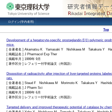
ログイン(学内者用)
Top
Development of a hepatocyte-specific prostaglandin E(1) polymeric prodrug
mice.
[ 全著者名 ] Akamatsu K Yamasaki Y Nishikawa M Takakura Y Ha
[ 掲載誌名 ] J Pharmacol Exp Ther
[ 掲載年月 ] 1999年 9月
[ 著作区分 ] レフェリー付学術論文（外国語）
Disposition of radioactivity after injection of liver-targeted proteins labele
rats.
[ 全著者名 ] Staud F Nishikawa M Morimoto K Takakura Y Hashid
[ 掲載誌名 ] J Pharm Sci
[ 掲載年月 ] 1999年 6月
[ 著作区分 ] レフェリー付学術論文（外国語）
Targeted delivery and improved therapeutic potential of catalase by chem
[ 全著者名 ] Yabe Y Nishikawa M Tamada A Takakura Y Hashida 