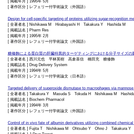
[ 掲載年月 ] 1995年 5月
[ 著作区分 ] レフェリー付学術論文（外国語）
Design for cell-specific targeting of proteins utilizing sugar-recognition 
[ 全著者名 ] Nishikawa M Hirabayashi H Takakura Y Hashida M
[ 掲載誌名 ] Pharm Res
[ 掲載年月 ] 1995年 2月
[ 著作区分 ] レフェリー付学術論文（外国語）
糖修飾による蛋白質の肝臓特異的ターゲティングにおける分子サイズの
[ 全著者名 ] 西川元也 平林英樹 高倉喜信 橋田充 糖修飾
[ 掲載誌名 ] Drug Delivery System
[ 掲載年月 ] 1994年 5月
[ 著作区分 ] レフェリー付学術論文（日本語）
Targeted delivery of superoxide dismutase to macrophages via mannos
[ 全著者名 ] Takakura Y Masuda S Tokuda H Nishikawa M Hashid
[ 掲載誌名 ] Biochem Pharmacol
[ 掲載年月 ] 1994年 3月
[ 著作区分 ] レフェリー付学術論文（外国語）
Control of in vivo fate of albumin derivatives utilizing combined chemical
[ 全著者名 ] Fujita T Nishikawa M Ohtsubo Y Ohno J Takakura Y 