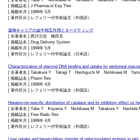
[ 掲載誌名 ] J Pharmacol Exp Ther
[ 掲載年月 ] 1999年 5月
[ 著作区分 ] レフェリー付学術論文（外国語）
薬物キャリアの血中相互作用とターゲティング
[ 全著者名 ] 西川元也 橋田充
[ 掲載誌名 ] Drug Delivery System
[ 掲載年月 ] 1999年 5月
[ 著作区分 ] レフェリー付学術論文（日本語）
Characterization of plasmid DNA binding and uptake by peritoneal macr
[ 全著者名 ] Takakura Y Takagi T Hashiguchi M Nishikawa M Yama
[ 掲載誌名 ] Pharm Res
[ 掲載年月 ] 1999年 4月
[ 著作区分 ] レフェリー付学術論文（外国語）
Hepatocyte-specific distribution of catalase and its inhibitory effect on h
[ 全著者名 ] Yabe Y Koyama Y Nishikawa M Takakura Y Hashida 
[ 掲載誌名 ] Free Radic Res
[ 掲載年月 ] 1999年 4月
[ 著作区分 ] レフェリー付学術論文（外国語）
Liver uptake and hepato-biliary transfer of galactosylated proteins in rats