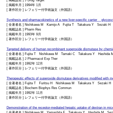
[ 掲載誌名 ] J Drug Target
[ 掲載年月 ] 1994年 1月
[ 著作区分 ] レフェリー付学術論文（外国語）
Synthesis and pharmacokinetics of a new liver-specific carrier glycosyl
[ 全著者名 ] Nishikawa M Kamijo A Fujita T Takakura Y Sezaki H
[ 掲載誌名 ] Pharm Res
[ 掲載年月 ] 1993年 9月
[ 著作区分 ] レフェリー付学術論文（外国語）
Targeted delivery of human recombinant superoxide dismutase by chemica
[ 全著者名 ] Fujita T Nishikawa M Tamaki C Takakura Y Hashida 
[ 掲載誌名 ] J Pharmacol Exp Ther
[ 掲載年月 ] 1992年 12月
[ 著作区分 ] レフェリー付学術論文（外国語）
Therapeutic effects of superoxide dismutase derivatives modified with m
[ 全著者名 ] Fujita T Furitsu H Nishikawa M Takakura Y Sezaki H
[ 掲載誌名 ] Biochem Biophys Res Commun
[ 掲載年月 ] 1992年 11月
[ 著作区分 ] レフェリー付学術論文（外国語）
Demonstration of the receptor-mediated hepatic uptake of dextran in mic
[ 全著者名 ] Nishikawa M Yamashita F Takakura Y Hashida M Sez