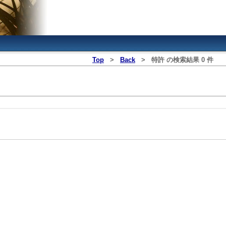
Top
>
Back
>
特許
の検索結果
0
件