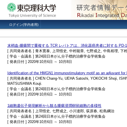
ログイン(学内者用)
末梢血-腫瘍間で重複する TCR レパトアは、消化器癌患者に対する PD
[ 共同発表者名 ] 青木寛泰, 上羽悟史, 中村能章, 七野成之, 中島裕理, 下
[ 学会・会議名 ] 第24回日本がん分子標的治療学会学術集会
[ 発表日付 ] 2020年10月6日 ～ 10月8日
Identification of the HMGN1 immunostimulatory motif as an adjuvant for
[ 共同発表者名 ] CHEN Chang-Yu, UEHA Satoshi, YOKOCHI Shoji, ISHI
MATSUSHIMA Kouji.
[ 学会・会議名 ] 第24回日本がん分子標的治療学会学術集会
[ 発表日付 ] 2020年10月6日 ～ 10月8日
1細胞遺伝子発現解析から観る腫瘍浸潤樹状細胞の多様性
[ 共同発表者名 ] 上羽悟史, 七野成之, 小川達郎, 荻原春, 松島綱治
[ 学会・会議名 ] 第24回日本がん分子標的治療学会学術集会
[ 発表日付 ] 2020年10月6日 ～ 10月8日