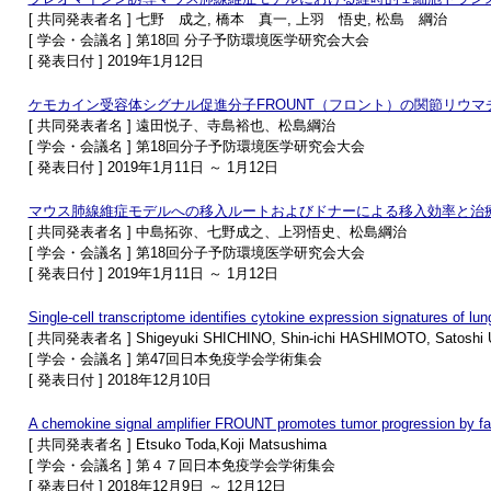
[ 共同発表者名 ] 七野 成之, 橋本 真一, 上羽 悟史, 松島 綱治
[ 学会・会議名 ] 第18回 分子予防環境医学研究会大会
[ 発表日付 ] 2019年1月12日
ケモカイン受容体シグナル促進分子FROUNT（フロント）の関節リウマ
[ 共同発表者名 ] 遠田悦子、寺島裕也、松島綱治
[ 学会・会議名 ] 第18回分子予防環境医学研究会大会
[ 発表日付 ] 2019年1月11日 ～ 1月12日
マウス肺線維症モデルへの移入ルートおよびドナーによる移入効率と治
[ 共同発表者名 ] 中島拓弥、七野成之、上羽悟史、松島綱治
[ 学会・会議名 ] 第18回分子予防環境医学研究会大会
[ 発表日付 ] 2019年1月11日 ～ 1月12日
Single-cell transcriptome identifies cytokine expression signatures of lung
[ 共同発表者名 ] Shigeyuki SHICHINO, Shin-ichi HASHIMOTO, Satoshi
[ 学会・会議名 ] 第47回日本免疫学会学術集会
[ 発表日付 ] 2018年12月10日
A chemokine signal amplifier FROUNT promotes tumor progression by faci
[ 共同発表者名 ] Etsuko Toda,Koji Matsushima
[ 学会・会議名 ] 第４７回日本免疫学会学術集会
[ 発表日付 ] 2018年12月9日 ～ 12月12日