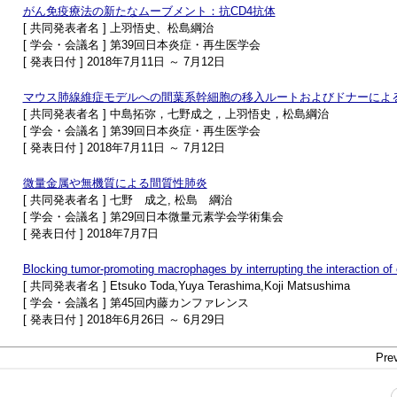
がん免疫療法の新たなムーブメント：抗CD4抗体
[ 共同発表者名 ] 上羽悟史、松島綱治
[ 学会・会議名 ] 第39回日本炎症・再生医学会
[ 発表日付 ] 2018年7月11日 ～ 7月12日
マウス肺線維症モデルへの間葉系幹細胞の移入ルートおよびドナーによ
[ 共同発表者名 ] 中島拓弥，七野成之，上羽悟史，松島綱治
[ 学会・会議名 ] 第39回日本炎症・再生医学会
[ 発表日付 ] 2018年7月11日 ～ 7月12日
微量金属や無機質による間質性肺炎
[ 共同発表者名 ] 七野 成之, 松島 綱治
[ 学会・会議名 ] 第29回日本微量元素学会学術集会
[ 発表日付 ] 2018年7月7日
Blocking tumor-promoting macrophages by interrupting the interaction o
[ 共同発表者名 ] Etsuko Toda,Yuya Terashima,Koji Matsushima
[ 学会・会議名 ] 第45回内藤カンファレンス
[ 発表日付 ] 2018年6月26日 ～ 6月29日
Prev