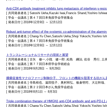
Anti-CD4 antibody treatment inhibits lung metastasis of interferon γ-re
[ 共同発表者名 ] Satoshi Ueha,Kazuki Iwai,Francis Shand,Yoshiro Ishiwata
[ 学会・会議名 ] 第４７回日本免疫学会学術集会
[ 発表日付 ] 2018年12月9日 ～ 12月12日
Robust anti-tumor effect of the systemic co-administration of the alarm
[ 共同発表者名 ] Chang-Yu Chen,Satoshi Ueha,Shoji Yokochi,Yoshiro Ishi
[ 学会・会議名 ] 第４７回日本免疫学会学術集会
[ 発表日付 ] 2018年12月9日 ～ 12月12日
トランスレーショナルリサーチの現状と展望
[ 共同発表者名 ] 古矢 修一,小戝 健一郎 ,松島 綱治, 佐谷 秀行, 土
[ 学会・会議名 ] 第７７回日本癌学会学術総会
[ 発表日付 ] 2018年9月28日 ～ 9月29日
腫瘍促進性マクロファージ制御分子、フロントの機能を阻害する抗がん
[ 共同発表者名 ] 寺島裕也、遠田悦子、奥村和弘、板倉明司、大辻幹哉
[ 学会・会議名 ] 第２２回日本がん免疫学会総会
[ 発表日付 ] 2018年8月1日 ～ 8月3日
Triple combination therapy of HMGN1,anti-CD4 antibody and anti-PD-L1 an
[ 共同発表者名 ] Chang-Yu Chen,Satoshi Ueha,Shoji Yokochi,Yoshiro Ishi