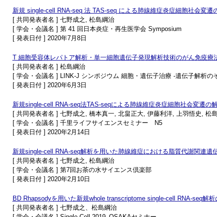
新規 single-cell RNA-seq 法 TAS-seq による肺線維症炎症細胞社会変
[ 共同発表者名 ] 七野成之, 松島綱治
[ 学会・会議名 ] 第 41 回日本炎症・再生医学会 Symposium
[ 発表日付 ] 2020年7月8日
T 細胞受容体レパトア解析・単一細胞遺伝子発現解析技術のがん免疫療
[ 共同発表者名 ] 松島綱治
[ 学会・会議名 ] LINK-J シンポジウム 細胞・遺伝子治療 -遺伝子解析の
[ 発表日付 ] 2020年6月3日
新規single-cell RNA-seq法TAS-seqによる肺線維症炎症細胞社会変遷の
[ 共同発表者名 ] 七野成之, 橋本真一, 北畠正大, 伊藤利洋, 上羽悟史, 松
[ 学会・会議名 ] 千里ライフサイエンスセミナー N5
[ 発表日付 ] 2020年2月14日
新規single-cell RNA-seq解析を用いた肺線維症における脂質代謝関
[ 共同発表者名 ] 七野成之, 松島綱治
[ 学会・会議名 ] 第7回お茶の水サイエンス倶楽部
[ 発表日付 ] 2020年2月10日
BD Rhapsodyを用いた新規whole transcriptome single-cell RN
[ 共同発表者名 ] 七野成之、松島綱治
[ 学会・会議名 ] Single-Cell 2019_OSAKAセミナー