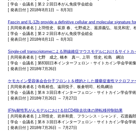
[ 学会・会議名 ] 第２２回日本がん免疫学会総会
[ 発表日付 ] 2018年8月1日 ～ 8月3日
Fascin and IL-12b provide a definitive cellular and molecular signature f
[ 共同発表者名 ] 上羽悟史、荻原 春、七野成之、菰原義弘、垣見和宏、
[ 学会・会議名 ] 第２２回日本がん免疫学会総会
[ 発表日付 ] 2018年8月1日 ～ 8月3日
Single-cell transcriptomeによる肺線維症マウスモデルにおける
[ 共同発表者名 ] 七野 成之, 橋本 真一, 上羽 悟史, 松島 綱治
[ 学会・会議名 ] 第83回日本インターフェロン・サイトカイン学会学術
[ 発表日付 ] 2018年7月26日
ケモカイン受容体会合分子フロントを標的とした腫瘍促進性マクロファ
[ 共同発表者名 ] 寺島裕也、遠田悦子、板倉明司、松島綱治
[ 学会・会議名 ] 第８３回日本インターフェロン・サイトカイン学会学
[ 発表日付 ] 2018年7月26日 ～ 7月27日
IFNγ耐性乳がんモデルにおける抗CD4除去抗体の肺転移抑制効果
[ 共同発表者名 ] 上羽悟史、岩井和貴、フランシス・シャンド、石渡
[ 学会・会議名 ] 第８３回日本インターフェロン・サイトカイン学会学
[ 発表日付 ] 2018年7月26日 ～ 7月27日