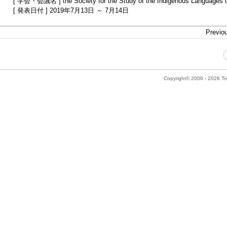
[ 学会・会議名 ] the Society for the Study of the Indigenous Languages 
[ 発表日付 ] 2019年7月13日 ～ 7月14日
Previou
Copyright© 2006 - 2026 Tok