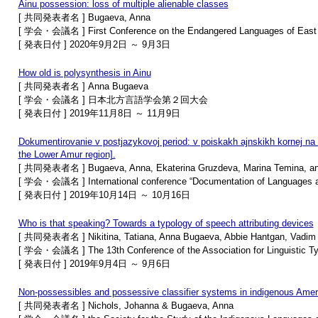
Ainu possession: loss of multiple alienable classes
[ 共同発表者名 ] Bugaeva, Anna
[ 学会・会議名 ] First Conference on the Endangered Languages of East Asi
[ 発表日付 ] 2020年9月2日 ～ 9月3日
How old is polysynthesis in Ainu
[ 共同発表者名 ] Anna Bugaeva
[ 学会・会議名 ] 日本北方言語学会第２回大会
[ 発表日付 ] 2019年11月8日 ～ 11月9日
Dokumentirovanie v postjazykovoj period: v poiskakh ajnskikh kornej na 
the Lower Amur region].
[ 共同発表者名 ] Bugaeva, Anna, Ekaterina Gruzdeva, Marina Temina, an
[ 学会・会議名 ] International conference “Documentation of Languages and
[ 発表日付 ] 2019年10月14日 ～ 10月16日
Who is that speaking? Towards a typology of speech attributing devices
[ 共同発表者名 ] Nikitina, Tatiana, Anna Bugaeva, Abbie Hantgan, Vadim 
[ 学会・会議名 ] The 13th Conference of the Association for Linguistic T
[ 発表日付 ] 2019年9月4日 ～ 9月6日
Non-possessibles and possessive classifier systems in indigenous Ame
[ 共同発表者名 ] Nichols, Johanna & Bugaeva, Anna