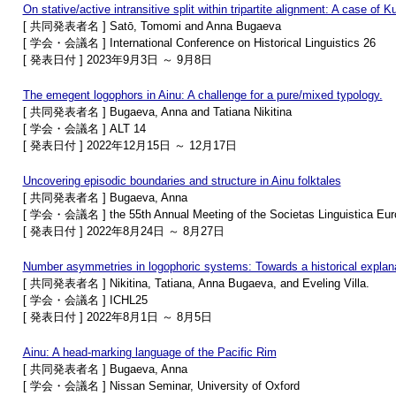
On stative/active intransitive split within tripartite alignment: A case of Ku
[ 共同発表者名 ] Satō, Tomomi and Anna Bugaeva
[ 学会・会議名 ] International Conference on Historical Linguistics 26
[ 発表日付 ] 2023年9月3日 ～ 9月8日
The emegent logophors in Ainu: A challenge for a pure/mixed typology.
[ 共同発表者名 ] Bugaeva, Anna and Tatiana Nikitina
[ 学会・会議名 ] ALT 14
[ 発表日付 ] 2022年12月15日 ～ 12月17日
Uncovering episodic boundaries and structure in Ainu folktales
[ 共同発表者名 ] Bugaeva, Anna
[ 学会・会議名 ] the 55th Annual Meeting of the Societas Linguistica Eu
[ 発表日付 ] 2022年8月24日 ～ 8月27日
Number asymmetries in logophoric systems: Towards a historical explana
[ 共同発表者名 ] Nikitina, Tatiana, Anna Bugaeva, and Eveling Villa.
[ 学会・会議名 ] ICHL25
[ 発表日付 ] 2022年8月1日 ～ 8月5日
Ainu: A head-marking language of the Pacific Rim
[ 共同発表者名 ] Bugaeva, Anna
[ 学会・会議名 ] Nissan Seminar, University of Oxford