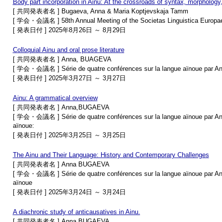
Body part incorporation in Ainu: At the crossroads of syntax, morphology
[ 共同発表者名 ] Bugaeva, Anna & Maria Koptjevskaja Tamm
[ 学会・会議名 ] 58th Annual Meeting of the Societas Linguistica Europa
[ 発表日付 ] 2025年8月26日 ～ 8月29日
Colloquial Ainu and oral prose literature
[ 共同発表者名 ] Anna, BUAGEVA
[ 学会・会議名 ] Série de quatre conférences sur la langue aïnoue par Ann
[ 発表日付 ] 2025年3月27日 ～ 3月27日
Ainu: A grammatical overview
[ 共同発表者名 ] Anna,BUGAEVA
[ 学会・会議名 ] Série de quatre conférences sur la langue aïnoue par Ann
aïnoue:
[ 発表日付 ] 2025年3月25日 ～ 3月25日
The Ainu and Their Language: History and Contemporary Challenges
[ 共同発表者名 ] Anna BUGAEVA
[ 学会・会議名 ] Série de quatre conférences sur la langue aïnoue par Ann
aïnoue
[ 発表日付 ] 2025年3月24日 ～ 3月24日
A diachronic study of anticausatives in Ainu.
[ 共同発表者名 ] Anna BUGAEVA