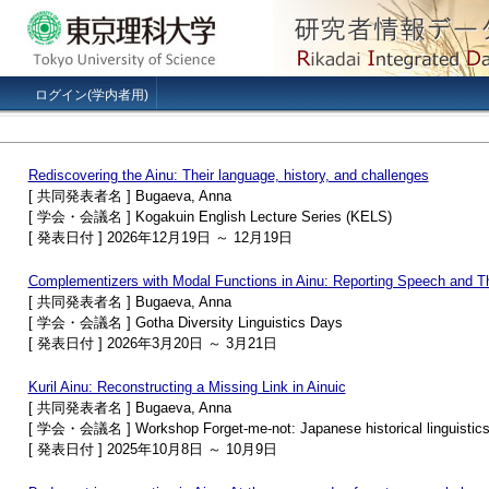
ログイン(学内者用)
Rediscovering the Ainu: Their language, history, and challenges
[ 共同発表者名 ] Bugaeva, Anna
[ 学会・会議名 ] Kogakuin English Lecture Series (KELS)
[ 発表日付 ] 2026年12月19日 ～ 12月19日
Complementizers with Modal Functions in Ainu: Reporting Speech and T
[ 共同発表者名 ] Bugaeva, Anna
[ 学会・会議名 ] Gotha Diversity Linguistics Days
[ 発表日付 ] 2026年3月20日 ～ 3月21日
Kuril Ainu: Reconstructing a Missing Link in Ainuic
[ 共同発表者名 ] Bugaeva, Anna
[ 学会・会議名 ] Workshop Forget-me-not: Japanese historical linguistics i
[ 発表日付 ] 2025年10月8日 ～ 10月9日