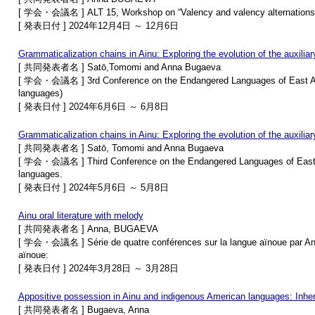
[ 学会・会議名 ] ALT 15, Workshop on “Valency and valency alternations w
[ 発表日付 ] 2024年12月4日 ～ 12月6日
Grammaticalization chains in Ainu: Exploring the evolution of the auxili
[ 共同発表者名 ] Satō,Tomomi and Anna Bugaeva
[ 学会・会議名 ] 3rd Conference on the Endangered Languages of East Asia 
languages)
[ 発表日付 ] 2024年6月6日 ～ 6月8日
Grammaticalization chains in Ainu: Exploring the evolution of the auxilia
[ 共同発表者名 ] Satō, Tomomi and Anna Bugaeva
[ 学会・会議名 ] Third Conference on the Endangered Languages of East Asi
languages.
[ 発表日付 ] 2024年5月6日 ～ 5月8日
Ainu oral literature with melody
[ 共同発表者名 ] Anna, BUGAEVA
[ 学会・会議名 ] Série de quatre conférences sur la langue aïnoue par Ann
aïnoue:
[ 発表日付 ] 2024年3月28日 ～ 3月28日
Appositive possession in Ainu and indigenous American languages: Inheri
[ 共同発表者名 ] Bugaeva, Anna