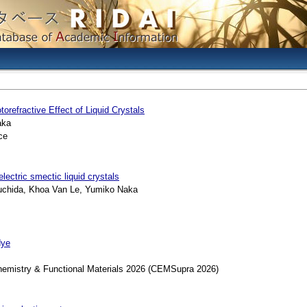
orefractive Effect of Liquid Crystals
aka
ce
lectric smectic liquid crystals
chida, Khoa Van Le, Yumiko Naka
dye
istry & Functional Materials 2026 (CEMSupra 2026)