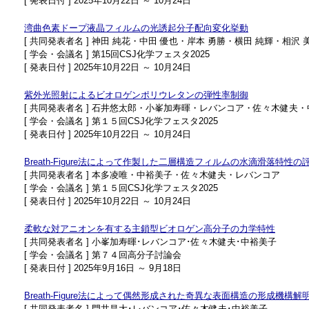
[ 発表日付 ] 2025年10月22日 ～ 10月24日
湾曲色素ドープ液晶フィルムの光誘起分子配向変化挙動
[ 共同発表者名 ] 神田 純花・中田 優也・岸本 勇勝・横田 純輝・相沢
[ 学会・会議名 ] 第15回CSJ化学フェスタ2025
[ 発表日付 ] 2025年10月22日 ～ 10月24日
紫外光照射によるビオロゲンポリウレタンの弾性率制御
[ 共同発表者名 ] 石井悠太郎・小峯加寿暉・レバンコア・佐々木健夫
[ 学会・会議名 ] 第１５回CSJ化学フェスタ2025
[ 発表日付 ] 2025年10月22日 ～ 10月24日
Breath-Figure法によって作製した二層構造フィルムの水滴滑落特性の
[ 共同発表者名 ] 本多凌唯・中裕美子・佐々木健夫・レバンコア
[ 学会・会議名 ] 第１５回CSJ化学フェスタ2025
[ 発表日付 ] 2025年10月22日 ～ 10月24日
柔軟な対アニオンを有する主鎖型ビオロゲン高分子の力学特性
[ 共同発表者名 ] 小峯加寿暉･レバンコア･佐々木健夫･中裕美子
[ 学会・会議名 ] 第７４回高分子討論会
[ 発表日付 ] 2025年9月16日 ～ 9月18日
Breath-Figure法によって偶然形成された奇異な表面構造の形成機構解
[ 共同発表者名 ] 門井昌大･レバンコア･佐々木健夫･中裕美子