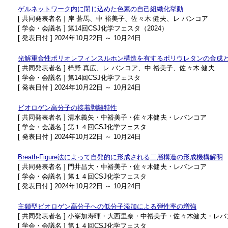
ゲルネットワーク内に閉じ込めた色素の自己組織化挙動
[ 共同発表者名 ] 岸 蒼馬、中 裕美子、佐々木 健夫、レ バンコア
[ 学会・会議名 ] 第14回CSJ化学フェスタ（2024）
[ 発表日付 ] 2024年10月22日 ～ 10月24日
光解重合性ポリオレフィンスルホン構造を有するポリウレタンの合成
[ 共同発表者名 ] 楫野 真広、レ バンコア、中 裕美子、佐々木 健夫
[ 学会・会議名 ] 第14回CSJ化学フェスタ
[ 発表日付 ] 2024年10月22日 ～ 10月24日
ビオロゲン高分子の接着剥離特性
[ 共同発表者名 ] 清水義矢・中裕美子・佐々木健夫・レバンコア
[ 学会・会議名 ] 第１４回CSJ化学フェスタ
[ 発表日付 ] 2024年10月22日 ～ 10月24日
Breath-Figure法によって⾃発的に形成される⼆層構造の形成機構解明
[ 共同発表者名 ] ⾨井昌⼤・中裕美子・佐々木健夫・レバンコア
[ 学会・会議名 ] 第１４回CSJ化学フェスタ
[ 発表日付 ] 2024年10月22日 ～ 10月24日
主鎖型ビオロゲン高分子への低分子添加による弾性率の増強
[ 共同発表者名 ] 小峯加寿暉・大西里奈・中裕美子・佐々木健夫・レ
[ 学会・会議名 ] 第１４回CSJ化学フェスタ