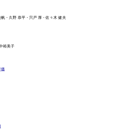
 美帆・久野 恭平・宍戸 厚・佐々木 健夫
・中裕美子
評価
明