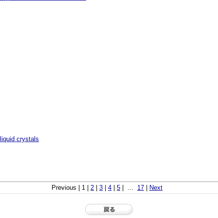
liquid crystals
Previous | 1 |
2
|
3
|
4
|
5
| ...
17
|
Next