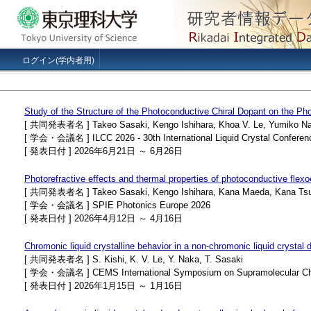
ログイン(学内者用)
Study of the Structure of the Photoconductive Chiral Dopant on the Phot
[ 共同発表者名 ] Takeo Sasaki, Kengo Ishihara, Khoa V. Le, Yumiko N
[ 学会・会議名 ] ILCC 2026 - 30th International Liquid Crystal Conferen
[ 発表日付 ] 2026年6月21日 ～ 6月26日
Photorefractive effects and thermal properties of photoconductive flexoe
[ 共同発表者名 ] Takeo Sasaki, Kengo Ishihara, Kana Maeda, Kana Tsu
[ 学会・会議名 ] SPIE Photonics Europe 2026
[ 発表日付 ] 2026年4月12日 ～ 4月16日
Chromonic liquid crystalline behavior in a non-chromonic liquid crystal 
[ 共同発表者名 ] S. Kishi, K. V. Le, Y. Naka, T. Sasaki
[ 学会・会議名 ] CEMS International Symposium on Supramolecular Chem
[ 発表日付 ] 2026年1月15日 ～ 1月16日