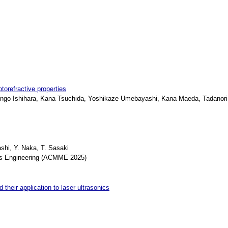
otorefractive properties
 Ishihara, Kana Tsuchida, Yoshikaze Umebayashi, Kana Maeda, Tadanori
hi, Y. Naka, T. Sasaki
s Engineering (ACMME 2025)
 their application to laser ultrasonics