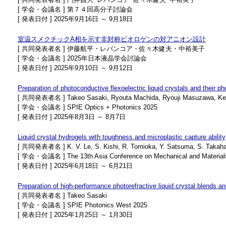
[ 学会・会議名 ] 第７４回高分子討論会
[ 発表日付 ] 2025年9月16日 ～ 9月18日
室温スメクチックA相を示す非対称ビオロゲンの対アニオン設計
[ 共同発表者名 ] 伊藤航平・レバンコア・佐々木健夫・中裕美子
[ 学会・会議名 ] 2025年日本液晶学会討論会
[ 発表日付 ] 2025年9月10日 ～ 9月12日
Preparation of photoconductive flexoelectric liquid crystals and their ph
[ 共同発表者名 ] Takeo Sasaki, Ryouta Machida, Ryouji Masuzawa, Kengo
[ 学会・会議名 ] SPIE Optics + Photonics 2025
[ 発表日付 ] 2025年8月3日 ～ 8月7日
Liquid crystal hydrogels with toughness and microplastic capture ability
[ 共同発表者名 ] K. V. Le, S. Kishi, R. Tomioka, Y. Satsuma, S. Takahas
[ 学会・会議名 ] The 13th Asia Conference on Mechanical and Material
[ 発表日付 ] 2025年6月18日 ～ 6月21日
Preparation of high-performance photorefractive liquid crystal blends and
[ 共同発表者名 ] Takeo Sasaki
[ 学会・会議名 ] SPIE Photonics West 2025
[ 発表日付 ] 2025年1月25日 ～ 1月30日