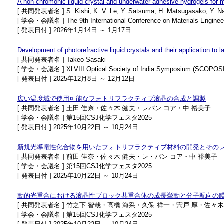
A non-chromonic liquid crystal and underwater adhesive hydrogels for m
[ 共同発表者名 ] S. Kishi, K. V. Le, Y. Satsuma, H. Matsugasako, Y. Na
[ 学会・会議名 ] The 9th International Conference on Materials Engineer
[ 発表日付 ] 2026年1月14日 ～ 1月17日
Development of photorefractive liquid crystals and their application to
[ 共同発表者名 ] Takeo Sasaki
[ 学会・会議名 ] XLVIII Optical Society of India Symposium (SCOPOS
[ 発表日付 ] 2025年12月8日 ～ 12月12日
広い温度域で使用可能なフォトリフラクティブ液晶の合成と調製
[ 共同発表者名 ] 土田 佳奈・佐々木 健夫・レバン コア・中 裕美子
[ 学会・会議名 ] 第15回CSJ化学フェスタ2025
[ 発表日付 ] 2025年10月22日 ～ 10月24日
新規光導電性化合物を用いたフォトリフラクティブ材料の開発とその
[ 共同発表者名 ] 前田 佳奈・佐々木 健夫・レ・バン コア・中 裕美子
[ 学会・会議名 ] 第15回CSJ化学フェスタ2025
[ 発表日付 ] 2025年10月22日 ～ 10月24日
動的光重合における液晶性ブロック共重合体の成長挙動と分子配向の
[ 共同発表者名 ] 竹之下 智哉・髙橋 海采・久保 祥一・宍戸 厚・佐々木
[ 学会・会議名 ] 第15回CSJ化学フェスタ2025