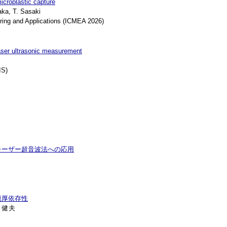
icroplastic capture
ka, T. Sasaki
ing and Applications (ICMEA 2026)
 laser ultrasonic measurement
IS)
レーザー超音波法への応用
膜厚依存性
 健夫