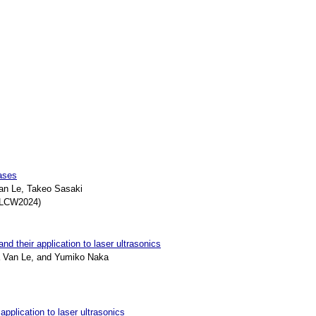
hases
n Le, Takeo Sasaki
ILCW2024)
nd their application to laser ultrasonics
 Van Le, and Yumiko Naka
application to laser ultrasonics