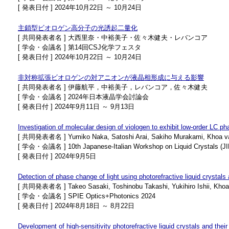
[ 発表日付 ] 2024年10月22日 ～ 10月24日
主鎖型ビオロゲン高分子の光誘起二量化
[ 共同発表者名 ] 大西里奈・中裕美子・佐々木健夫・レバンコア
[ 学会・会議名 ] 第14回CSJ化学フェスタ
[ 発表日付 ] 2024年10月22日 ～ 10月24日
非対称拡張ビオロゲンの対アニオンが液晶相形成に与える影響
[ 共同発表者名 ] 伊藤航平，中裕美子，レバンコア，佐々木健夫
[ 学会・会議名 ] 2024年日本液晶学会討論会
[ 発表日付 ] 2024年9月11日 ～ 9月13日
Investigation of molecular design of viologen to exhibit low-order LC p
[ 共同発表者名 ] Yumiko Naka, Satoshi Arai, Sakiho Murakami, Khoa va
[ 学会・会議名 ] 10th Japanese-Italian Workshop on Liquid Crystals (J
[ 発表日付 ] 2024年9月5日
Detection of phase change of light using photorefractive liquid crystals a
[ 共同発表者名 ] Takeo Sasaki, Toshinobu Takashi, Yukihiro Ishii, Khoa
[ 学会・会議名 ] SPIE Optics+Photonics 2024
[ 発表日付 ] 2024年8月18日 ～ 8月22日
Development of high-sensitivity photorefractive liquid crystals and their 