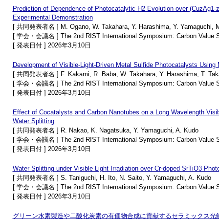
Prediction of Dependence of Photocatalytic H2 Evolution over (CuzAg1-
Experimental Demonstration
[ 共同発表者名 ] M. Ogano, W. Takahara, Y. Harashima, Y. Yamaguchi, M. 
[ 学会・会議名 ] The 2nd RIST International Symposium: Carbon Value S
[ 発表日付 ] 2026年3月10日
Development of Visible-Light-Driven Metal Sulfide Photocatalysts Using
[ 共同発表者名 ] F. Kakami, R. Baba, W. Takahara, Y. Harashima, T. Takay
[ 学会・会議名 ] The 2nd RIST International Symposium: Carbon Value S
[ 発表日付 ] 2026年3月10日
Effect of Cocatalysts and Carbon Nanotubes on a Long Wavelength Visi
Water Splitting
[ 共同発表者名 ] R. Nakao, K. Nagatsuka, Y. Yamaguchi, A. Kudo
[ 学会・会議名 ] The 2nd RIST International Symposium: Carbon Value S
[ 発表日付 ] 2026年3月10日
Water Splitting under Visible Light Irradiation over Cr-doped SrTiO3 Ph
[ 共同発表者名 ] S. Taniguchi, H. Ito, N. Saito, Y. Yamaguchi, A. Kudo
[ 学会・会議名 ] The 2nd RIST International Symposium: Carbon Value S
[ 発表日付 ] 2026年3月10日
グリーン水素製造や二酸化炭素の有価物合成に貢献するセラミックス光