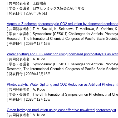
[ 共同発表者名 ] 工藤昭彦
[ 学会・会議名 ] 日本セラミックス協会2026年年会
[ 発表日付 ] 2026年3月5日
Aqueous Z-scheme photocatalytic CO2 reduction by dispersed semiconduct
[ 共同発表者名 ] T. M. Suzuki, K. Sekizawa, T. Morikawa, S. Yoshino, K.
[ 学会・会議名 ] Symposium: [CES011] Challenges for Artificial Photosynthes
Research, The International Chemical Congress of Pacific Basin Societi
[ 発表日付 ] 2025年12月16日
Water splitting and CO2 reduction using powdered photocatalysis as artif
[ 共同発表者名 ] A. Kudo
[ 学会・会議名 ] Symposium: [CES011] Challenges for Artificial Photosynthes
Research, The International Chemical Congress of Pacific Basin Societi
[ 発表日付 ] 2025年12月15日
Photocatalytic Water Splitting and CO2 Reduction as Artificial Photosynt
[ 共同発表者名 ] A. Kudo
[ 学会・会議名 ] The 5th International Symposium on Photofunctinal Che
[ 発表日付 ] 2025年12月13日
Green hydrogen production using cost-effective powdered photocatalyst
[ 共同発表者名 ] A. Kudo