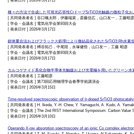
[ 発表日付 ] 2026年3月17日
種々の方法で合成した可視光応答性CrドープSrTiO3光触媒の微粒子
[ 共同発表者名 ] 谷口颯太郎，伊藤端菜，斎藤信広，山口友一，工藤昭
[ 学会・会議名 ] 電気化学会第93回大会
[ 発表日付 ] 2026年3月17日
錯体重合法およびフラックス処理により微結晶化されたSrTiO3:Rh水
[ 共同発表者名 ] 榑谷拓己，中尾陸，永塚健悟，山口友一，工藤 昭彦
[ 学会・会議名 ] 電気化学会第93回大会
[ 発表日付 ] 2026年3月17日
カルコゲナイド系化合物半導体光触媒および光電極を用いたグリーン水
[ 共同発表者名 ] 工藤昭彦
[ 学会・会議名 ] 第73回応用物理学会春季学術講演会
[ 発表日付 ] 2026年3月15日
Time-resolved spectroscopic observation of Ir-doped SrTiO3 photocataly
[ 共同発表者名 ] H. Ikeda, Y.-H. Chew, Y. Yamaguchi, A. Kudo, A. Yamak
[ 学会・会議名 ] The 2nd RIST International Symposium: Carbon Value S
[ 発表日付 ] 2026年3月10日
Operando X-ray absorption spectroscopy of an ionic Co complex electron
[ 共同発表者名 ] T. M. Suzuki, T. Nonaka, T. Uyama, N.Sakamoto, K. Sek