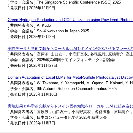
[ 学会・会議名 ] The Singapore Scientific Conference (SSC) 2025
[ 発表日付 ] 2025年12月9日
Green Hydrogen Production and CO2 Utilization using Powdered Photoca
[ 共同発表者名 ] A. Kudo
[ 学会・会議名 ] Sol-X workshop in Japan 2025
[ 発表日付 ] 2025年12月2日
実験データと学術文献からローカルLLMをドメイン特化させるフレームワー
[ 共同発表者名 ] 高原渉, 山口友一, 小鹿野真衣, 各務風雅, 原嶋庸介, 高
[ 学会・会議名 ] 2025年第48回ケモインフォマティクス討論会
[ 発表日付 ] 2025年11月27日
Domain Adaptation of Local LLMs for Metal-Sulfide Photocatalyst Discov
[ 共同発表者名 ] W. Takahara, Y. Yamaguchi, M. Ogano, F. Kakami, Y. Har
[ 学会・会議名 ] 9th Autumn School on Chemoinformatics 2025
[ 発表日付 ] 2025年11月18日
実験結果と科学的文献からドメイン固有知識をローカル LLM に組み込むフ
[ 共同発表者名 ] 高原渉，山口友一，小鹿野真衣，各務風雅，原嶋庸
[ 学会・会議名 ] 日本コンピュータ化学会2025年秋季大会
[ 発表日付 ] 2025年11月7日