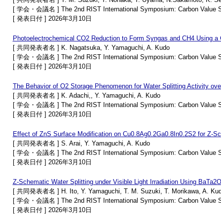
[ 学会・会議名 ] The 2nd RIST International Symposium: Carbon Value S
[ 発表日付 ] 2026年3月10日
Photoelectrochemical CO2 Reduction to Form Syngas and CH4 Using a
[ 共同発表者名 ] K. Nagatsuka, Y. Yamaguchi, A. Kudo
[ 学会・会議名 ] The 2nd RIST International Symposium: Carbon Value S
[ 発表日付 ] 2026年3月10日
The Behavior of O2 Storage Phenomenon for Water Splitting Activity o
[ 共同発表者名 ] K. Adachi,, Y. Yamaguchi, A. Kudo
[ 学会・会議名 ] The 2nd RIST International Symposium: Carbon Value S
[ 発表日付 ] 2026年3月10日
Effect of ZnS Surface Modification on Cu0.8Ag0.2Ga0.8In0.2S2 for Z-Sche
[ 共同発表者名 ] S. Arai, Y. Yamaguchi, A. Kudo
[ 学会・会議名 ] The 2nd RIST International Symposium: Carbon Value S
[ 発表日付 ] 2026年3月10日
Z-Schematic Water Splitting under Visible Light Irradiation Using BaTa2
[ 共同発表者名 ] H. Ito, Y. Yamaguchi, T. M. Suzuki, T. Morikawa, A. Ku
[ 学会・会議名 ] The 2nd RIST International Symposium: Carbon Value S
[ 発表日付 ] 2026年3月10日