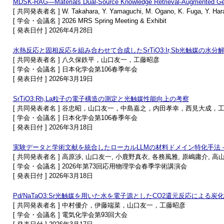
MDSK-RAG—Materials Dual-Source Knowledge Retrieval-Augmented Gene
[ 共同発表者名 ] W. Takahara, Y. Yamaguchi, M. Ogano, K. Fuga, Y. Haras
[ 学会・会議名 ] 2026 MRS Spring Meeting & Exhibit
[ 発表日付 ] 2026年4月28日
水熱反応と固相反応を組み合わせて合成したSrTiO3:Ir,Sb光触媒の水分
[ 共同発表者名 ] 八久保鉄平，山口友一，工藤昭彦
[ 学会・会議名 ] 日本化学会第106春季年会
[ 発表日付 ] 2026年3月19日
SrTiO3:Rh,La粒子の電子構造の測定と光触媒性能向上の考察
[ 共同発表者名 ] 谷忠昭，山口友一，中島嘉之，内田孝幸，西見大成，
[ 学会・会議名 ] 日本化学会第106春季年会
[ 発表日付 ] 2026年3月18日
実験データと学術文献を統合したローカルLLMの材料ドメイン特化手法 ― M
[ 共同発表者名 ] 高原渉, 山口友一, 小鹿野真衣, 各務風雅, 原嶋庸介, 高
[ 学会・会議名 ] 2026年第73回応用物理学会春季学術講演会
[ 発表日付 ] 2026年3月18日
Pd/NaTaO3:Sr光触媒を用いた水を電子源としたCO2還元反応によ
[ 共同発表者名 ] 中村優介，伊藤端菜，山口友一，工藤昭彦
[ 学会・会議名 ] 電気化学会第93回大会