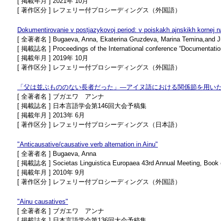
[ 掲載年月 ] 2021年 10月
[ 著作区分 ] レフェリー付プロシーディングス（外国語）
Dokumentirovanie v postjazykovoj period: v poiskakh ajnskikh kornej n
[ 全著者名 ] Bugaeva, Anna, Ekaterina Gruzdeva, Marina Temina,and 
[ 掲載誌名 ] Proceedings of the International conference “Documentation o
[ 掲載年月 ] 2019年 10月
[ 著作区分 ] レフェリー付プロシーディングス（外国語）
「父は並ぶもののない長者だった」―アイヌ語における関係節を用い
[ 全著者名 ] ブガエワ アンナ
[ 掲載誌名 ] 日本言語学会第146回大会予稿集
[ 掲載年月 ] 2013年 6月
[ 著作区分 ] レフェリー付プロシーディングス（日本語）
"Anticausative/causative verb alternation in Ainu"
[ 全著者名 ] Bugaeva, Anna
[ 掲載誌名 ] Societas Linguistica Europaea 43rd Annual Meeting, Book 
[ 掲載年月 ] 2010年 9月
[ 著作区分 ] レフェリー付プロシーディングス（外国語）
"Ainu causatives"
[ 全著者名 ] ブガエワ アンナ
[ 掲載誌名 ] 日本言語学会第136回大会予稿集