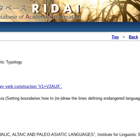
Top
>
Back
tic Typology
liary verb construction ‘V1+V2AUX’.
(Setting boundaries:how to (re-)draw the lines defining endangered languag
RALIC, ALTAIC AND PALEO-ASIATIC LANGUAGES”, Institute for Linguistic St