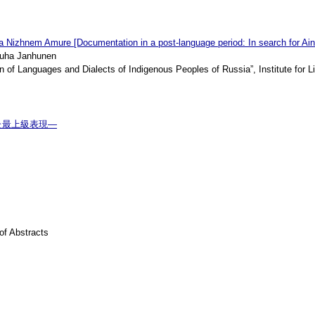
a Nizhnem Amure [Documentation in a post-language period: In search for Ain
Juha Janhunen
f Languages and Dialects of Indigenous Peoples of Russia”, Institute for Li
た最上級表現―
of Abstracts