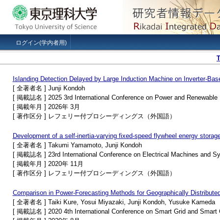
ログイン(学内者用)
Islanding Detection Delayed by Large Induction Machine on Inverter-Bas
[ 全著者名 ] Junji Kondoh
[ 掲載誌名 ] 2025 3rd International Conference on Power and Renewable 
[ 掲載年月 ] 2026年 3月
[ 著作区分 ] レフェリー付プロシーディングス（外国語）
Development of a self-inertia-varying fixed-speed flywheel energy stora
[ 全著者名 ] Takumi Yamamoto, Junji Kondoh
[ 掲載誌名 ] 23rd International Conference on Electrical Machines and 
[ 掲載年月 ] 2020年 11月
[ 著作区分 ] レフェリー付プロシーディングス（外国語）
Comparison in Power-Forecasting Methods for Geographically Distribut
[ 全著者名 ] Taiki Kure, Yosui Miyazaki, Junji Kondoh, Yusuke Kameda
[ 掲載誌名 ] 2020 4th International Conference on Smart Grid and Smart 