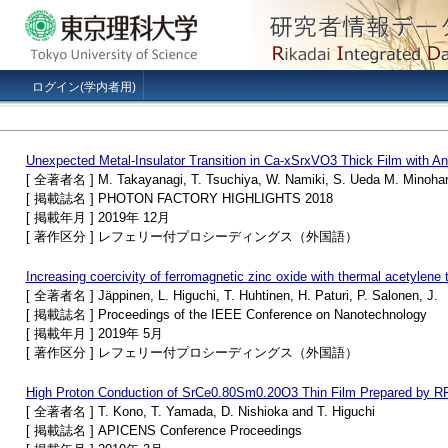
ログイン(学内者用)
Unexpected Metal-Insulator Transition in Ca-xSrxVO3 Thick Film with A
[ 全著者名 ] M. Takayanagi, T. Tsuchiya, W. Namiki, S. Ueda M. Minohara,
[ 掲載誌名 ] PHOTON FACTORY HIGHLIGHTS 2018
[ 掲載年月 ] 2019年 12月
[ 著作区分 ] レフェリー付プロシーディングス（外国語）
Increasing coercivity of ferromagnetic zinc oxide with thermal acetylene 
[ 全著者名 ] Jäppinen, L. Higuchi, T. Huhtinen, H. Paturi, P. Salonen, J.
[ 掲載誌名 ] Proceedings of the IEEE Conference on Nanotechnology
[ 掲載年月 ] 2019年 5月
[ 著作区分 ] レフェリー付プロシーディングス（外国語）
High Proton Conduction of SrCe0.80Sm0.20O3 Thin Film Prepared by RF
[ 全著者名 ] T. Kono, T. Yamada, D. Nishioka and T. Higuchi
[ 掲載誌名 ] APICENS Conference Proceedings