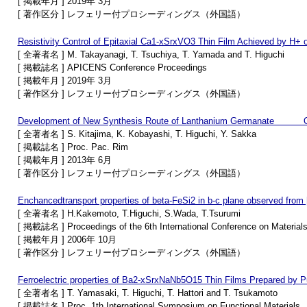
[ 掲載年月 ] 2019年 3月
[ 著作区分 ] レフェリー付プロシーディングス（外国語）
Resistivity Control of Epitaxial Ca1-xSrxVO3 Thin Film Achieved by H+ o
[ 全著者名 ] M. Takayanagi, T. Tsuchiya, T. Yamada and T. Higuchi
[ 掲載誌名 ] APICENS Conference Proceedings
[ 掲載年月 ] 2019年 3月
[ 著作区分 ] レフェリー付プロシーディングス（外国語）
Development of New Synthesis Route of Lanthanium Germanate Ox
[ 全著者名 ] S. Kitajima, K. Kobayashi, T. Higuchi, Y. Sakka
[ 掲載誌名 ] Proc. Pac. Rim
[ 掲載年月 ] 2013年 6月
[ 著作区分 ] レフェリー付プロシーディングス（外国語）
Enchancedtransport properties of beta-FeSi2 in b-c plane observed from [1
[ 全著者名 ] H.Kakemoto, T.Higuchi, S.Wada, T.Tsurumi
[ 掲載誌名 ] Proceedings of the 6th International Conference on Material
[ 掲載年月 ] 2006年 10月
[ 著作区分 ] レフェリー付プロシーディングス（外国語）
Ferroelectric properties of Ba2-xSrxNaNb5O15 Thin Films Prepared by P
[ 全著者名 ] T. Yamasaki, T. Higuchi, T. Hattori and T. Tsukamoto
[ 掲載誌名 ] Proc. 1th International Symposium on Functional Materials