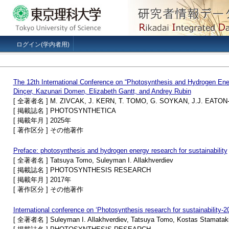
ログイン(学内者用)
The 12th International Conference on “Photosynthesis and Hydrogen Energ
Dinçer, Kazunari Domen, Elizabeth Gantt, and Andrey Rubin
[ 全著者名 ] M. ZIVCAK, J. KERN, T. TOMO, G. SOYKAN, J.J. EATON
[ 掲載誌名 ] PHOTOSYNTHETICA
[ 掲載年月 ] 2025年
[ 著作区分 ] その他著作
Preface: photosynthesis and hydrogen energy research for sustainability
[ 全著者名 ] Tatsuya Tomo, Suleyman I. Allakhverdiev
[ 掲載誌名 ] PHOTOSYNTHESIS RESEARCH
[ 掲載年月 ] 2017年
[ 著作区分 ] その他著作
International conference on ‘Photosynthesis research for sustainability-
[ 全著者名 ] Suleyman I. Allakhverdiev, Tatsuya Tomo, Kostas Stamataki