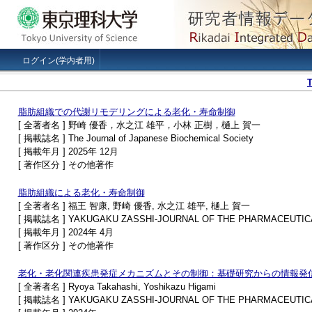
ログイン(学内者用)
脂肪組織での代謝リモデリングによる老化・寿命制御
[ 全著者名 ] 野崎 優香，水之江 雄平，小林 正樹，樋上 賀一
[ 掲載誌名 ] The Journal of Japanese Biochemical Society
[ 掲載年月 ] 2025年 12月
[ 著作区分 ] その他著作
脂肪組織による老化・寿命制御
[ 全著者名 ] 福王 智康, 野崎 優香, 水之江 雄平, 樋上 賀一
[ 掲載誌名 ] YAKUGAKU ZASSHI-JOURNAL OF THE PHARMACEUTIC
[ 掲載年月 ] 2024年 4月
[ 著作区分 ] その他著作
老化・老化関連疾患発症メカニズムとその制御：基礎研究からの情報発
[ 全著者名 ] Ryoya Takahashi, Yoshikazu Higami
[ 掲載誌名 ] YAKUGAKU ZASSHI-JOURNAL OF THE PHARMACEUTIC