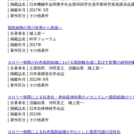
[ 掲載誌名 ] 日本機械学会関東学生会第56回学生員卒業研究発表講演会
[ 掲載年月 ] 2017年 3月
[ 著作区分 ] その他著作
脂肪細胞の質の改善から創薬へ
[ 全著者名 ] 樋上賀一
[ 掲載誌名 ] 科学フォーラム
[ 掲載年月 ] 2017年
[ 著作区分 ] その他著作
カロリー制限が白色脂肪組織における脂肪酸合成に及ぼす影響の経時的
[ 全著者名 ] 土屋拓郎、沖田直之、須藤結香、樋上賀一
[ 掲載誌名 ] 日本基礎老化学会誌
[ 掲載年月 ] 2013年 9月
[ 著作区分 ] その他著作
カロリー制限による抗老化・寿命延伸効果のメカニズム〜脂肪組織のリ
[ 全著者名 ] 須藤結香、沖田直之、樋上賀一.
[ 掲載誌名 ] 日本自律神経学会誌
[ 掲載年月 ] 2013年
[ 著作区分 ] その他著作
カロリー制限による白色脂肪組織を中心とした脂質代謝の活性化