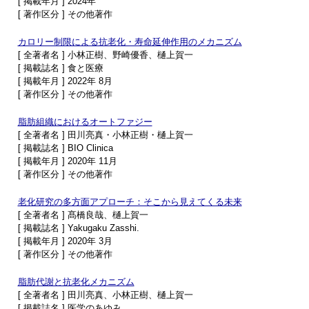
[ 掲載年月 ] 2024年
[ 著作区分 ] その他著作
カロリー制限による抗老化・寿命延伸作用のメカニズム
[ 全著者名 ] 小林正樹、野崎優香、樋上賀一
[ 掲載誌名 ] 食と医療
[ 掲載年月 ] 2022年 8月
[ 著作区分 ] その他著作
脂肪組織におけるオートファジー
[ 全著者名 ] 田川亮真・小林正樹・樋上賀一
[ 掲載誌名 ] BIO Clinica
[ 掲載年月 ] 2020年 11月
[ 著作区分 ] その他著作
老化研究の多方面アプローチ：そこから見えてくる未来
[ 全著者名 ] 髙橋良哉、樋上賀一
[ 掲載誌名 ] Yakugaku Zasshi.
[ 掲載年月 ] 2020年 3月
[ 著作区分 ] その他著作
脂肪代謝と抗老化メカニズム
[ 全著者名 ] 田川亮真、小林正樹、樋上賀一
[ 掲載誌名 ] 医学のあゆみ