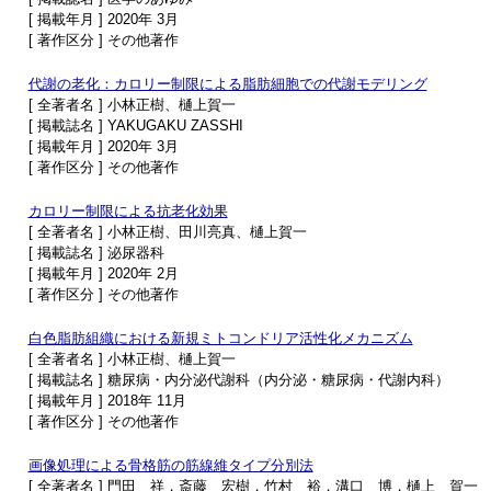
[ 掲載年月 ] 2020年 3月
[ 著作区分 ] その他著作
代謝の老化：カロリー制限による脂肪細胞での代謝モデリング
[ 全著者名 ] 小林正樹、樋上賀一
[ 掲載誌名 ] YAKUGAKU ZASSHI
[ 掲載年月 ] 2020年 3月
[ 著作区分 ] その他著作
カロリー制限による抗老化効果
[ 全著者名 ] 小林正樹、田川亮真、樋上賀一
[ 掲載誌名 ] 泌尿器科
[ 掲載年月 ] 2020年 2月
[ 著作区分 ] その他著作
白色脂肪組織における新規ミトコンドリア活性化メカニズム
[ 全著者名 ] 小林正樹、樋上賀一
[ 掲載誌名 ] 糖尿病・内分泌代謝科（内分泌・糖尿病・代謝内科）
[ 掲載年月 ] 2018年 11月
[ 著作区分 ] その他著作
画像処理による骨格筋の筋線維タイプ分別法
[ 全著者名 ] 門田 祥，斎藤 宏樹，竹村 裕，溝口 博，樋上 賀一