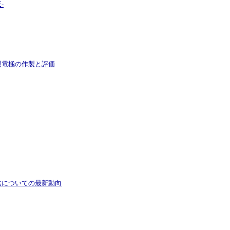
-
照電極の作製と評価
法についての最新動向