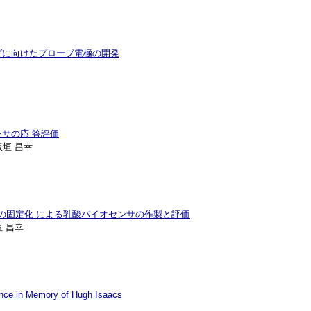
グに向けたプローブ電極の開発
サの応 答評価
板垣 昌幸
の固定化 による乳酸バイオセンサの作製と評価
垣 昌幸
nce in Memory of Hugh Isaacs