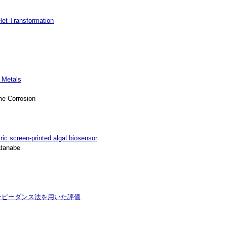
let Transformation
 Metals
ne Corrosion
ric screen-printed algal biosensor
atanabe
ンピーダンス法を用いた評価