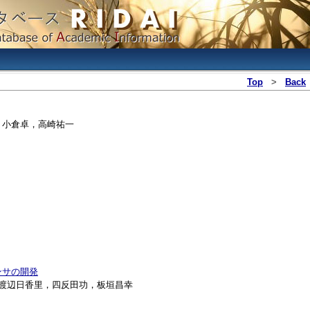
Top
>
Back
昌幸，小倉卓，高崎祐一
ンサの開発
，渡辺日香里，四反田功，板垣昌幸