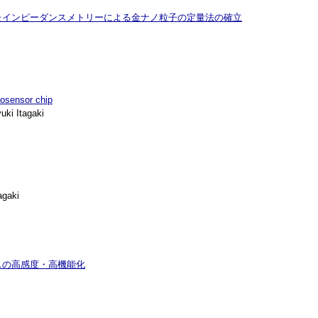
たインピーダンスメトリーによる金ナノ粒子の定量法の確立
iosensor chip
ki Itagaki
agaki
スの高感度・高機能化