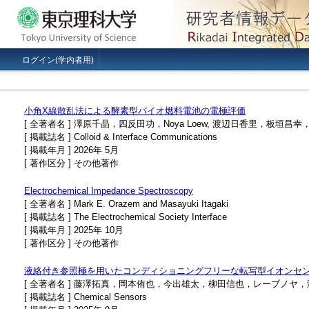
ログイン(学内者用)
小角X線散乱法による酵素型バイオ燃料電池の電極評価
[ 全著者名 ] 澤原千晶，四反田功，Noya Loew, 渡辺日香里，板垣
[ 掲載誌名 ] Colloid & Interface Communications
[ 掲載年月 ] 2026年 5月
[ 著作区分 ] その他著作
Electrochemical Impedance Spectroscopy
[ 全著者名 ] Mark E. Orazem and Masayuki Itagaki
[ 掲載誌名 ] The Electrochemical Society Interface
[ 掲載年月 ] 2025年 10月
[ 著作区分 ] その他著作
液絡付き参照極を用いたコンディショニングフリーな転写型イオンセ
[ 全著者名 ] 藤澤拓真，岡本侑也，今出雄太，柳田信也，レーブノヤ
[ 掲載誌名 ] Chemical Sensors