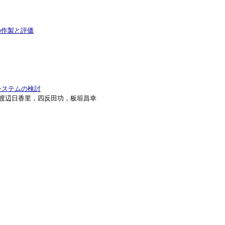
の作製と評価
システムの検討
，渡辺日香里，四反田功，板垣昌幸