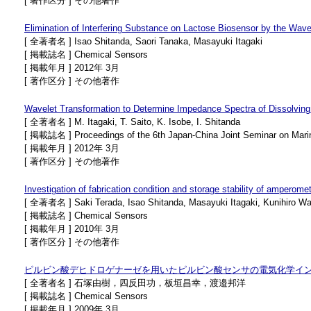
[ 著作区分 ] その他著作
Elimination of Interfering Substance on Lactose Biosensor by the Wave
[ 全著者名 ] Isao Shitanda, Saori Tanaka, Masayuki Itagaki
[ 掲載誌名 ] Chemical Sensors
[ 掲載年月 ] 2012年 3月
[ 著作区分 ] その他著作
Wavelet Transformation to Determine Impedance Spectra of Dissolving
[ 全著者名 ] M. Itagaki, T. Saito, K. Isobe, I. Shitanda
[ 掲載誌名 ] Proceedings of the 6th Japan-China Joint Seminar on Mari
[ 掲載年月 ] 2012年 3月
[ 著作区分 ] その他著作
Investigation of fabrication condition and storage stability of amperomet
[ 全著者名 ] Saki Terada, Isao Shitanda, Masayuki Itagaki, Kunihiro W
[ 掲載誌名 ] Chemical Sensors
[ 掲載年月 ] 2010年 3月
[ 著作区分 ] その他著作
ピルビン酸デヒドロゲナーゼを用いたピルビン酸センサの電気化学イ
[ 全著者名 ] 石塚由樹，四反田功，板垣昌幸，渡邉邦洋
[ 掲載誌名 ] Chemical Sensors
[ 掲載年月 ] 2009年 3月