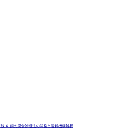
 4. 銅の腐食診断法の開発と溶解機構解析