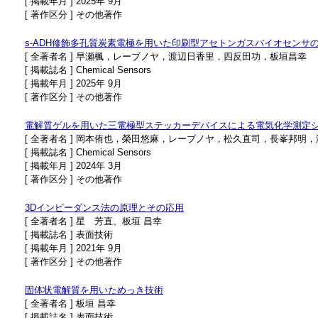
[ 掲載年月 ] 2025年 9月
[ 著作区分 ] その他著作
s-ADH修飾多孔質炭素電極を用いた印刷型アセトンガスバイオセンサ
[ 全著者名 ] 早瀬楓，レーブノヤ，渡辺日香里，四反田功，板垣昌幸
[ 掲載誌名 ] Chemical Sensors
[ 掲載年月 ] 2025年 9月
[ 著作区分 ] その他著作
電解質ゲルを用いた三電極型ステッカーデバイスによる電気化学測定
[ 全著者名 ] 岡本侑也，榮田悠麻，レーブノヤ，松久直司，長峯邦明
[ 掲載誌名 ] Chemical Sensors
[ 掲載年月 ] 2024年 3月
[ 著作区分 ] その他著作
3Dインピーダンス法の原理とその応用
[ 全著者名 ] 星 芳直、板垣 昌幸
[ 掲載誌名 ] 表面技術
[ 掲載年月 ] 2021年 9月
[ 著作区分 ] その他著作
固体状電解質を用いためっき技術
[ 全著者名 ] 板垣 昌幸
[ 掲載誌名 ] 表面技術