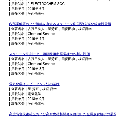
[ 掲載誌名 ] J ELECTROCHEM SOC
[ 掲載年月 ] 2019年 6月
[ 著作区分 ] その他著作
内部電解質および液絡を有するスクリーン印刷型銀/塩化銀参照電極
[ 全著者名 ] 古茂田将人，星芳直，四反田功，板垣昌幸
[ 掲載誌名 ] Chemical Sensors
[ 掲載年月 ] 2019年 4月
[ 著作区分 ] その他著作
スクリーン印刷による銀硫酸銀参照電極の作製と評価
[ 全著者名 ] 古茂田将人，星芳直，四反田功，板垣昌幸
[ 掲載誌名 ] Chemical Sensors
[ 掲載年月 ] 2019年 3月
[ 著作区分 ] その他著作
電気化学インピーダンス法の基礎
[ 全著者名 ] 星 芳直，板垣 昌幸
[ 掲載誌名 ] 電気化学
[ 掲載年月 ] 2018年 9月
[ 著作区分 ] その他著作
高度防食技術確立および高耐食材料開発を目指した金属腐食解析の最前線