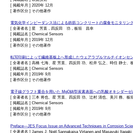
[ 掲載年月 ] 2020年 12月
[ 著作区分 ] その他著作
電気化学インピーダンス法による鉄筋コンクリートの腐食モニタリン
[ 全著者名 ] 星 芳直，四反田 功，板垣 昌幸
[ 掲載誌名 ] Chemical Sensors
[ 掲載年月 ] 2019年 12月
[ 著作区分 ] その他著作
転写印刷によって繊維基板上へ形成したウェアラブルマルチイオンセン
[ 全著者名 ] 高橋 七海、星 芳直、四反田 功、松井 弘之、時任 静士、
[ 掲載誌名 ] Chemical Sensors
[ 掲載年月 ] 2019年 9月
[ 著作区分 ] その他著作
電子線グラフト重合を用いた MgO鋳型炭素表面への乳酸オキシダーゼ
[ 全著者名 ] 三本 将也、星 芳直、四反田 功、辻村 清也、美川 務、板
[ 掲載誌名 ] Chemical Sensors
[ 掲載年月 ] 2019年 9月
[ 著作区分 ] その他著作
Preface—JES Focus Issue on Advanced Techniques in Corrosion Scie
[ 全著者名 ] James J. Noël,Sannakaisa Virtanen,and Masayuki Itagaki