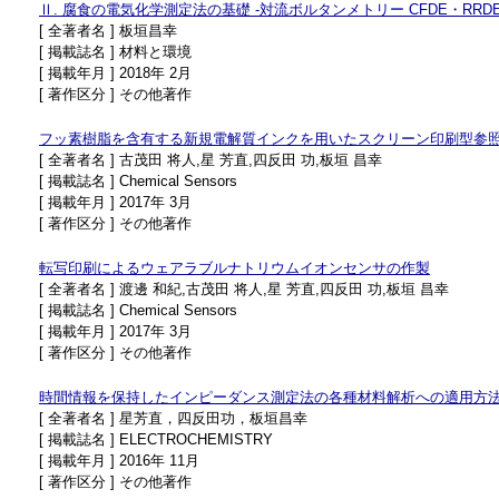
Ⅱ. 腐食の電気化学測定法の基礎 -対流ボルタンメトリー CFDE・RRDE
[ 全著者名 ] 板垣昌幸
[ 掲載誌名 ] 材料と環境
[ 掲載年月 ] 2018年 2月
[ 著作区分 ] その他著作
フッ素樹脂を含有する新規電解質インクを用いたスクリーン印刷型参
[ 全著者名 ] 古茂田 将人,星 芳直,四反田 功,板垣 昌幸
[ 掲載誌名 ] Chemical Sensors
[ 掲載年月 ] 2017年 3月
[ 著作区分 ] その他著作
転写印刷によるウェアラブルナトリウムイオンセンサの作製
[ 全著者名 ] 渡邊 和紀,古茂田 将人,星 芳直,四反田 功,板垣 昌幸
[ 掲載誌名 ] Chemical Sensors
[ 掲載年月 ] 2017年 3月
[ 著作区分 ] その他著作
時間情報を保持したインピーダンス測定法の各種材料解析への適用方
[ 全著者名 ] 星芳直，四反田功，板垣昌幸
[ 掲載誌名 ] ELECTROCHEMISTRY
[ 掲載年月 ] 2016年 11月
[ 著作区分 ] その他著作