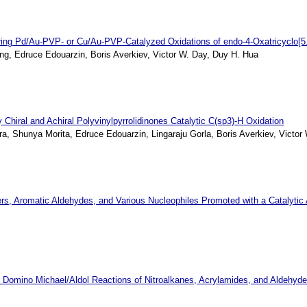
uring Pd/Au-PVP- or Cu/Au-PVP-Catalyzed Oxidations of endo-4-Oxatricyclo[5.
, Edruce Edouarzin, Boris Averkiev, Victor W. Day, Duy H. Hua
 Chiral and Achiral Polyvinylpyrrolidinones Catalytic C(sp3)-H Oxidation
hunya Morita, Edruce Edouarzin, Lingaraju Gorla, Boris Averkiev, Victor
sters, Aromatic Aldehydes, and Various Nucleophiles Promoted with a Cataly
in Domino Michael/Aldol Reactions of Nitroalkanes, Acrylamides, and Aldehyd