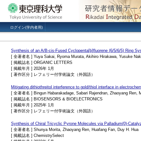
ログイン(学内者用)
Synthesis of an A/B-cis-Fused Cyclopenta[b]fluorene (6/5/6/5) Ring S
[ 全著者名 ] Yuya Sakai, Ryoma Murata, Akihiro Hirakawa, Yusuke Naka
[ 掲載誌名 ] ORGANIC LETTERS
[ 掲載年月 ] 2026年 1月
[ 著作区分 ] レフェリー付学術論文（外国語）
Mitigating dithiothreitol interference to gold/thiol interface in electroc
[ 全著者名 ] Bingun Habarakadage, Sabari Rajendran, Zhaoyang Ren, Mor
[ 掲載誌名 ] BIOSENSORS & BIOELECTRONICS
[ 掲載年月 ] 2025年 1月
[ 著作区分 ] レフェリー付学術論文（外国語）
Synthesis of Chiral Tricyclic Pyrone Molecules via Palladium(0)-Catal
[ 全著者名 ] Shunya Morita, Zhaoyang Ren, Huafang Fan, Duy H. Hua
[ 掲載誌名 ] ChemistrySelect