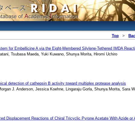
Top
>
Ba
ystem for Embellicine A via the Eight-Membered Silylene-Tethered IMDA React
tani, Tsubasa Maeda, Yuki Kuwano, Shunya Morita, Hiromi Uchiro
hemical detection of cathepsin B activity toward multiplex protease analysis
gan J. Anderson, Jessica Koehne, Lingaraju Gorla, Shunya Morita, Sara Wu
yzed Displacement Reactions of Chiral Tricyclic Pyrone Acetate With Azide or