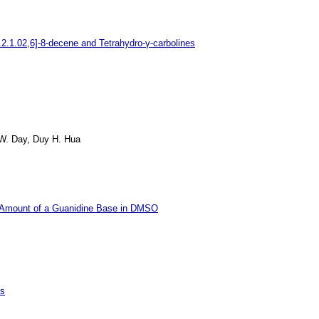
2.1.02,6]-8-decene and Tetrahydro-γ-carbolines
 W. Day, Duy H. Hua
tic Amount of a Guanidine Base in DMSO
es