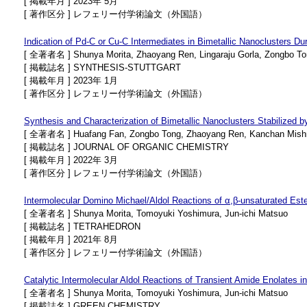
[ 掲載年月 ] 2023年 5月
[ 著作区分 ] レフェリー付学術論文（外国語）
Indication of Pd-C or Cu-C Intermediates in Bimetallic Nanoclusters D
[ 全著者名 ] Shunya Morita, Zhaoyang Ren, Lingaraju Gorla, Zongbo Tong
[ 掲載誌名 ] SYNTHESIS-STUTTGART
[ 掲載年月 ] 2023年 1月
[ 著作区分 ] レフェリー付学術論文（外国語）
Synthesis and Characterization of Bimetallic Nanoclusters Stabilized by
[ 全著者名 ] Huafang Fan, Zongbo Tong, Zhaoyang Ren, Kanchan Mishra, S
[ 掲載誌名 ] JOURNAL OF ORGANIC CHEMISTRY
[ 掲載年月 ] 2022年 3月
[ 著作区分 ] レフェリー付学術論文（外国語）
Intermolecular Domino Michael​/Aldol Reactions of α,​β-​unsaturated E
[ 全著者名 ] Shunya Morita, Tomoyuki Yoshimura, Jun-ichi Matsuo
[ 掲載誌名 ] TETRAHEDRON
[ 掲載年月 ] 2021年 8月
[ 著作区分 ] レフェリー付学術論文（外国語）
Catalytic Intermolecular Aldol Reactions of Transient Amide Enolates 
[ 全著者名 ] Shunya Morita, Tomoyuki Yoshimura, Jun-ichi Matsuo
[ 掲載誌名 ] GREEN CHEMISTRY