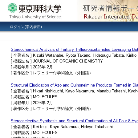
ログイン(学内者用)
Stereochemical Analysis of Tertiary Trifluoroacetamides Leveraging B
[ 全著者名 ] Kizuki Watanabe, Ryota Takano, Hidetsugu Tabata, Kiriko Hi
[ 掲載誌名 ] JOURNAL OF ORGANIC CHEMISTRY
[ 掲載年月 ] 2026年 2月
[ 著作区分 ] レフェリー付学術論文（外国語）
Structural Elucidation of Azo and Quinoneimine Products Formed in D
[ 全著者名 ] Hikari Nishiguchi, Kayo Nakamura, Manabu Tokeshi, Kyohei 
[ 掲載誌名 ] MOLECULES
[ 掲載年月 ] 2026年 2月
[ 著作区分 ] レフェリー付学術論文（外国語）
Stereoselective Synthesis and Structural Confirmation of All Four 8-
[ 全著者名 ] Kei Ieuji, Kayo Nakamura, Hideyo Takahashi
[ 掲載誌名 ] MOLECULES