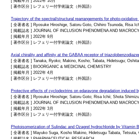
[ 掲載年月 ] 2022年 10月
[ 著作区分 ] レフェリー付学術論文（外国語）
Trajectory of the spectral/structural rearrangements for photo-oxidative
[ 全著者名 ] Ryosuke Hiroshige, Satoru Goto, Chihiro Tsunoda, Risa Ich
[ 掲載誌名 ] JOURNAL OF INCLUSION PHENOMENA AND MACROCY
[ 掲載年月 ] 2022年 9月
[ 著作区分 ] レフェリー付学術論文（外国語）
Axial chirality and affinity at the GABAA receptor of triazolobenzodiaze
[ 全著者名 ] Tanaka, Ryoko; Makino, Kosho; Tabata, Hidetsugu; Oshitari,
[ 掲載誌名 ] BIOORGANIC & MEDICINAL CHEMISTRY
[ 掲載年月 ] 2022年 4月
[ 著作区分 ] レフェリー付学術論文（外国語）
Protective effects of cyclodextrins on edaravone degradation induced 
[ 全著者名 ] Ryosuke Hiroshige; Satoru Goto; Risa Ichii; Shota Shimizu
[ 掲載誌名 ] JOURNAL OF INCLUSION PHENOMENA AND MACROCY
[ 掲載年月 ] 2022年 3月
[ 著作区分 ] レフェリー付学術論文（外国語）
Photoisomerization of Sulindac and Ozagrel hydrochloride by Vitamin B2 c
[ 全著者名 ] Mayuko Suga, Kosho Makino, Hidetsugu Tabata, Tetsuta, Os
[ 掲載誌名 ] PHARMACEUTICAL RESEARCH