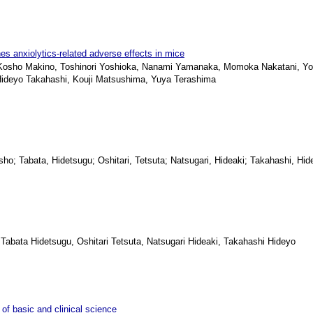
nes anxiolytics-related adverse effects in mice
sho Makino, Toshinori Yoshioka, Nanami Yamanaka, Momoka Nakatani, Yos
ideyo Takahashi, Kouji Matsushima, Yuya Terashima
 Tabata, Hidetsugu; Oshitari, Tetsuta; Natsugari, Hideaki; Takahashi, Hid
bata Hidetsugu, Oshitari Tetsuta, Natsugari Hideaki, Takahashi Hideyo
of basic and clinical science