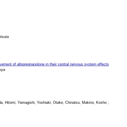
etsuta
vement of allopregnanolone in their central nervous system effects
uya
, Hitomi; Yamagishi, Yoshiaki; Otake, Chinatsu; Makino, Kosho ;