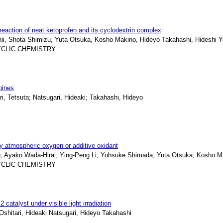
 reaction of neat ketoprofen and its cyclodextrin complex
ii, Shota Shimizu, Yuta Otsuka, Kosho Makino, Hideyo Takahashi, Hideshi
CLIC CHEMISTRY
pines
 Tetsuta; Natsugari, Hideaki; Takahashi, Hideyo
by atmospheric oxygen or additive oxidant
; Ayako Wada-Hirai; Ying-Peng Li; Yohsuke Shimada; Yuta Otsuka; Kosho M
CLIC CHEMISTRY
atalyst under visible light irradiation
hitari, Hideaki Natsugari, Hideyo Takahashi