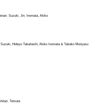
ari; Suzuki, Jin; Inomata, Akiko
 Suzuki, Hideyo Takahashi, Akiko Inomata & Takako Moriyasu
itari, Tetsuta