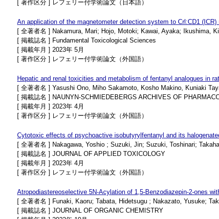
[ 著作区分 ] レフェリー付学術論文（日本語）
An application of the magnetometer detection system to Crl:CD1 (ICR)
[ 全著者名 ] Nakamura, Mari; Hojo, Motoki; Kawai, Ayaka; Ikushima, Kiy
[ 掲載誌名 ] Fundamental Toxicological Sciences
[ 掲載年月 ] 2023年 5月
[ 著作区分 ] レフェリー付学術論文（外国語）
Hepatic and renal toxicities and metabolism of fentanyl analogues in ra
[ 全著者名 ] Yasushi Ono, Miho Sakamoto, Kosho Makino, Kuniaki Tayama
[ 掲載誌名 ] NAUNYN-SCHMIEDEBERGS ARCHIVES OF PHARMAC
[ 掲載年月 ] 2023年 4月
[ 著作区分 ] レフェリー付学術論文（外国語）
Cytotoxic effects of psychoactive isobutyrylfentanyl and its halogenate
[ 全著者名 ] Nakagawa, Yoshio ; Suzuki, Jin; Suzuki, Toshinari; Takaha
[ 掲載誌名 ] JOURNAL OF APPLIED TOXICOLOGY
[ 掲載年月 ] 2023年 4月
[ 著作区分 ] レフェリー付学術論文（外国語）
Atropodiastereoselective 5N-Acylation of 1,5-Benzodiazepin-2-ones wit
[ 全著者名 ] Funaki, Kaoru; Tabata, Hidetsugu ; Nakazato, Yusuke; Takah
[ 掲載誌名 ] JOURNAL OF ORGANIC CHEMISTRY