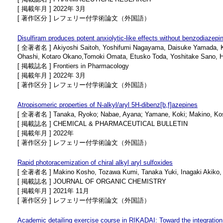
[ 掲載年月 ] 2022年 3月
[ 著作区分 ] レフェリー付学術論文（外国語）
Disulfiram produces potent anxiolytic-like effects without benzodiazepi
[ 全著者名 ] Akiyoshi Saitoh, Yoshifumi Nagayama, Daisuke Yamada, Ko
Ohashi, Kotaro Okano,Tomoki Omata, Etusko Toda, Yoshitake Sano, H
[ 掲載誌名 ] Frontiers in Pharmacology
[ 掲載年月 ] 2022年 3月
[ 著作区分 ] レフェリー付学術論文（外国語）
Atropisomeric properties of N-alkyl/aryl 5H-dibenz[b,f]azepines
[ 全著者名 ] Tanaka, Ryoko; Nabae, Ayana; Yamane, Koki; Makino, Kosho;
[ 掲載誌名 ] CHEMICAL & PHARMACEUTICAL BULLETIN
[ 掲載年月 ] 2022年
[ 著作区分 ] レフェリー付学術論文（外国語）
Rapid photoracemization of chiral alkyl aryl sulfoxides
[ 全著者名 ] Makino Kosho, Tozawa Kumi, Tanaka Yuki, Inagaki Akiko, Ta
[ 掲載誌名 ] JOURNAL OF ORGANIC CHEMISTRY
[ 掲載年月 ] 2021年 11月
[ 著作区分 ] レフェリー付学術論文（外国語）
Academic detailing exercise course in RIKADAI: Toward the integration 