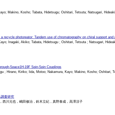
; Makino, Kosho; Tabata, Hidetsugu; Oshitari, Tetsuta; Natsugari, Hideaki
g a recycle photoreator: Tandem use of chromatography on chiral support and 
Inagaki, Akiko; Tabata, Hidetsugu ; Oshitari, Tetsuta ; Natsugari, Hideaki
Through-Space1H-19F Spin-Spin Couplings
 ; Hirano, Kiriko; Iida, Motoo; Nakamura, Kayo; Makino, Kosho; Oshitari, Te
る調査研究
秀依，西川元也，嶋田修治，鈴木立紀，真野泰成，高澤涼子