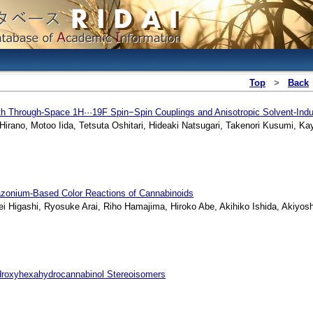
Top
>
Back
oth Through-Space 1H···19F Spin−Spin Couplings and Anisotropic Solvent-Indu
rano, Motoo Iida, Tetsuta Oshitari, Hideaki Natsugari, Takenori Kusumi, K
iazonium-Based Color Reactions of Cannabinoids
Higashi, Ryosuke Arai, Riho Hamajima, Hiroko Abe, Akihiko Ishida, Akiyosh
Hydroxyhexahydrocannabinol Stereoisomers