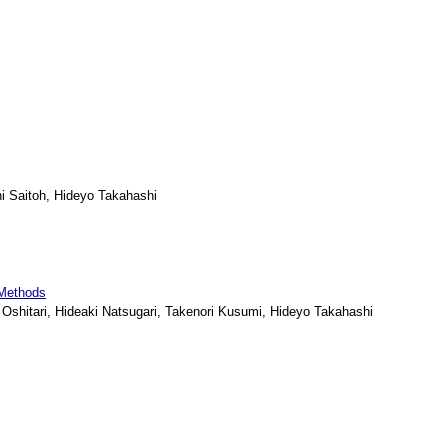
i Saitoh, Hideyo Takahashi
 Methods
hitari, Hideaki Natsugari, Takenori Kusumi, Hideyo Takahashi