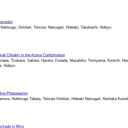
receptor
etsugu; Oshitari, Tetsuta; Natsugari, Hideaki; Takahashi, Hideyo
ial Chirality in the Active Conformation
zawa, Tsukasa; Sakata, Haruka; Funada, Masahiko; Tomiyama, Kenichi; Has
i, Hideyo
ing Photoreactor
, Hidetsugu Tabata, Tetsuta Oshitari, Hideaki Natsugari, Noritaka Kurod
ockade in Mice