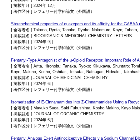
[ 掲載年月 ] 2024年 12月
[ 著作区分 ] レフェリー付学術論文（外国語）
Stereochemical properties of quazepam and its affinity for the GABAA 
[ 全著者名 ] Takano, Ryota; Tanaka, Ryoko; Nakamura, Kayo; Tabata, Hid
[ 掲載誌名 ] BIOORGANIC & MEDICINAL CHEMISTRY LETTERS
[ 掲載年月 ] 2024年 9月
[ 著作区分 ] レフェリー付学術論文（外国語）
Fentanyl-Type Antagonist of the μ-Opioid Receptor: Important Role of Ax
[ 全著者名 ] Arita, Hironobu; Tanaka, Ryoko; Kikukawa, Shuntaro; Tomi
Kayo; Makino, Kosho; Oshitari, Tetsuta ; Natsugari, Hideaki ; Takahash
[ 掲載誌名 ] JOURNAL OF MEDICINAL CHEMISTRY
[ 掲載年月 ] 2024年 6月
[ 著作区分 ] レフェリー付学術論文（外国語）
Isomerization of E‑Cinnamamides into Z‑Cinnamamides Using a Recycl
[ 全著者名 ] Mayuko Suga, Saki Fukushima, Kosho Makino, Kayo Nakamura
[ 掲載誌名 ] JOURNAL OF ORGANIC CHEMISTRY
[ 掲載年月 ] 2024年 6月
[ 著作区分 ] レフェリー付学術論文（外国語）
Fentanyl Analogs Exert Antinociceptive Effects via Sodium Channel Bl