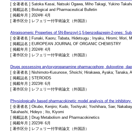
[ 全著者名 ] Satoka Kasai, Natsuki Ogawa, Miho Takagi, Yukino Takahas
[ 掲載誌名 ] Biological and Pharmaceutical Bulletin
[ 掲載年月 ] 2024年 4月
[ 著作区分 ] レフェリー付学術論文（外国語）
Atropisomeric Properties of 5N-Benzoyl-1,5-benzodiazepin-2-ones: Subs
[ 全著者名 ] Funaki, Kaoru; Tabata, Hidetsugu ; Inyaku, Hiromi; Mori, Mi
[ 掲載誌名 ] EUROPEAN JOURNAL OF ORGANIC CHEMISTRY
[ 掲載年月 ] 2024年 4月
[ 著作区分 ] レフェリー付学術論文（外国語）
Drugs possessing aryloxypropanamine pharmacophore, duloxetine, dapoxe
[ 全著者名 ] Nishimoto-Kusunose, Shoichi; Hirakawa, Ayaka; Tanaka, As
[ 掲載誌名 ] STEROIDS
[ 掲載年月 ] 2023年 6月
[ 著作区分 ] レフェリー付学術論文（外国語）
Physiologically based pharmacokinetic model analysis of the inhibitory 
[ 全著者名 ] Okubo, Kenjiro; Kudo, Toshiyuki; Yoshihara, Sae; Nakabayas
Takahashi, Hideyo ; Ito, Kiyomi
[ 掲載誌名 ] Drug Metabolism and Pharmacokinetics
[ 掲載年月 ] 2023年 6月
[ 著作区分 ] レフェリー付学術論文（外国語）