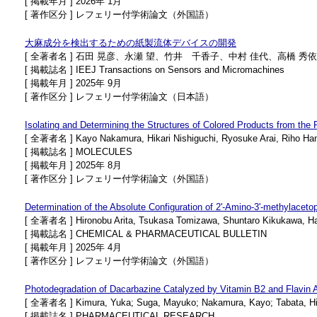
[ 掲載年月 ] 2026年 1月
[ 著作区分 ] レフェリー付学術論文（外国語）
大麻成分を検出するための紙製流体デバイスの開発
[ 全著者名 ] 石田 晃彦、永瀬 望、竹井 千香子、中村 佳代、高橋 秀
[ 掲載誌名 ] IEEJ Transactions on Sensors and Micromachines
[ 掲載年月 ] 2025年 9月
[ 著作区分 ] レフェリー付学術論文（日本語）
Isolating and Determining the Structures of Colored Products from the
[ 全著者名 ] Kayo Nakamura, Hikari Nishiguchi, Ryosuke Arai, Riho Hama
[ 掲載誌名 ] MOLECULES
[ 掲載年月 ] 2025年 8月
[ 著作区分 ] レフェリー付学術論文（外国語）
Determination of the Absolute Configuration of 2'-Amino-3'-methylacet
[ 全著者名 ] Hironobu Arita, Tsukasa Tomizawa, Shuntaro Kikukawa, Haru
[ 掲載誌名 ] CHEMICAL & PHARMACEUTICAL BULLETIN
[ 掲載年月 ] 2025年 4月
[ 著作区分 ] レフェリー付学術論文（外国語）
Photodegradation of Dacarbazine Catalyzed by Vitamin B2 and Flavin Ad
[ 全著者名 ] Kimura, Yuka; Suga, Mayuko; Nakamura, Kayo; Tabata, Hidet
[ 掲載誌名 ] PHARMACEUTICAL RESEARCH