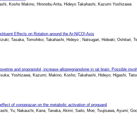
hi, Kosho Makino, Hironobu Arita, Hideyo Takahashi, Kazumi Yoshizawa
tituent Effects on Rotation around the Ar-N(CO) Axis
zuki; Tasaka, Tomohiko; Takahashi, Hideyo ; Natsugari, Hideaki; Oshitari, T
tine and propranolol, increase allopregnanolone in rat brain: Possible invol
uka; Yoshizawa, Kazumi; Makino, Kosho; Takahashi, Hideyo; Higashi, Tats
effect of vonoprazan on the metabolic activation of proguanil
hi, Yu; Nakauchi, Kana; Tanaka, Akimi; Saito, Moe; Tsujisawa, Ayumi; Goda