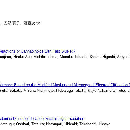
依、安部 寛子、渡慶次 学
 Reactions of Cannabinoids with Fast Blue RR
jima, Hiroko Abe, Akihiko Ishida, Manabu Tokeshi, Kyohei Higashi, Akiyosh
ophenone Based on the Modified Mosher and Microcrystal Electron Diffraction
ka Sakata, Mizuha Nishimoto, Hidetsugu Tabata, Kayo Nakamura, Tetsuta Os
enine Dinucleotide Under Visible-Light Irradiation
sugu; Oshitari, Tetsuta; Natsugari, Hideaki; Takahashi, Hideyo