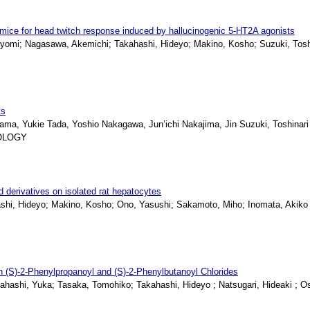
 mice for head twitch response induced by hallucinogenic 5-HT2A agonists
omi; Nagasawa, Akemichi; Takahashi, Hideyo; Makino, Kosho; Suzuki, Toshin
ts
, Yukie Tada, Yoshio Nakagawa, Jun’ichi Nakajima, Jin Suzuki, Toshinari
OLOGY
d derivatives on isolated rat hepatocytes
shi, Hideyo; Makino, Kosho; Ono, Yasushi; Sakamoto, Miho; Inomata, Akiko
h (S)-2-Phenylpropanoyl and (S)-2-Phenylbutanoyl Chlorides
ashi, Yuka; Tasaka, Tomohiko; Takahashi, Hideyo ; Natsugari, Hideaki ; Osh