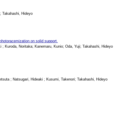
; Takahashi, Hideyo
photoracemization on solid support.
 ; Kuroda, Noritaka; Kanemaru, Kunio; Oda, Yuji; Takahashi, Hideyo
tsuta ; Natsugari, Hideaki ; Kusumi, Takenori; Takahashi, Hideyo