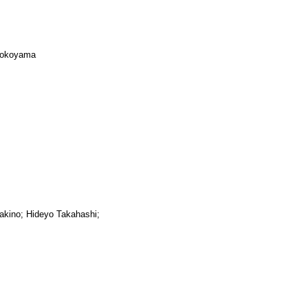
 Yokoyama
akino; Hideyo Takahashi;