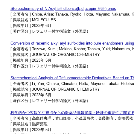
Stereochemistry of N-Acyl-5H-dibenzo[b,d]azepin-7(6H)-ones
[ 全著者名 ] Chiba, Arisa; Tanaka, Ryoko; Hotta, Mayuno; Nakamura, Kayo
[ 掲載誌名 ] MOLECULES
[ 掲載年月 ] 2023年 6月
[ 著作区分 ] レフェリー付学術論文（外国語）
Conversion of racemic alkyl aryl sulfoxides into pure enantiomers usin
[ 全著者名 ] Tozawa, Kumi; Makino, Kosho; Tanaka, Yuki; Nakamura, Kayo; 
[ 掲載誌名 ] JOURNAL OF ORGANIC CHEMISTRY
[ 掲載年月 ] 2023年 5月
[ 著作区分 ] レフェリー付学術論文（外国語）
Stereochemical Analysis of Trifluoroacetamide Derivatives Based on 
[ 全著者名 ] Li, Yan; Ohtake, Chinatsu; Hotta, Mayuno; Tabata, Hidetsugu
[ 掲載誌名 ] JOURNAL OF ORGANIC CHEMISTRY
[ 掲載年月 ] 2023年 5月
[ 著作区分 ] レフェリー付学術論文（外国語）
科学的かつ客観的な視点からの医薬品情報収集・吟味の重要性に関す
[ 全著者名 ] 高島佳央理，青山隆夫，小茂田昌代，斎藤顕宜，高橋
[ 掲載誌名 ] 臨床薬理
[ 掲載年月 ] 2023年 5月