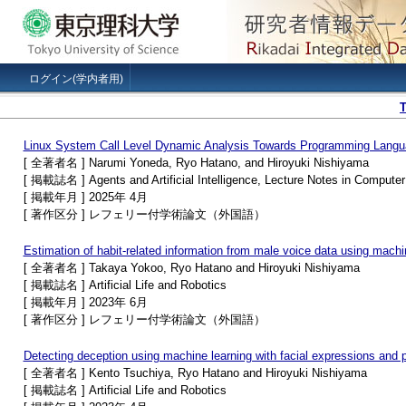
ログイン(学内者用)
Linux System Call Level Dynamic Analysis Towards Programming Langua
[ 全著者名 ] Narumi Yoneda, Ryo Hatano, and Hiroyuki Nishiyama
[ 掲載誌名 ] Agents and Artificial Intelligence, Lecture Notes in Compute
[ 掲載年月 ] 2025年 4月
[ 著作区分 ] レフェリー付学術論文（外国語）
Estimation of habit‑related information from male voice data using mach
[ 全著者名 ] Takaya Yokoo, Ryo Hatano and Hiroyuki Nishiyama
[ 掲載誌名 ] Artificial Life and Robotics
[ 掲載年月 ] 2023年 6月
[ 著作区分 ] レフェリー付学術論文（外国語）
Detecting deception using machine learning with facial expressions and p
[ 全著者名 ] Kento Tsuchiya, Ryo Hatano and Hiroyuki Nishiyama
[ 掲載誌名 ] Artificial Life and Robotics