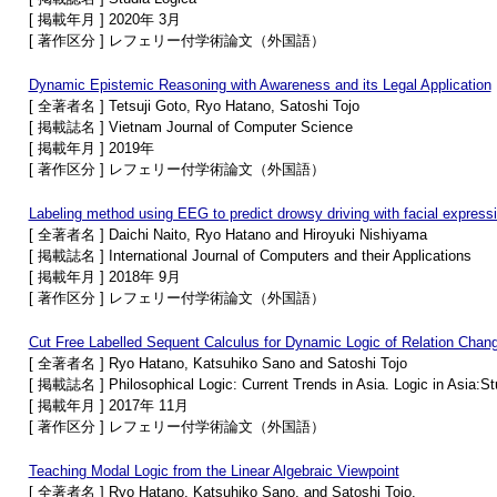
[ 掲載年月 ] 2020年 3月
[ 著作区分 ] レフェリー付学術論文（外国語）
Dynamic Epistemic Reasoning with Awareness and its Legal Application
[ 全著者名 ] Tetsuji Goto, Ryo Hatano, Satoshi Tojo
[ 掲載誌名 ] Vietnam Journal of Computer Science
[ 掲載年月 ] 2019年
[ 著作区分 ] レフェリー付学術論文（外国語）
Labeling method using EEG to predict drowsy driving with facial express
[ 全著者名 ] Daichi Naito, Ryo Hatano and Hiroyuki Nishiyama
[ 掲載誌名 ] International Journal of Computers and their Applications
[ 掲載年月 ] 2018年 9月
[ 著作区分 ] レフェリー付学術論文（外国語）
Cut Free Labelled Sequent Calculus for Dynamic Logic of Relation Chan
[ 全著者名 ] Ryo Hatano, Katsuhiko Sano and Satoshi Tojo
[ 掲載誌名 ] Philosophical Logic: Current Trends in Asia. Logic in Asia:Stu
[ 掲載年月 ] 2017年 11月
[ 著作区分 ] レフェリー付学術論文（外国語）
Teaching Modal Logic from the Linear Algebraic Viewpoint
[ 全著者名 ] Ryo Hatano, Katsuhiko Sano, and Satoshi Tojo.