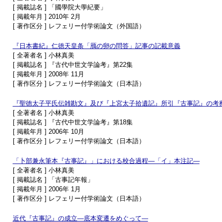
[ 掲載誌名 ] 「國學院大學紀要」
[ 掲載年月 ] 2010年 2月
[ 著作区分 ] レフェリー付学術論文（外国語）
『日本書紀』仁徳天皇条「鴈の卵の問答」記事の記載意義
[ 全著者名 ] 小林真美
[ 掲載誌名 ] 『古代中世文学論考』第22集
[ 掲載年月 ] 2008年 11月
[ 著作区分 ] レフェリー付学術論文（日本語）
『聖徳太子平氏伝雑勘文』及び『上宮太子拾遺記』所引『古事記』の考察
[ 全著者名 ] 小林真美
[ 掲載誌名 ] 『古代中世文学論考』第18集
[ 掲載年月 ] 2006年 10月
[ 著作区分 ] レフェリー付学術論文（日本語）
「卜部兼永筆本『古事記』」における校合過程―「イ」本注記―
[ 全著者名 ] 小林真美
[ 掲載誌名 ] 「古事記年報」
[ 掲載年月 ] 2006年 1月
[ 著作区分 ] レフェリー付学術論文（日本語）
近代『古事記』の成立―底本変遷をめぐって―