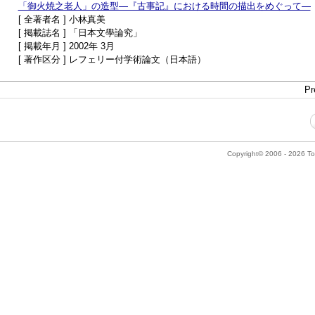
「御火焼之老人」の造型―『古事記』における時間の描出をめぐって―
[ 全著者名 ] 小林真美
[ 掲載誌名 ] 「日本文學論究」
[ 掲載年月 ] 2002年 3月
[ 著作区分 ] レフェリー付学術論文（日本語）
Pr
Copyright© 2006 - 2026 Tok