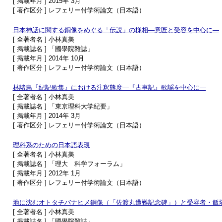
[ 掲載年月 ] 2015年 3月
[ 著作区分 ] レフェリー付学術論文（日本語）
日本神話に関する銅像をめぐる「伝説」の様相―意匠と受容を中心に―
[ 全著者名 ] 小林真美
[ 掲載誌名 ] 「國學院雜誌」
[ 掲載年月 ] 2014年 10月
[ 著作区分 ] レフェリー付学術論文（日本語）
林諸鳥『紀記歌集』における注釈態度―『古事記』歌謡を中心に―
[ 全著者名 ] 小林真美
[ 掲載誌名 ] 「東京理科大学紀要」
[ 掲載年月 ] 2014年 3月
[ 著作区分 ] レフェリー付学術論文（日本語）
理科系のための日本語表現
[ 全著者名 ] 小林真美
[ 掲載誌名 ] 「理大 科学フォーラム」
[ 掲載年月 ] 2012年 1月
[ 著作区分 ] レフェリー付学術論文（日本語）
地に沈むオトタチバナヒメ銅像（「佐渡丸遭難記念碑」）と受容者・飯
[ 全著者名 ] 小林真美
[ 掲載誌名 ] 「國學院雜誌」