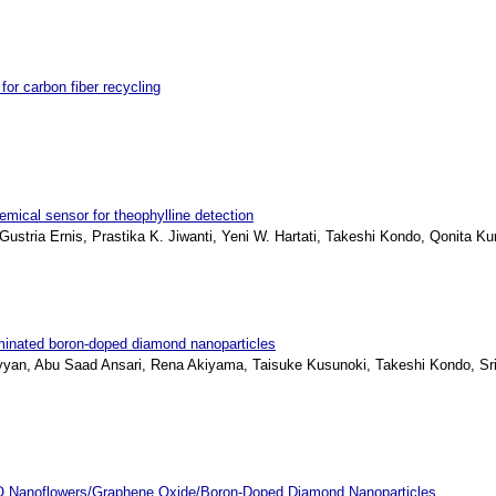
for carbon fiber recycling
ical sensor for theophylline detection
tria Ernis, Prastika K. Jiwanti, Yeni W. Hartati, Takeshi Kondo, Qonita Kur
minated boron-doped diamond nanoparticles
an, Abu Saad Ansari, Rena Akiyama, Taisuke Kusunoki, Takeshi Kondo, Sri Ha
ZnO Nanoflowers/Graphene Oxide/Boron-Doped Diamond Nanoparticles