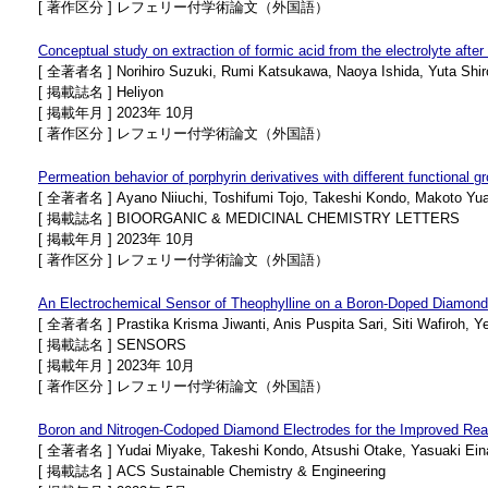
[ 著作区分 ] レフェリー付学術論文（外国語）
Conceptual study on extraction of formic acid from the electrolyte afte
[ 全著者名 ] Norihiro Suzuki, Rumi Katsukawa, Naoya Ishida, Yuta Shir
[ 掲載誌名 ] Heliyon
[ 掲載年月 ] 2023年 10月
[ 著作区分 ] レフェリー付学術論文（外国語）
Permeation behavior of porphyrin derivatives with different functional
[ 全著者名 ] Ayano Niiuchi, Toshifumi Tojo, Takeshi Kondo, Makoto Yu
[ 掲載誌名 ] BIOORGANIC & MEDICINAL CHEMISTRY LETTERS
[ 掲載年月 ] 2023年 10月
[ 著作区分 ] レフェリー付学術論文（外国語）
An Electrochemical Sensor of Theophylline on a Boron-Doped Diamond 
[ 全著者名 ] Prastika Krisma Jiwanti, Anis Puspita Sari, Siti Wafiroh, Yen
[ 掲載誌名 ] SENSORS
[ 掲載年月 ] 2023年 10月
[ 著作区分 ] レフェリー付学術論文（外国語）
Boron and Nitrogen-Codoped Diamond Electrodes for the Improved Reac
[ 全著者名 ] Yudai Miyake, Takeshi Kondo, Atsushi Otake, Yasuaki Eina
[ 掲載誌名 ] ACS Sustainable Chemistry & Engineering