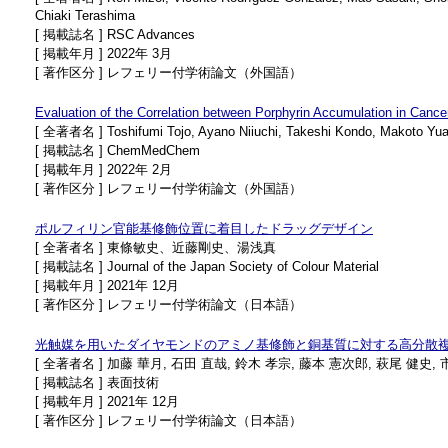
Chiaki Terashima
[ 掲載誌名 ] RSC Advances
[ 掲載年月 ] 2022年 3月
[ 著作区分 ] レフェリー付学術論文（外国語）
Evaluation of the Correlation between Porphyrin Accumulation in Cance
[ 全著者名 ] Toshifumi Tojo, Ayano Niiuchi, Takeshi Kondo, Makoto Yu
[ 掲載誌名 ] ChemMedChem
[ 掲載年月 ] 2022年 2月
[ 著作区分 ] レフェリー付学術論文（外国語）
ポルフィリン官能基修飾位置に着目したドラッグデザイン
[ 全著者名 ] 東條敏史、近藤剛史、湯浅真
[ 掲載誌名 ] Journal of the Japan Society of Colour Material
[ 掲載年月 ] 2021年 12月
[ 著作区分 ] レフェリー付学術論文（日本語）
光触媒を用いたダイヤモンドのアミノ基修飾と銅基質に対する高分散
[ 全著者名 ] 加藤 華月, 石田 直哉, 鈴木 孝宗, 藤本 憲次郎, 萩尾 健史, 
[ 掲載誌名 ] 表面技術
[ 掲載年月 ] 2021年 12月
[ 著作区分 ] レフェリー付学術論文（日本語）