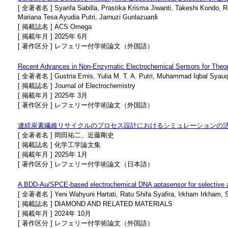
[ 全著者名 ] Syarifa Sabilla, Prastika Krisma Jiwanti, Takeshi Kondo, Ren
Mariana Tesa Ayudia Putri, Jarnuzi Gunlazuardi
[ 掲載誌名 ] ACS Omega
[ 掲載年月 ] 2025年 6月
[ 著作区分 ] レフェリー付学術論文（外国語）
Recent Advances in Non-Enzymatic Electrochemical Sensors for Theop
[ 全著者名 ] Gustria Ernis, Yulia M. T. A. Putri, Muhammad Iqbal Syauqi,
[ 掲載誌名 ] Journal of Electrochemistry
[ 掲載年月 ] 2025年 3月
[ 著作区分 ] レフェリー付学術論文（外国語）
連続炭素繊維リサイクルのプロセス設計におけるシミュレーションの
[ 全著者名 ] 岡田祐二、近藤剛史
[ 掲載誌名 ] 化学工学論文集
[ 掲載年月 ] 2025年 1月
[ 著作区分 ] レフェリー付学術論文（日本語）
A BDD-Au/SPCE-based electrochemical DNA aptasensor for selective an
[ 全著者名 ] Yeni Wahyuni Hartati, Ratu Shifa Syafira, Irkham Irkham, Sa
[ 掲載誌名 ] DIAMOND AND RELATED MATERIALS
[ 掲載年月 ] 2024年 10月
[ 著作区分 ] レフェリー付学術論文（外国語）