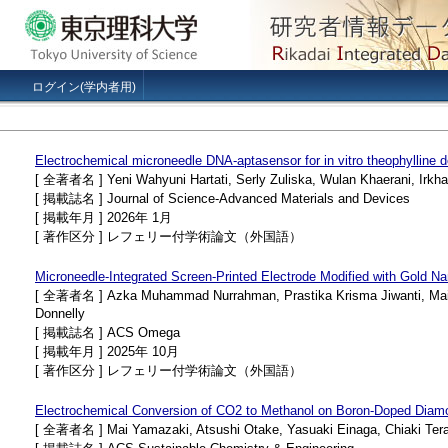
ログイン(学内者用)
Electrochemical microneedle DNA-aptasensor for in vitro theophylline 
[ 全著者名 ] Yeni Wahyuni Hartati, Serly Zuliska, Wulan Khaerani, Irkham
[ 掲載誌名 ] Journal of Science-Advanced Materials and Devices
[ 掲載年月 ] 2026年 1月
[ 著作区分 ] レフェリー付学術論文（外国語）
Microneedle-Integrated Screen-Printed Electrode Modified with Gold N
[ 全著者名 ] Azka Muhammad Nurrahman, Prastika Krisma Jiwanti, Mai Tomi
Donnelly
[ 掲載誌名 ] ACS Omega
[ 掲載年月 ] 2025年 10月
[ 著作区分 ] レフェリー付学術論文（外国語）
Electrochemical Conversion of CO2 to Methanol on Boron-Doped Diam
[ 全著者名 ] Mai Yamazaki, Atsushi Otake, Yasuaki Einaga, Chiaki Ter