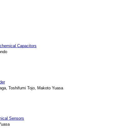
ochemical Capacitors
ondo
der
ga, Toshifumi Tojo, Makoto Yuasa
mical Sensors
Yuasa