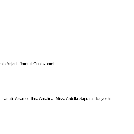
nia Anjani, Jarnuzi Gunlazuardi
rtati, Arramel, Ilma Amalina, Mirza Ardella Saputra, Tsuyoshi