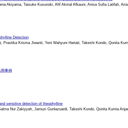
a Akiyama, Taisuke Kusunoki, Afif Akmal Afkauni, Anisa Sufia Latifah, Arrame
hylline Detection
 Prastika Krisma Jiwanti, Yeni Wahyuni Hartati, Takeshi Kondo, Qonita Kurni
活用事例
d sensitive detection of theophylline
lma Nur Zakiyyah, Jarnuzi Gunlazuardi, Takeshi Kondo, Qonita Kurnia Anjan