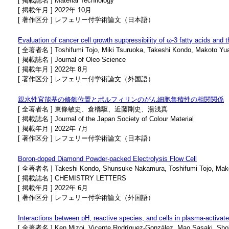
[ 掲載誌名 ] Material Technology
[ 掲載年月 ] 2022年 10月
[ 著作区分 ] レフェリー付学術論文（日本語）
Evaluation of cancer cell growth suppressibility of ω-3 fatty acids and t
[ 全著者名 ] Toshifumi Tojo, Miki Tsuruoka, Takeshi Kondo, Makoto Yu
[ 掲載誌名 ] Journal of Oleo Science
[ 掲載年月 ] 2022年 8月
[ 著作区分 ] レフェリー付学術論文（外国語）
親水性官能基の修飾位置とポルフィリンのがん細胞集積性の相関関係
[ 全著者名 ] 東條敏史、倉橋駆、近藤剛史、湯浅真
[ 掲載誌名 ] Journal of the Japan Society of Colour Material
[ 掲載年月 ] 2022年 7月
[ 著作区分 ] レフェリー付学術論文（日本語）
Boron-doped Diamond Powder-packed Electrolysis Flow Cell
[ 全著者名 ] Takeshi Kondo, Shunsuke Nakamura, Toshifumi Tojo, Mak
[ 掲載誌名 ] CHEMISTRY LETTERS
[ 掲載年月 ] 2022年 6月
[ 著作区分 ] レフェリー付学術論文（外国語）
Interactions between pH, reactive species, and cells in plasma-activa
[ 全著者名 ] Ken Mizoi, Vicente Rodríguez-González, Mao Sasaki, Shoki 