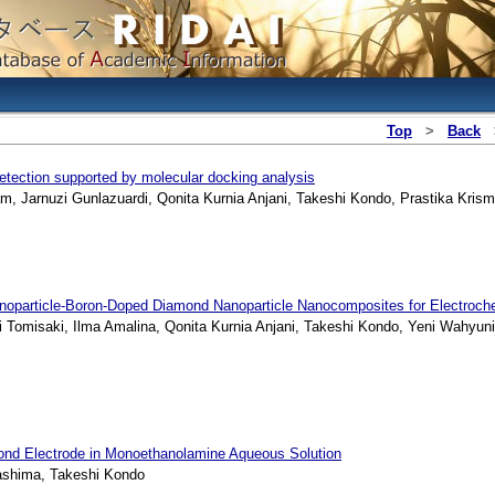
Top
>
Back
detection supported by molecular docking analysis
, Jarnuzi Gunlazuardi, Qonita Kurnia Anjani, Takeshi Kondo, Prastika Krism
anoparticle-Boron-Doped Diamond Nanoparticle Nanocomposites for Electroch
saki, Ilma Amalina, Qonita Kurnia Anjani, Takeshi Kondo, Yeni Wahyuni Har
ond Electrode in Monoethanolamine Aqueous Solution
ashima, Takeshi Kondo