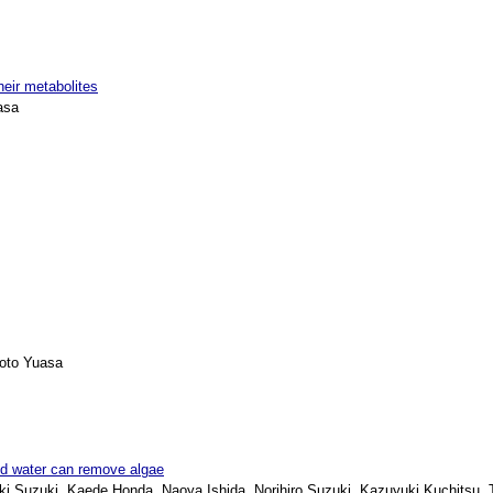
heir metabolites
asa
oto Yuasa
ted water can remove algae
Suzuki, Kaede Honda, Naoya Ishida, Norihiro Suzuki, Kazuyuki Kuchitsu, 