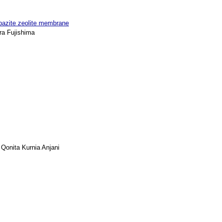
habazite zeolite membrane
ra Fujishima
 Qonita Kurnia Anjani