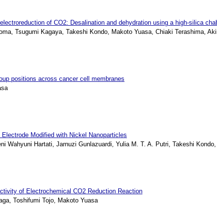
r electroreduction of CO2: Desalination and dehydration using a high-silica c
oma, Tsugumi Kagaya, Takeshi Kondo, Makoto Yuasa, Chiaki Terashima, Aki
 group positions across cancer cell membranes
asa
Electrode Modified with Nickel Nanoparticles
i Wahyuni Hartati, Jarnuzi Gunlazuardi, Yulia M. T. A. Putri, Takeshi Kondo,
tivity of Electrochemical CO2 Reduction Reaction
ga, Toshifumi Tojo, Makoto Yuasa