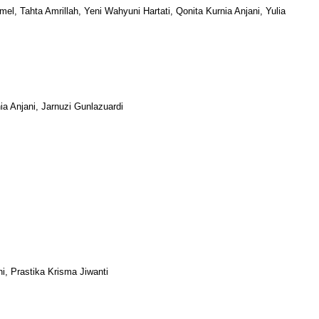
l, Tahta Amrillah, Yeni Wahyuni Hartati, Qonita Kurnia Anjani, Yulia
a Anjani, Jarnuzi Gunlazuardi
i, Prastika Krisma Jiwanti