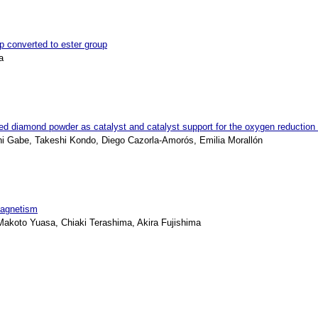
p converted to ester group
a
ped diamond powder as catalyst and catalyst support for the oxygen reduction 
i Gabe, Takeshi Kondo, Diego Cazorla-Amorós, Emilia Morallón
magnetism
Makoto Yuasa, Chiaki Terashima, Akira Fujishima