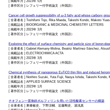
[ 掲載年月 ] 2023年 5月
[ 著作区分 ] レフェリー付学術論文（外国語）
Cancer cell growth suppressibility of ω-3 fatty acid whose carboxy grou
[ 全著者名 ] Toshifumi Tojo, Rika Maeda, Takeshi Kondo, Makoto Yuas
[ 掲載誌名 ] BIOORGANIC & MEDICINAL CHEMISTRY LETTERS
[ 掲載年月 ] 2023年 3月
[ 著作区分 ] レフェリー付学術論文（外国語）
Exploring the effect of surface chemistry and particle size of boron-do
[ 全著者名 ] Gabriel Alemany-Molina, Beatriz Martínez-Sánchez, Atsush
[ 掲載誌名 ] ELECTROCHIMICA ACTA
[ 掲載年月 ] 2023年 3月
[ 著作区分 ] レフェリー付学術論文（外国語）
Chemical synthesis of nanoporous EuTiO3 thin film and induced ferro
[ 全著者名 ] Norihiro Suzuki, Yuta Fujii, Naoya Ishida, Takeshi Kondo, 
[ 掲載誌名 ] APPLIED SURFACE SCIENCE
[ 掲載年月 ] 2023年 1月
[ 著作区分 ] レフェリー付学術論文（外国語）
チオフェン一置換鉄ポルフィリンを用いた活性酸素センサーの構築
[ 全著者名 ] 東條敏史、下野涼輔、近藤剛史、湯浅真