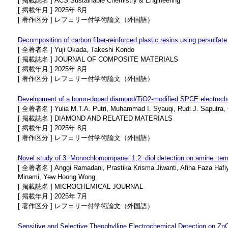
[ 掲載誌名 ] ACS Sustainable Chemistry & Engineering
[ 掲載年月 ] 2025年 8月
[ 著作区分 ] レフェリー付学術論文（外国語）
Decomposition of carbon fiber-reinforced plastic resins using persulfate 
[ 全著者名 ] Yuji Okada, Takeshi Kondo
[ 掲載誌名 ] JOURNAL OF COMPOSITE MATERIALS
[ 掲載年月 ] 2025年 8月
[ 著作区分 ] レフェリー付学術論文（外国語）
Development of a boron-doped diamond/TiO2-modified SPCE electrochem
[ 全著者名 ] Yulia M.T.A. Putri, Muhammad I. Syauqi, Rudi J. Saputra, Gus
[ 掲載誌名 ] DIAMOND AND RELATED MATERIALS
[ 掲載年月 ] 2025年 8月
[ 著作区分 ] レフェリー付学術論文（外国語）
Novel study of 3−Monochloropropane−1,2−diol detection on amine−ter
[ 全著者名 ] Anggi Ramadani, Prastika Krisma Jiwanti, Afina Faza Hafiyy
Minami, Yew Hoong Wong
[ 掲載誌名 ] MICROCHEMICAL JOURNAL
[ 掲載年月 ] 2025年 7月
[ 著作区分 ] レフェリー付学術論文（外国語）
Sensitive and Selective Theophylline Electrochemical Detection on 