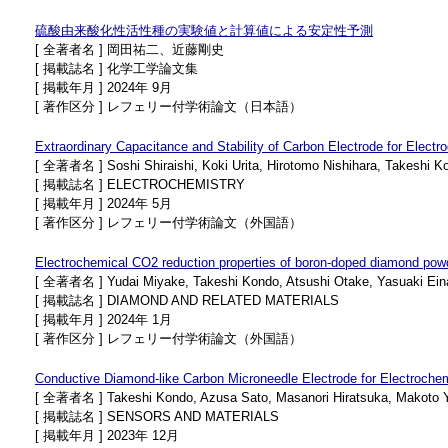
硫酸由来酸化性活性種の実験値と計算値による安定性予測
[ 全著者名 ] 岡田祐二、近藤剛史
[ 掲載誌名 ] 化学工学論文集
[ 掲載年月 ] 2024年 9月
[ 著作区分 ] レフェリー付学術論文（日本語）
Extraordinary Capacitance and Stability of Carbon Electrode for Electr
[ 全著者名 ] Soshi Shiraishi, Koki Urita, Hirotomo Nishihara, Takeshi K
[ 掲載誌名 ] ELECTROCHEMISTRY
[ 掲載年月 ] 2024年 5月
[ 著作区分 ] レフェリー付学術論文（外国語）
Electrochemical CO2 reduction properties of boron-doped diamond pow
[ 全著者名 ] Yudai Miyake, Takeshi Kondo, Atsushi Otake, Yasuaki Eina
[ 掲載誌名 ] DIAMOND AND RELATED MATERIALS
[ 掲載年月 ] 2024年 1月
[ 著作区分 ] レフェリー付学術論文（外国語）
Conductive Diamond-like Carbon Microneedle Electrode for Electroche
[ 全著者名 ] Takeshi Kondo, Azusa Sato, Masanori Hiratsuka, Makoto 
[ 掲載誌名 ] SENSORS AND MATERIALS
[ 掲載年月 ] 2023年 12月