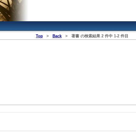
Top
>
Back
>
著書
の検索結果
2
件中
1
‐
2
件目