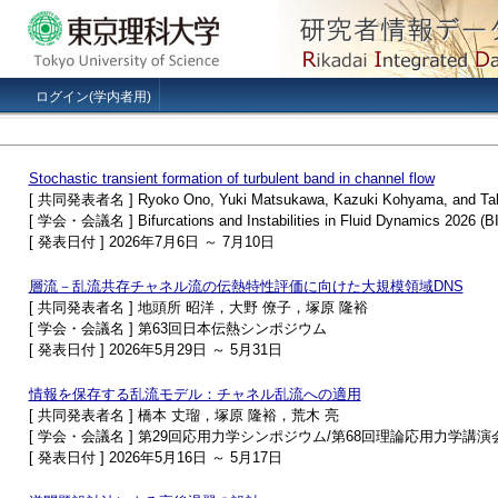
ログイン(学内者用)
Stochastic transient formation of turbulent band in channel flow
[ 共同発表者名 ] Ryoko Ono, Yuki Matsukawa, Kazuki Kohyama, and Tak
[ 学会・会議名 ] Bifurcations and Instabilities in Fluid Dynamics 2026 (B
[ 発表日付 ] 2026年7月6日 ～ 7月10日
層流－乱流共存チャネル流の伝熱特性評価に向けた大規模領域DNS
[ 共同発表者名 ] 地頭所 昭洋，大野 僚子，塚原 隆裕
[ 学会・会議名 ] 第63回日本伝熱シンポジウム
[ 発表日付 ] 2026年5月29日 ～ 5月31日
情報を保存する乱流モデル：チャネル乱流への適用
[ 共同発表者名 ] 橋本 丈瑠，塚原 隆裕，荒木 亮
[ 学会・会議名 ] 第29回応用力学シンポジウム/第68回理論応用力学講演
[ 発表日付 ] 2026年5月16日 ～ 5月17日