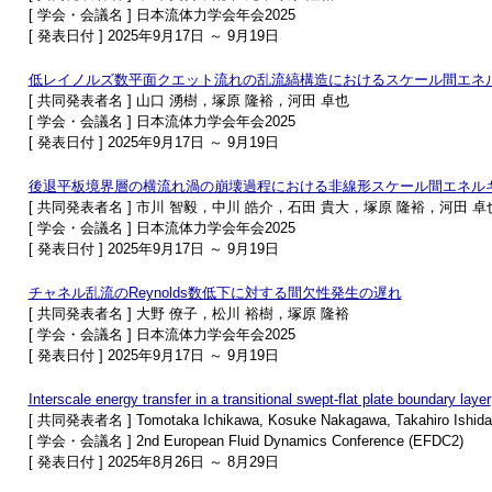
[ 学会・会議名 ] 日本流体力学会年会2025
[ 発表日付 ] 2025年9月17日 ～ 9月19日
低レイノルズ数平面クエット流れの乱流縞構造におけるスケール間エネ
[ 共同発表者名 ] 山口 湧樹，塚原 隆裕，河田 卓也
[ 学会・会議名 ] 日本流体力学会年会2025
[ 発表日付 ] 2025年9月17日 ～ 9月19日
後退平板境界層の横流れ渦の崩壊過程における非線形スケール間エネル
[ 共同発表者名 ] 市川 智毅，中川 皓介，石田 貴大，塚原 隆裕，河田 卓
[ 学会・会議名 ] 日本流体力学会年会2025
[ 発表日付 ] 2025年9月17日 ～ 9月19日
チャネル乱流のReynolds数低下に対する間欠性発生の遅れ
[ 共同発表者名 ] 大野 僚子，松川 裕樹，塚原 隆裕
[ 学会・会議名 ] 日本流体力学会年会2025
[ 発表日付 ] 2025年9月17日 ～ 9月19日
Interscale energy transfer in a transitional swept-flat plate boundary layer
[ 共同発表者名 ] Tomotaka Ichikawa, Kosuke Nakagawa, Takahiro Ishida, 
[ 学会・会議名 ] 2nd European Fluid Dynamics Conference (EFDC2)
[ 発表日付 ] 2025年8月26日 ～ 8月29日