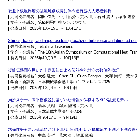
後退平板境界層の乱流斑点成長に伴う進行波の大規模解析
[ 共同発表者名 ] 岡田 侑晟，中川 皓介，荒木 亮，石田 貴大，塚原 隆
[ 学会・会議名 ] 第63回飛行機シンポジウム
[ 発表日付 ] 2025年10月15日 ～ 10月17日
Stripes, bands, and rings: exploring localized turbulence and directed per
[ 共同発表者名 ] Takahiro Tsukahara
[ 学会・会議名 ] The 10th Asian Symposium on Computational Heat Trans
[ 発表日付 ] 2025年10月9日 ～ 10月13日
複雑伝熱面を用いた非定常法による伝熱性能計測の数値的検証
[ 共同発表者名 ] 大谷 駿太，Chen Di，Guan Fengbo，大澤 崇行，
[ 学会・会議名 ] 日本機械学会熱工学コンファレンス2025
[ 発表日付 ] 2025年10月4日 ～ 10月5日
局所スケール間平衡仮説に基づいた情報を保存するSGS乱流モデル
[ 共同発表者名 ] 橋本 丈瑠，塚原 隆裕，荒木 亮
[ 学会・会議名 ] 日本流体力学会年会2025
[ 発表日付 ] 2025年9月17日 ～ 9月19日
粘弾性チャネル乱流における3D U-Netを用いた構成応力予測と予測誤
[ 共同発表者名 ] 中島 英哲，荒木 亮，塚原 隆裕