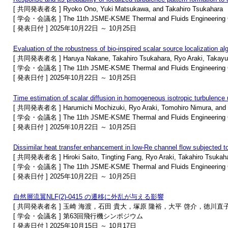
[ 共同発表者名 ] Ryoko Ono, Yuki Matsukawa, and Takahiro Tsukahara
[ 学会・会議名 ] The 11th JSME-KSME Thermal and Fluids Engineering C
[ 発表日付 ] 2025年10月22日 ～ 10月25日
Evaluation of the robustness of bio-inspired scalar source localization 
[ 共同発表者名 ] Haruya Nakane, Takahiro Tsukahara, Ryo Araki, Takayu
[ 学会・会議名 ] The 11th JSME-KSME Thermal and Fluids Engineering C
[ 発表日付 ] 2025年10月22日 ～ 10月25日
Time estimation of scalar diffusion in homogeneous isotropic turbulence 
[ 共同発表者名 ] Harumichi Mochizuki, Ryo Araki, Tomohiro Nimura, and 
[ 学会・会議名 ] The 11th JSME-KSME Thermal and Fluids Engineering C
[ 発表日付 ] 2025年10月22日 ～ 10月25日
Dissimilar heat transfer enhancement in low-Re channel flow subjected to 
[ 共同発表者名 ] Hiroki Saito, Tingting Fang, Ryo Araki, Takahiro Tsuka
[ 学会・会議名 ] The 11th JSME-KSME Thermal and Fluids Engineering C
[ 発表日付 ] 2025年10月22日 ～ 10月25日
自然層流翼NLF(2)-0415 の遷移に外乱が与える影響
[ 共同発表者名 ] 玉崎 海渡，石田 貴大，塚原 隆裕，大平 啓介，徳川直
[ 学会・会議名 ] 第63回飛行機シンポジウム
[ 発表日付 ] 2025年10月15日 ～ 10月17日