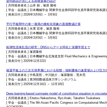
逆問題設計法による高後退翼の設計
[ 共同発表者名 ] 山本 創，塚原 隆裕
[ 学会・会議名 ] 日本機械学会 関東学生会第65回学生員卒業研究発表講
[ 発表日付 ] 2026年3月9日 ～ 3月9日
平行平板間中の単一液滴の微粒化現象の直接数値計算
[ 共同発表者名 ] 永濱 宏幸，塚原 隆裕
[ 学会・会議名 ] 日本機械学会 関東学生会第65回学生員卒業研究発表講
[ 発表日付 ] 2026年3月9日 ～ 3月9日
粘弾性流体乱流の研究：DNSからデータ同化と深層学習まで
[ 共同発表者名 ] 塚原隆裕
[ 学会・会議名 ] 日本機械学会北海道支部 Fluid Mechanics & Engineering 
[ 発表日付 ] 2025年12月22日
後退平板上の三次元境界層における段階・強制遷移の速度場および圧力
[ 共同発表者名 ] 中島英哲，中川皓介，塚原隆裕，荒木亮
[ 学会・会議名 ] 第39回数値流体力学シンポジウム
[ 発表日付 ] 2025年12月16日 ～ 12月18日
Deep learning-based surrogate model of constitutive equation in viscoelast
[ 共同発表者名 ] Eitetsu Nakashima, Ryo Araki, Takahiro Tsukahara
[ 学会・会議名 ] The 9th Asian Pacific Congress on Computational Mechan
ACCM2025)