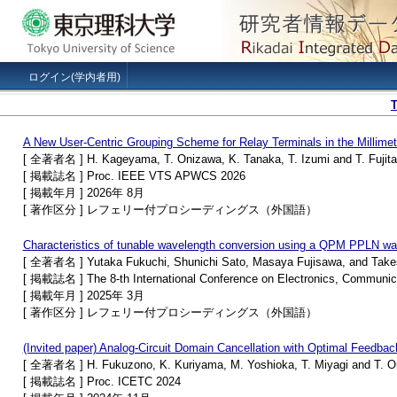
ログイン(学内者用)
A New User-Centric Grouping Scheme for Relay Terminals in the Millim
[ 全著者名 ] H. Kageyama, T. Onizawa, K. Tanaka, T. Izumi and T. Fujita
[ 掲載誌名 ] Proc. IEEE VTS APWCS 2026
[ 掲載年月 ] 2026年 8月
[ 著作区分 ] レフェリー付プロシーディングス（外国語）
Characteristics of tunable wavelength conversion using a QPM PPLN w
[ 全著者名 ] Yutaka Fukuchi, Shunichi Sato, Masaya Fujisawa, and Take
[ 掲載誌名 ] The 8-th International Conference on Electronics, Communica
[ 掲載年月 ] 2025年 3月
[ 著作区分 ] レフェリー付プロシーディングス（外国語）
(Invited paper) Analog-Circuit Domain Cancellation with Optimal Feedba
[ 全著者名 ] H. Fukuzono, K. Kuriyama, M. Yoshioka, T. Miyagi and T. 
[ 掲載誌名 ] Proc. ICETC 2024