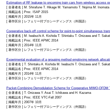
Estimation of RF leakage to oncoming train cars from wireless access poin
[ 全著者名 ] M. Shirafune T. Hikage M. Yamamoto T. Nojima M. Inomata
[ 掲載誌名 ] Proc. ISAP 2015
[ 掲載年月 ] 2015年 11月
[ 著作区分 ] レフェリー付プロシーディングス（外国語）
Cooperative back-off control scheme for point-to-point simultaneous tran
[ 全著者名 ] M. Iwabuchi A. Kishida T. Shintaku T. Onizawa and T. Saka
[ 掲載誌名 ] Proc. IEEE APMC 2014
[ 掲載年月 ] 2014年 11月
[ 著作区分 ] レフェリー付プロシーディングス（外国語）
Experimental evaluation of a grouping method employing network alloca
[ 全著者名 ] T. Shintaku A. Kishida M. Iwabuchi T. Onizawa and T. Saka
[ 掲載誌名 ] Proc. IEEE APMC 2014
[ 掲載年月 ] 2014年 11月
[ 著作区分 ] レフェリー付プロシーディングス（外国語）
Packet-Combining Demodulation Scheme for Cooperative MIMO-OFDM 
[ 全著者名 ] T. Onizawa Y. Asai T. Ichikawa and H. Kazama
[ 掲載誌名 ] Proc. IEEE VTC-Fall 2007
[ 掲載年月 ] 2007年 10月
[ 著作区分 ] レフェリー付プロシーディングス（外国語）