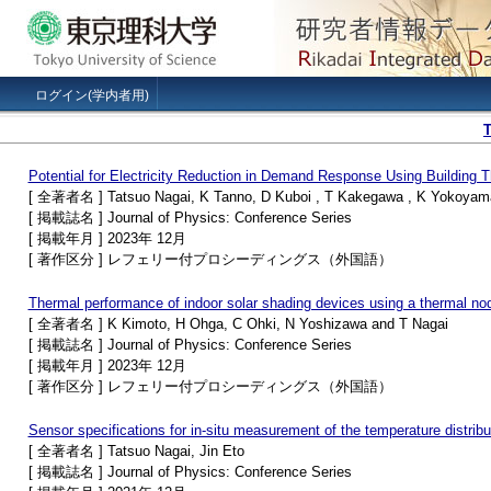
ログイン(学内者用)
Potential for Electricity Reduction in Demand Response Using Building 
[ 全著者名 ] Tatsuo Nagai, K Tanno, D Kuboi , T Kakegawa , K Yokoya
[ 掲載誌名 ] Journal of Physics: Conference Series
[ 掲載年月 ] 2023年 12月
[ 著作区分 ] レフェリー付プロシーディングス（外国語）
Thermal performance of indoor solar shading devices using a thermal nod
[ 全著者名 ] K Kimoto, H Ohga, C Ohki, N Yoshizawa and T Nagai
[ 掲載誌名 ] Journal of Physics: Conference Series
[ 掲載年月 ] 2023年 12月
[ 著作区分 ] レフェリー付プロシーディングス（外国語）
Sensor specifications for in-situ measurement of the temperature distribut
[ 全著者名 ] Tatsuo Nagai, Jin Eto
[ 掲載誌名 ] Journal of Physics: Conference Series