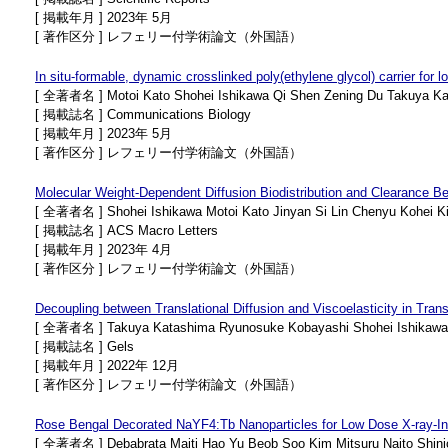
[ 掲載年月 ] 2023年 5月
[ 著作区分 ] レフェリー付学術論文（外国語）
In situ-formable, dynamic crosslinked poly(ethylene glycol) carrier for l
[ 全著者名 ] Motoi Kato Shohei Ishikawa Qi Shen Zening Du Takuya Ka
[ 掲載誌名 ] Communications Biology
[ 掲載年月 ] 2023年 5月
[ 著作区分 ] レフェリー付学術論文（外国語）
Molecular Weight-Dependent Diffusion Biodistribution and Clearance Be
[ 全著者名 ] Shohei Ishikawa Motoi Kato Jinyan Si Lin Chenyu Kohei K
[ 掲載誌名 ] ACS Macro Letters
[ 掲載年月 ] 2023年 4月
[ 著作区分 ] レフェリー付学術論文（外国語）
Decoupling between Translational Diffusion and Viscoelasticity in Tran
[ 全著者名 ] Takuya Katashima Ryunosuke Kobayashi Shohei Ishikawa Mi
[ 掲載誌名 ] Gels
[ 掲載年月 ] 2022年 12月
[ 著作区分 ] レフェリー付学術論文（外国語）
Rose Bengal Decorated NaYF4:Tb Nanoparticles for Low Dose X-ray-I
[ 全著者名 ] Debabrata Maiti Hao Yu Beob Soo Kim Mitsuru Naito Shinic