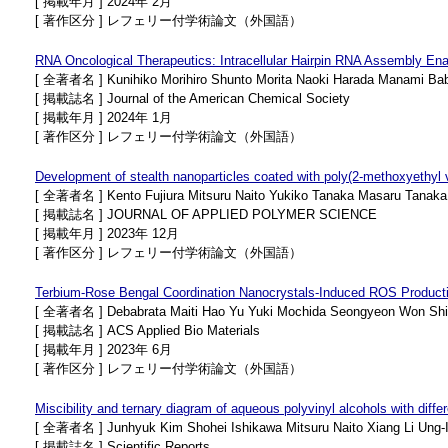
[ 掲載年月 ] 2024年 2月
[ 著作区分 ] レフェリー付学術論文（外国語）
RNA Oncological Therapeutics: Intracellular Hairpin RNA Assembly Ena
[ 全著者名 ] Kunihiko Morihiro Shunto Morita Naoki Harada Manami Bab
[ 掲載誌名 ] Journal of the American Chemical Society
[ 掲載年月 ] 2024年 1月
[ 著作区分 ] レフェリー付学術論文（外国語）
Development of stealth nanoparticles coated with poly(2‐methoxyethyl vi
[ 全著者名 ] Kento Fujiura Mitsuru Naito Yukiko Tanaka Masaru Tanaka Yu
[ 掲載誌名 ] JOURNAL OF APPLIED POLYMER SCIENCE
[ 掲載年月 ] 2023年 12月
[ 著作区分 ] レフェリー付学術論文（外国語）
Terbium-Rose Bengal Coordination Nanocrystals-Induced ROS Producti
[ 全著者名 ] Debabrata Maiti Hao Yu Yuki Mochida Seongyeon Won Shinic
[ 掲載誌名 ] ACS Applied Bio Materials
[ 掲載年月 ] 2023年 6月
[ 著作区分 ] レフェリー付学術論文（外国語）
Miscibility and ternary diagram of aqueous polyvinyl alcohols with diffe
[ 全著者名 ] Junhyuk Kim Shohei Ishikawa Mitsuru Naito Xiang Li Ung-
[ 掲載誌名 ] Scientific Reports