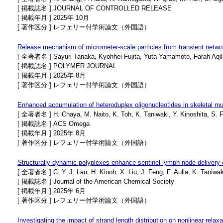
[ 掲載誌名 ] JOURNAL OF CONTROLLED RELEASE
[ 掲載年月 ] 2025年 10月
[ 著作区分 ] レフェリー付学術論文（外国語）
Release mechanism of micrometer-scale particles from transient network
[ 全著者名 ] Sayuri Tanaka, Kyohhei Fujita, Yuta Yamamoto, Farah Aqilah
[ 掲載誌名 ] POLYMER JOURNAL
[ 掲載年月 ] 2025年 8月
[ 著作区分 ] レフェリー付学術論文（外国語）
Enhanced accumulation of heteroduplex oligonucleotides in skeletal mu
[ 全著者名 ] H. Chaya, M. Naito, K. Toh, K. Taniwaki, Y. Kinoshita, S. F
[ 掲載誌名 ] ACS Omega
[ 掲載年月 ] 2025年 8月
[ 著作区分 ] レフェリー付学術論文（外国語）
Structurally dynamic polyplexes enhance sentinel lymph node delivery o
[ 全著者名 ] C. Y. J. Lau, H. Kinoh, X. Liu, J. Feng, F. Aulia, K. Taniwak
[ 掲載誌名 ] Journal of the American Chemical Society
[ 掲載年月 ] 2025年 6月
[ 著作区分 ] レフェリー付学術論文（外国語）
Investigating the impact of strand length distribution on nonlinear relaxa