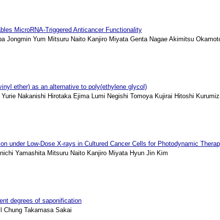
bles MicroRNA-Triggered Anticancer Functionality
a Jongmin Yum Mitsuru Naito Kanjiro Miyata Genta Nagae Akimitsu Okamot
nyl ether) as an alternative to poly(ethylene glycol)
rie Nakanishi Hirotaka Ejima Lumi Negishi Tomoya Kujirai Hitoshi Kurumiza
on under Low-Dose X-rays in Cultured Cancer Cells for Photodynamic Thera
hi Yamashita Mitsuru Naito Kanjiro Miyata Hyun Jin Kim
rent degrees of saponification
Il Chung Takamasa Sakai