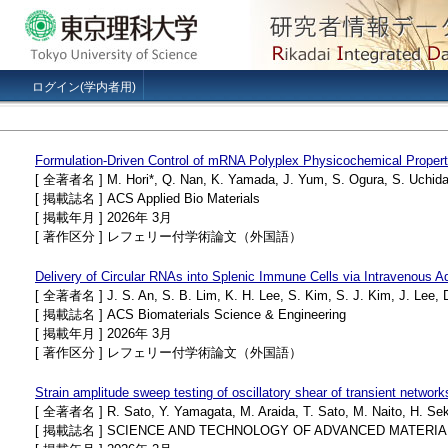
ログイン(学内者用)
Formulation-Driven Control of mRNA Polyplex Physicochemical Propert
[ 全著者名 ] M. Hori*, Q. Nan, K. Yamada, J. Yum, S. Ogura, S. Uchida, 
[ 掲載誌名 ] ACS Applied Bio Materials
[ 掲載年月 ] 2026年 3月
[ 著作区分 ] レフェリー付学術論文（外国語）
Delivery of Circular RNAs into Splenic Immune Cells via Intravenous A
[ 全著者名 ] J. S. An, S. B. Lim, K. H. Lee, S. Kim, S. J. Kim, J. Lee, D
[ 掲載誌名 ] ACS Biomaterials Science & Engineering
[ 掲載年月 ] 2026年 3月
[ 著作区分 ] レフェリー付学術論文（外国語）
Strain amplitude sweep testing of oscillatory shear of transient network
[ 全著者名 ] R. Sato, Y. Yamagata, M. Araida, T. Sato, M. Naito, H. Sek
[ 掲載誌名 ] SCIENCE AND TECHNOLOGY OF ADVANCED MATERIA