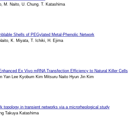
, M. Naito, U. Chung. T. Katashima
emblable Shells of PEGylated Metal-Phenolic Network
ito, K. Miyata, T. Ichiki, H. Ejima
 Enhanced Ex Vivo mRNA Transfection Efficiency to Natural Killer Cells
 Yan Lee Kyobum Kim Mitsuru Naito Hyun Jin Kim
k topology in transient networks via a microrheological study
ung Takuya Katashima