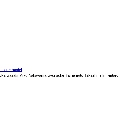
y mouse model
suka Sasaki Miyu Nakayama Syunsuke Yamamoto Takashi Ishii Rintaro