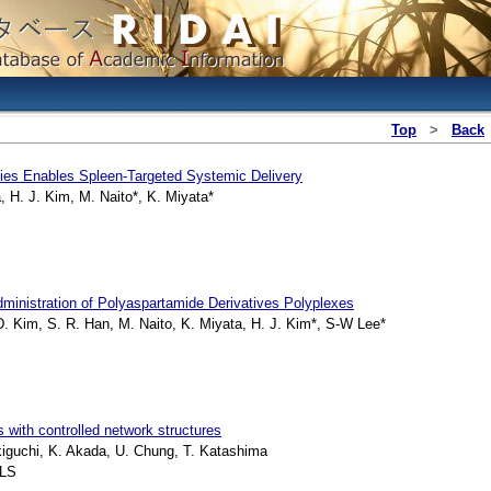
Top
>
Back
ies Enables Spleen-Targeted Systemic Delivery
H. J. Kim, M. Naito*, K. Miyata*
dministration of Polyaspartamide Derivatives Polyplexes
. Kim, S. R. Han, M. Naito, K. Miyata, H. J. Kim*, S-W Lee*
s with controlled network structures
iguchi, K. Akada, U. Chung, T. Katashima
LS