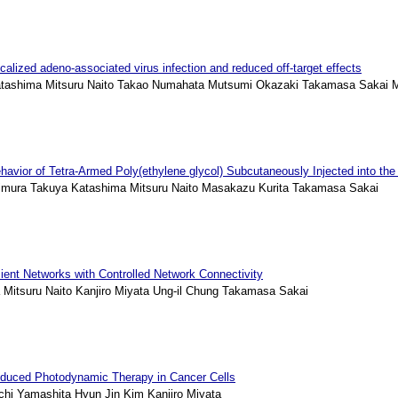
ocalized adeno-associated virus infection and reduced off-target effects
tashima Mitsuru Naito Takao Numahata Mutsumi Okazaki Takamasa Sakai M
havior of Tetra-Armed Poly(ethylene glycol) Subcutaneously Injected into th
imura Takuya Katashima Mitsuru Naito Masakazu Kurita Takamasa Sakai
sient Networks with Controlled Network Connectivity
tsuru Naito Kanjiro Miyata Ung-il Chung Takamasa Sakai
nduced Photodynamic Therapy in Cancer Cells
hi Yamashita Hyun Jin Kim Kanjiro Miyata