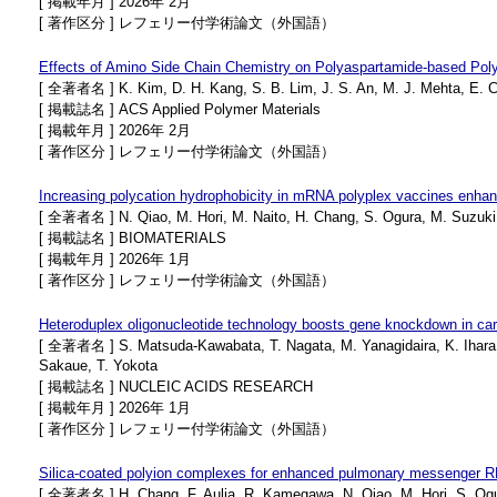
[ 掲載年月 ] 2026年 2月
[ 著作区分 ] レフェリー付学術論文（外国語）
Effects of Amino Side Chain Chemistry on Polyaspartamide-based Pol
[ 全著者名 ] K. Kim, D. H. Kang, S. B. Lim, J. S. An, M. J. Mehta, E. Cho
[ 掲載誌名 ] ACS Applied Polymer Materials
[ 掲載年月 ] 2026年 2月
[ 著作区分 ] レフェリー付学術論文（外国語）
Increasing polycation hydrophobicity in mRNA polyplex vaccines enhanc
[ 全著者名 ] N. Qiao, M. Hori, M. Naito, H. Chang, S. Ogura, M. Suzuki,
[ 掲載誌名 ] BIOMATERIALS
[ 掲載年月 ] 2026年 1月
[ 著作区分 ] レフェリー付学術論文（外国語）
Heteroduplex oligonucleotide technology boosts gene knockdown in car
[ 全著者名 ] S. Matsuda-Kawabata, T. Nagata, M. Yanagidaira, K. Ihara, M
Sakaue, T. Yokota
[ 掲載誌名 ] NUCLEIC ACIDS RESEARCH
[ 掲載年月 ] 2026年 1月
[ 著作区分 ] レフェリー付学術論文（外国語）
Silica-coated polyion complexes for enhanced pulmonary messenger RNA 
[ 全著者名 ] H. Chang, F. Aulia, R. Kamegawa, N. Qiao, M. Hori, S. Ogura