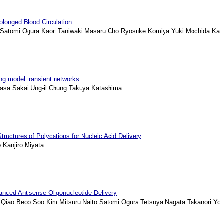
olonged Blood Circulation
Satomi Ogura Kaori Taniwaki Masaru Cho Ryosuke Komiya Yuki Mochida Kan
sing model transient networks
asa Sakai Ung-il Chung Takuya Katashima
ctures of Polycations for Nucleic Acid Delivery
 Kanjiro Miyata
anced Antisense Oligonucleotide Delivery
ao Beob Soo Kim Mitsuru Naito Satomi Ogura Tetsuya Nagata Takanori Yoko