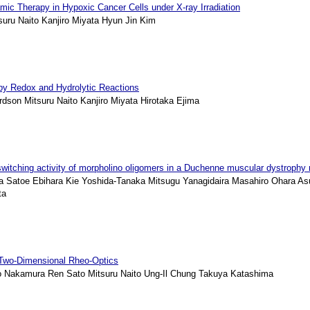
ic Therapy in Hypoxic Cancer Cells under X-ray Irradiation
ru Naito Kanjiro Miyata Hyun Jin Kim
 by Redox and Hydrolytic Reactions
on Mitsuru Naito Kanjiro Miyata Hirotaka Ejima
 switching activity of morpholino oligomers in a Duchenne muscular dystroph
 Satoe Ebihara Kie Yoshida-Tanaka Mitsugu Yanagidaira Masahiro Ohara A
ta
h Two-Dimensional Rheo-Optics
Nakamura Ren Sato Mitsuru Naito Ung-Il Chung Takuya Katashima