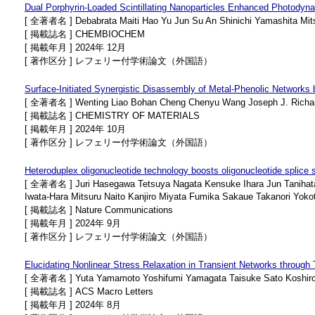
Dual Porphyrin-Loaded Scintillating Nanoparticles Enhanced Photodynam
[ 全著者名 ] Debabrata Maiti Hao Yu Jun Su An Shinichi Yamashita Mitsu
[ 掲載誌名 ] CHEMBIOCHEM
[ 掲載年月 ] 2024年 12月
[ 著作区分 ] レフェリー付学術論文（外国語）
Surface-Initiated Synergistic Disassembly of Metal-Phenolic Networks
[ 全著者名 ] Wenting Liao Bohan Cheng Chenyu Wang Joseph J. Richards
[ 掲載誌名 ] CHEMISTRY OF MATERIALS
[ 掲載年月 ] 2024年 10月
[ 著作区分 ] レフェリー付学術論文（外国語）
Heteroduplex oligonucleotide technology boosts oligonucleotide splice
[ 全著者名 ] Juri Hasegawa Tetsuya Nagata Kensuke Ihara Jun Tanihata
Iwata-Hara Mitsuru Naito Kanjiro Miyata Fumika Sakaue Takanori Yoko
[ 掲載誌名 ] Nature Communications
[ 掲載年月 ] 2024年 9月
[ 著作区分 ] レフェリー付学術論文（外国語）
Elucidating Nonlinear Stress Relaxation in Transient Networks throug
[ 全著者名 ] Yuta Yamamoto Yoshifumi Yamagata Taisuke Sato Koshiro 
[ 掲載誌名 ] ACS Macro Letters
[ 掲載年月 ] 2024年 8月