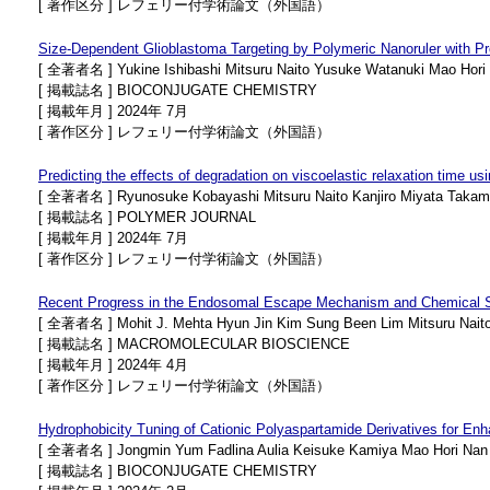
[ 著作区分 ] レフェリー付学術論文（外国語）
Size-Dependent Glioblastoma Targeting by Polymeric Nanoruler with Pr
[ 全著者名 ] Yukine Ishibashi Mitsuru Naito Yusuke Watanuki Mao Hori 
[ 掲載誌名 ] BIOCONJUGATE CHEMISTRY
[ 掲載年月 ] 2024年 7月
[ 著作区分 ] レフェリー付学術論文（外国語）
Predicting the effects of degradation on viscoelastic relaxation time u
[ 全著者名 ] Ryunosuke Kobayashi Mitsuru Naito Kanjiro Miyata Takam
[ 掲載誌名 ] POLYMER JOURNAL
[ 掲載年月 ] 2024年 7月
[ 著作区分 ] レフェリー付学術論文（外国語）
Recent Progress in the Endosomal Escape Mechanism and Chemical Stru
[ 全著者名 ] Mohit J. Mehta Hyun Jin Kim Sung Been Lim Mitsuru Naito
[ 掲載誌名 ] MACROMOLECULAR BIOSCIENCE
[ 掲載年月 ] 2024年 4月
[ 著作区分 ] レフェリー付学術論文（外国語）
Hydrophobicity Tuning of Cationic Polyaspartamide Derivatives for Enh
[ 全著者名 ] Jongmin Yum Fadlina Aulia Keisuke Kamiya Mao Hori Nan Qi
[ 掲載誌名 ] BIOCONJUGATE CHEMISTRY