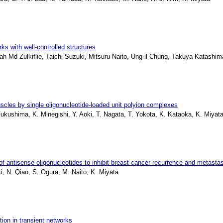
s with well-controlled structures
 Md Zulkiflie, Taichi Suzuki, Mitsuru Naito, Ung-il Chung, Takuya Katashim
scles by single oligonucleotide-loaded unit polyion complexes
ukushima, K. Minegishi, Y. Aoki, T. Nagata, T. Yokota, K. Kataoka, K. Miyat
f antisense oligonucleotides to inhibit breast cancer recurrence and metasta
i, N. Qiao, S. Ogura, M. Naito, K. Miyata
tion in transient networks