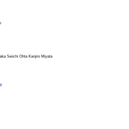
o
ka Seiichi Ohta Kanjiro Miyata
py