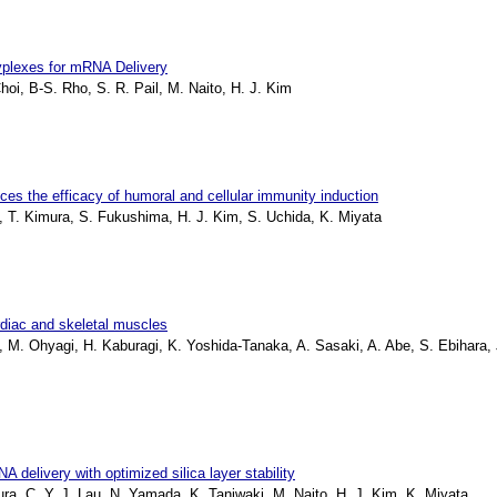
yplexes for mRNA Delivery
i, B-S. Rho, S. R. Pail, M. Naito, H. J. Kim
es the efficacy of humoral and cellular immunity induction
 T. Kimura, S. Fukushima, H. J. Kim, S. Uchida, K. Miyata
diac and skeletal muscles
. Ohyagi, H. Kaburagi, K. Yoshida-Tanaka, A. Sasaki, A. Abe, S. Ebihara, J
delivery with optimized silica layer stability
, C. Y. J. Lau, N. Yamada, K. Taniwaki, M. Naito, H. J. Kim, K. Miyata