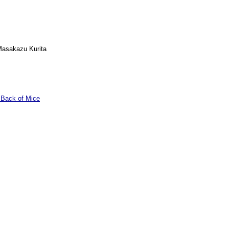
asakazu Kurita
e Back of Mice