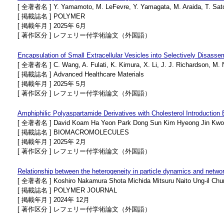
[ 全著者名 ] Y. Yamamoto, M. LeFevre, Y. Yamagata, M. Araida, T. Sato
[ 掲載誌名 ] POLYMER
[ 掲載年月 ] 2025年 6月
[ 著作区分 ] レフェリー付学術論文（外国語）
Encapsulation of Small Extracellular Vesicles into Selectively Disass
[ 全著者名 ] C. Wang, A. Fulati, K. Kimura, X. Li, J. J. Richardson, M. Na
[ 掲載誌名 ] Advanced Healthcare Materials
[ 掲載年月 ] 2025年 5月
[ 著作区分 ] レフェリー付学術論文（外国語）
Amphiphilic Polyaspartamide Derivatives with Cholesterol Introduction
[ 全著者名 ] David Koam Ha Yeon Park Dong Sun Kim Hyeong Jin Kwon
[ 掲載誌名 ] BIOMACROMOLECULES
[ 掲載年月 ] 2025年 2月
[ 著作区分 ] レフェリー付学術論文（外国語）
Relationship between the heterogeneity in particle dynamics and networ
[ 全著者名 ] Koshiro Nakamura Shota Michida Mitsuru Naito Ung-il Ch
[ 掲載誌名 ] POLYMER JOURNAL
[ 掲載年月 ] 2024年 12月
[ 著作区分 ] レフェリー付学術論文（外国語）