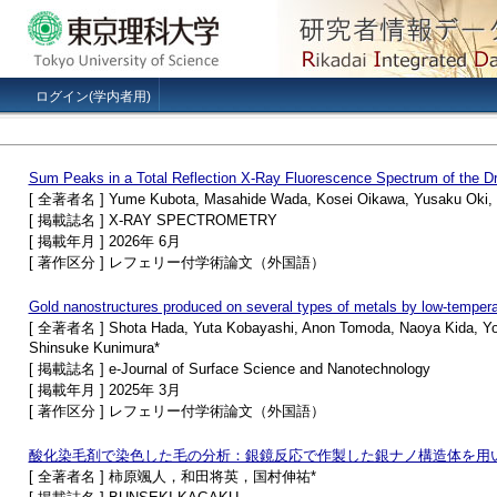
ログイン(学内者用)
Sum Peaks in a Total Reflection X-Ray Fluorescence Spectrum of the Dr
[ 全著者名 ] Yume Kubota, Masahide Wada, Kosei Oikawa, Yusaku Oki, 
[ 掲載誌名 ] X-RAY SPECTROMETRY
[ 掲載年月 ] 2026年 6月
[ 著作区分 ] レフェリー付学術論文（外国語）
Gold nanostructures produced on several types of metals by low-temperatu
[ 全著者名 ] Shota Hada, Yuta Kobayashi, Anon Tomoda, Naoya Kida, Yosh
Shinsuke Kunimura*
[ 掲載誌名 ] e-Journal of Surface Science and Nanotechnology
[ 掲載年月 ] 2025年 3月
[ 著作区分 ] レフェリー付学術論文（外国語）
酸化染毛剤で染色した毛の分析：銀鏡反応で作製した銀ナノ構造体を用
[ 全著者名 ] 柿原颯人，和田将英，国村伸祐*