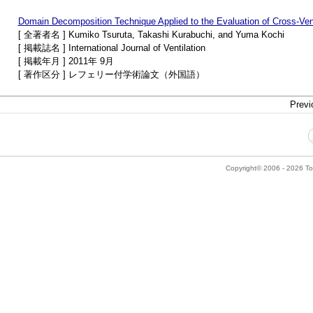
Domain Decomposition Technique Applied to the Evaluation of Cross-Venti
[ 全著者名 ] Kumiko Tsuruta, Takashi Kurabuchi, and Yuma Kochi
[ 掲載誌名 ] International Journal of Ventilation
[ 掲載年月 ] 2011年 9月
[ 著作区分 ] レフェリー付学術論文（外国語）
Previ
Copyright© 2006 - 2026 Tok