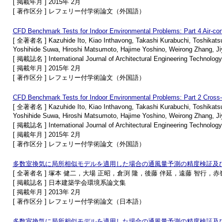
[ 掲載年月 ] 2015年 2月
[ 著作区分 ] レフェリー付学術論文（外国語）
CFD Benchmark Tests for Indoor Environmental Problems: Part 4 Air-condit
[ 全著者名 ] Kazuhide Ito, Kiao Inthavong, Takashi Kurabuchi, Toshikatsu
Yoshihide Suwa, Hiroshi Matsumoto, Hajime Yoshino, Weirong Zhang, J
[ 掲載誌名 ] International Journal of Architectural Engineering Technology
[ 掲載年月 ] 2015年 2月
[ 著作区分 ] レフェリー付学術論文（外国語）
CFD Benchmark Tests for Indoor Environmental Problems: Part 2 Cross-ve
[ 全著者名 ] Kazuhide Ito, Kiao Inthavong, Takashi Kurabuchi, Toshikatsu
Yoshihide Suwa, Hiroshi Matsumoto, Hajime Yoshino, Weirong Zhang, J
[ 掲載誌名 ] International Journal of Architectural Engineering Technology
[ 掲載年月 ] 2015年 2月
[ 著作区分 ] レフェリー付学術論文（外国語）
多数室換気に局所相似モデルを適用した場合の通風量予測の精度検証及
[ 全著者名 ] 塚本 健二，大場 正昭，倉渕 隆，後藤 伴延，遠藤 智行，赤
[ 掲載誌名 ] 日本建築学会環境系論文集
[ 掲載年月 ] 2013年 2月
[ 著作区分 ] レフェリー付学術論文（日本語）
多数室換気に局所相似モデルを適用した場合の通風量予測の精度検証及