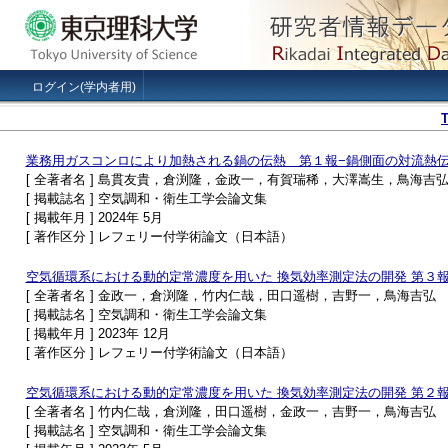
ログイン(学内者用)
業務用ガスコンロにより加熱される鍋の伝熱 第１報−鍋側面の対流熱
[ 全著者名 ] 島貫友貴，倉渕隆，金政一，有賀瑞稀，大澤嵩生，鳥海吉
[ 掲載誌名 ] 空気調和・衛生工学会論文集
[ 掲載年月 ] 2024年 5月
[ 著作区分 ] レフェリー付学術論文（日本語）
空気循環系における動的定常濃度を用いた 換気効率測定法の開発 第３
[ 全著者名 ] 金政一，倉渕隆，竹内仁哉，田口遥樹，吉野一，鳥海吉弘
[ 掲載誌名 ] 空気調和・衛生工学会論文集
[ 掲載年月 ] 2023年 12月
[ 著作区分 ] レフェリー付学術論文（日本語）
空気循環系における動的定常濃度を用いた 換気効率測定法の開発 第２
[ 全著者名 ] 竹内仁哉，倉渕隆，田口遥樹，金政一，吉野一，鳥海吉弘
[ 掲載誌名 ] 空気調和・衛生工学会論文集