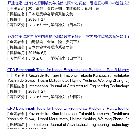
戸建住宅における窓開放の年推移に関する調査 引違窓の開巾の連続測
[ 全著者名 ] 林 基哉，菅原正則，本間義規，倉渕 隆
[ 掲載誌名 ] 日本建築学会環境系論文集
[ 掲載年月 ] 2016年 1月
[ 著作区分 ] レフェリー付学術論文（日本語）
花粉粒子に対する室内濃度予測に関する研究 室内居住環境の花粉によ
[ 全著者名 ] 山野裕美，倉渕 隆，安岡正人
[ 掲載誌名 ] 日本建築学会環境系論文集
[ 掲載年月 ] 2015年 6月
[ 著作区分 ] レフェリー付学術論文（日本語）
CFD Benchmark Tests for Indoor Environmental Problems: Part 3 Numeri
[ 全著者名 ] Kazuhide Ito, Kiao Inthavong, Takashi Kurabuchi, Toshikatsu
Yoshihide Suwa, Hiroshi Matsumoto, Hajime Yoshino, Weirong Zhang, J
[ 掲載誌名 ] International Journal of Architectural Engineering Technology
[ 掲載年月 ] 2015年 2月
[ 著作区分 ] レフェリー付学術論文（外国語）
CFD Benchmark Tests for Indoor Environmental Problems: Part 1 Isothe
[ 全著者名 ] Kazuhide Ito, Kiao Inthavong, Takashi Kurabuchi, Toshikatsu
Yoshihide Suwa, Hiroshi Matsumoto, Hajime Yoshino, Weirong Zhang, J
[ 掲載誌名 ] International Journal of Architectural Engineering Technology