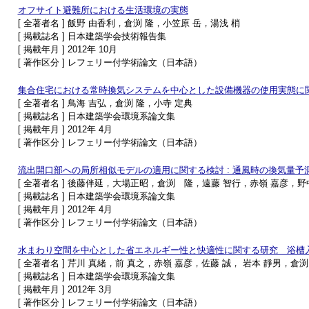
オフサイト避難所における生活環境の実態
[ 全著者名 ] 飯野 由香利，倉渕 隆，小笠原 岳，湯浅 梢
[ 掲載誌名 ] 日本建築学会技術報告集
[ 掲載年月 ] 2012年 10月
[ 著作区分 ] レフェリー付学術論文（日本語）
集合住宅における常時換気システムを中心とした設備機器の使用実態に
[ 全著者名 ] 鳥海 吉弘，倉渕 隆，小寺 定典
[ 掲載誌名 ] 日本建築学会環境系論文集
[ 掲載年月 ] 2012年 4月
[ 著作区分 ] レフェリー付学術論文（日本語）
流出開口部への局所相似モデルの適用に関する検討 : 通風時の換気量予測
[ 全著者名 ] 後藤伴延，大場正昭，倉渕 隆，遠藤 智行，赤嶺 嘉彦，野
[ 掲載誌名 ] 日本建築学会環境系論文集
[ 掲載年月 ] 2012年 4月
[ 著作区分 ] レフェリー付学術論文（日本語）
水まわり空間を中心とした省エネルギー性と快適性に関する研究 浴槽
[ 全著者名 ] 芹川 真緒，前 真之，赤嶺 嘉彦，佐藤 誠， 岩本 靜男，倉渕
[ 掲載誌名 ] 日本建築学会環境系論文集
[ 掲載年月 ] 2012年 3月
[ 著作区分 ] レフェリー付学術論文（日本語）