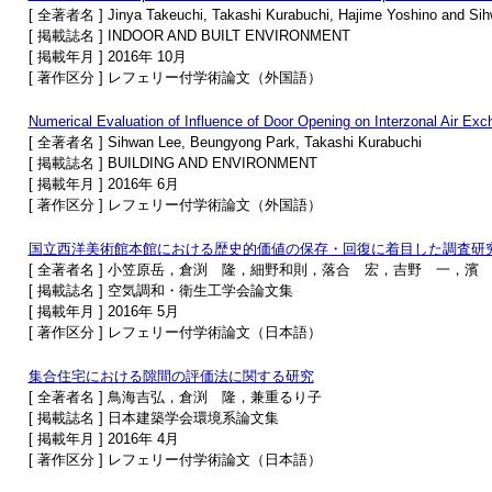
[ 全著者名 ] Jinya Takeuchi, Takashi Kurabuchi, Hajime Yoshino and Si
[ 掲載誌名 ] INDOOR AND BUILT ENVIRONMENT
[ 掲載年月 ] 2016年 10月
[ 著作区分 ] レフェリー付学術論文（外国語）
Numerical Evaluation of Influence of Door Opening on Interzonal Air Ex
[ 全著者名 ] Sihwan Lee, Beungyong Park, Takashi Kurabuchi
[ 掲載誌名 ] BUILDING AND ENVIRONMENT
[ 掲載年月 ] 2016年 6月
[ 著作区分 ] レフェリー付学術論文（外国語）
国立西洋美術館本館における歴史的価値の保存・回復に着目した調査研
[ 全著者名 ] 小笠原岳，倉渕 隆，細野和則，落合 宏，吉野 一，濱
[ 掲載誌名 ] 空気調和・衛生工学会論文集
[ 掲載年月 ] 2016年 5月
[ 著作区分 ] レフェリー付学術論文（日本語）
集合住宅における隙間の評価法に関する研究
[ 全著者名 ] 鳥海吉弘，倉渕 隆，兼重るり子
[ 掲載誌名 ] 日本建築学会環境系論文集
[ 掲載年月 ] 2016年 4月
[ 著作区分 ] レフェリー付学術論文（日本語）