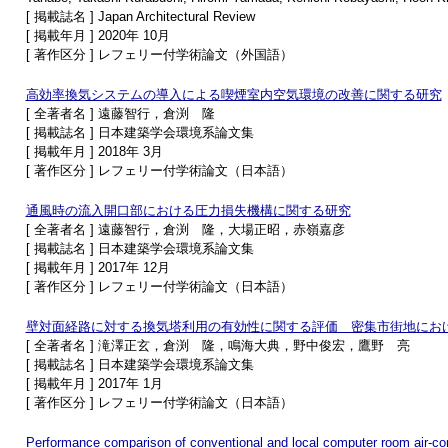
[ 掲載誌名 ] Japan Architectural Review
[ 掲載年月 ] 2020年 10月
[ 著作区分 ] レフェリー付学術論文（外国語）
高効率換気システムの導入による喫煙室内空気環境の改善に関する研究
[ 全著者名 ] 遠藤智行，倉渕 隆
[ 掲載誌名 ] 日本建築学会環境系論文集
[ 掲載年月 ] 2018年 3月
[ 著作区分 ] レフェリー付学術論文（日本語）
通風時の流入開口部における圧力損失機構に関する研究
[ 全著者名 ] 遠藤智行，倉渕 隆，大場正昭，赤嶺嘉彦
[ 掲載誌名 ] 日本建築学会環境系論文集
[ 掲載年月 ] 2017年 12月
[ 著作区分 ] レフェリー付学術論文（日本語）
壁対面経路に対する換気塔利用の有効性に関する評価 密集市街地にお
[ 全著者名 ] 滝澤正玄，倉渕 隆，鳴海大典，野中俊宏，鷹野 亮
[ 掲載誌名 ] 日本建築学会環境系論文集
[ 掲載年月 ] 2017年 1月
[ 著作区分 ] レフェリー付学術論文（日本語）
Performance comparison of conventional and local computer room air-co