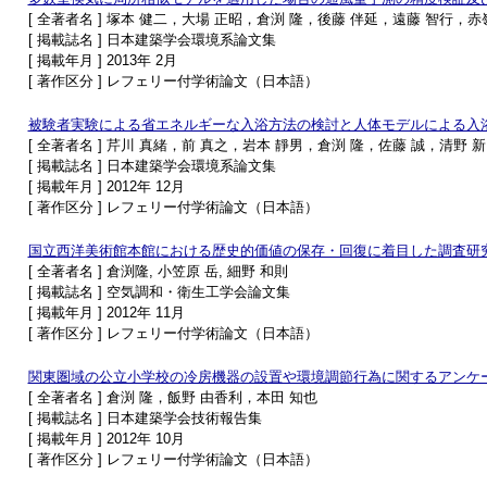
[ 全著者名 ] 塚本 健二，大場 正昭，倉渕 隆，後藤 伴延，遠藤 智行，赤
[ 掲載誌名 ] 日本建築学会環境系論文集
[ 掲載年月 ] 2013年 2月
[ 著作区分 ] レフェリー付学術論文（日本語）
被験者実験による省エネルギーな入浴方法の検討と人体モデルによる入
[ 全著者名 ] 芹川 真緒，前 真之，岩本 靜男，倉渕 隆，佐藤 誠，清野 
[ 掲載誌名 ] 日本建築学会環境系論文集
[ 掲載年月 ] 2012年 12月
[ 著作区分 ] レフェリー付学術論文（日本語）
国立西洋美術館本館における歴史的価値の保存・回復に着目した調査研究
[ 全著者名 ] 倉渕隆, 小笠原 岳, 細野 和則
[ 掲載誌名 ] 空気調和・衛生工学会論文集
[ 掲載年月 ] 2012年 11月
[ 著作区分 ] レフェリー付学術論文（日本語）
関東圏域の公立小学校の冷房機器の設置や環境調節行為に関するアンケ
[ 全著者名 ] 倉渕 隆，飯野 由香利，本田 知也
[ 掲載誌名 ] 日本建築学会技術報告集
[ 掲載年月 ] 2012年 10月
[ 著作区分 ] レフェリー付学術論文（日本語）