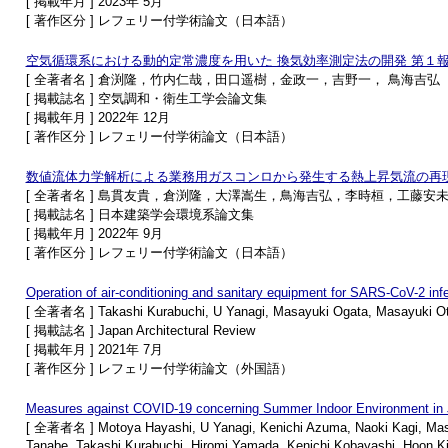
[ 掲載年月 ] 2023年 5月
[ 著作区分 ] レフェリー付学術論文（日本語）
空気循環系における動的定常濃度を用いた 換気効率測定法の開発 第１
[ 全著者名 ] 倉渕隆，竹内仁哉，田口遥樹，金政一，吉野一， 鳥海吉弘
[ 掲載誌名 ] 空気調和・衛生工学会論文集
[ 掲載年月 ] 2022年 12月
[ 著作区分 ] レフェリー付学術論文（日本語）
数値流体力学解析による業務用ガスコンロから発生する熱上昇気流の再
[ 全著者名 ] 島貫友貴，倉渕隆，大澤嵩生，鳥海吉弘，李時桓，工藤安
[ 掲載誌名 ] 日本建築学会環境系論文集
[ 掲載年月 ] 2022年 9月
[ 著作区分 ] レフェリー付学術論文（日本語）
Operation of air-conditioning and sanitary equipment for SARS-CoV-2 infe
[ 全著者名 ] Takashi Kurabuchi, U Yanagi, Masayuki Ogata, Masayuki Ots
[ 掲載誌名 ] Japan Architectural Review
[ 掲載年月 ] 2021年 7月
[ 著作区分 ] レフェリー付学術論文（外国語）
Measures against COVID-19 concerning Summer Indoor Environment in 
[ 全著者名 ] Motoya Hayashi, U Yanagi, Kenichi Azuma, Naoki Kagi, Masay
Tanabe, Takashi Kurabuchi, Hiromi Yamada, Kenichi Kobayashi, Hoon Ki