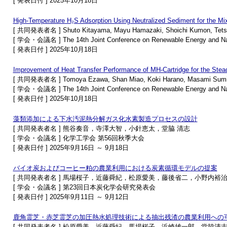
[ 発表日付 ] 2025年10月18日
High-Temperature H₂S Adsorption Using Neutralized Sediment for the Mi
[ 共同発表者名 ] Shuto Kitayama, Mayu Hamazaki, Shoichi Kumon, Tetsu
[ 学会・会議名 ] The 14th Joint Conference on Renewable Energy and N
[ 発表日付 ] 2025年10月18日
Improvement of Heat Transfer Performance of MH-Cartridge for the Stea
[ 共同発表者名 ] Tomoya Ezawa, Shan Miao, Koki Harano, Masami Sumita
[ 学会・会議名 ] The 14th Joint Conference on Renewable Energy and N
[ 発表日付 ] 2025年10月18日
藻類添加による下水汚泥熱分解ガス化水素製造プロセスの設計
[ 共同発表者名 ] 熊谷奏音，寺澤大智，小針恵太，堂脇 清志
[ 学会・会議名 ] 化学工学会 第56回秋季大会
[ 発表日付 ] 2025年9月16日 ～ 9月18日
バイオ炭およびコーヒー粕の農業利用における炭素循環モデルの提案
[ 共同発表者名 ] 馬場桜子，近藤舜紀，松原愛美，藤後省二，小野内裕
[ 学会・会議名 ] 第23回日本炭化学会研究発表会
[ 発表日付 ] 2025年9月11日 ～ 9月12日
鹿角霊芝・赤芝霊芝の加圧熱水処理技術による抽出残渣の農業利用への
[ 共同発表者名 ] 松原愛美，近藤舜紀，馬場桜子，浜崎雄一郎，堂脇清