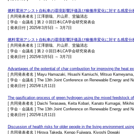
燃料電池アシスト自転車の環境影響評価及び稼働率変化に対する感度分
[ 共同発表者名 ] 江澤朋哉、片山昇、堂脇清志
[ 学会・会議名 ] 第２０回日本LCA学会研究発表会
[ 発表日付 ] 2025年3月5日 ～ 3月7日
燃料電池アシスト自転車の環境影響評価及び稼働率変化に対する感度分
[ 共同発表者名 ] 江澤朋哉、片山昇、堂脇清志
[ 学会・会議名 ] 第２０回日本LCA学会研究発表会
[ 発表日付 ] 2025年3月5日 ～ 3月7日
Advantages of the potential of char combustion for improving the heat ex
[ 共同発表者名 ] Mayu Hamazaki, Hisashi Kamiuchi, Mitsuo Kameyama, 
[ 学会・会議名 ] The 13th Joint Conference on Renewable Energy and Na
[ 発表日付 ] 2025年1月11日
The gasification process of green hydrogen using the mixed feedstock o
[ 共同発表者名 ] Daichi Terasawa, Keita Kobari, Kanato Kumagai, Mikihid
[ 学会・会議名 ] The 13th Joint Conference on Renewable Energy and Na
[ 発表日付 ] 2025年1月11日
Discussion of health risks for older people in the living environment using
[ 共同発表者名 ] Hiroya Takeda, Kengo Fujiwara, Kiyoshi Dowaki