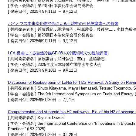
[ 学会・会議名 ] 第23回日本炭化学会研究発表会
[ 発表日付 ] 2025年9月11日 ～ 9月12日
バイオマス由来炭化物混合による土壌中の可給態窒素への影響
[ 共同発表者名 ] 近藤舜紀，馬場桜子，松原愛美，藤後省二，小野内裕
[ 学会・会議名 ] 第23回日本炭化学会研究発表会
[ 発表日付 ] 2025年9月11日 ～ 9月12日
LCA 視点による自然冷媒GF-08 の冷蔵領域での性能評価
[ 共同発表者名 ] 藤原謙吾，武田弘也，苗山，堂脇清志
[ 学会・会議名 ] 2025年度日本冷凍空調学会年次大会
[ 発表日付 ] 2025年9月10日 ～ 9月12日
Discussion of Reabsorption of LaNi5 for H2S Removal: A Study on Rever
[ 共同発表者名 ] Shuto Kitayama, Mayu Hamazaki, Tetsuro Tokumoto, Sh
[ 学会・会議名 ] The 9th International Symposium on Fuels and Energy (
[ 発表日付 ] 2025年6月30日 ～ 7月1日
Comprehensive and strategic bio-H2 pathways -Ex. of bio-H2 of sewage s
[ 共同発表者名 ] Kiyoshi Dowaki
[ 学会・会議名 ] the International Conference on “Innovations in Biotechn
Practices” (IB3-2025)
[ 発表日付 ] 2025年3月28日 ～ 3月28日