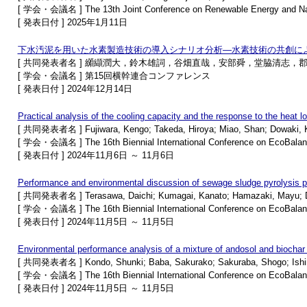
[ 学会・会議名 ] The 13th Joint Conference on Renewable Energy and Na
[ 発表日付 ] 2025年1月11日
下⽔汚泥を⽤いた水素製造技術の導⼊シナリオ分析―⽔素技術の共創に
[ 共同発表者名 ] 纐纈潤⼤，鈴⽊雄詞，⾕畑直哉，安部舜，堂脇清志，
[ 学会・会議名 ] 第15回横幹連合コンファレンス
[ 発表日付 ] 2024年12月14日
Practical analysis of the cooling capacity and the response to the heat l
[ 共同発表者名 ] Fujiwara, Kengo; Takeda, Hiroya; Miao, Shan; Dowaki, K
[ 学会・会議名 ] The 16th Biennial International Conference on EcoBala
[ 発表日付 ] 2024年11月6日 ～ 11月6日
Performance and environmental discussion of sewage sludge pyrolysis p
[ 共同発表者名 ] Terasawa, Daichi; Kumagai, Kanato; Hamazaki, Mayu; D
[ 学会・会議名 ] The 16th Biennial International Conference on EcoBala
[ 発表日付 ] 2024年11月5日 ～ 11月5日
Environmental performance analysis of a mixture of andosol and biochar f
[ 共同発表者名 ] Kondo, Shunki; Baba, Sakurako; Sakuraba, Shogo; Ishimaru
[ 学会・会議名 ] The 16th Biennial International Conference on EcoBala
[ 発表日付 ] 2024年11月5日 ～ 11月5日