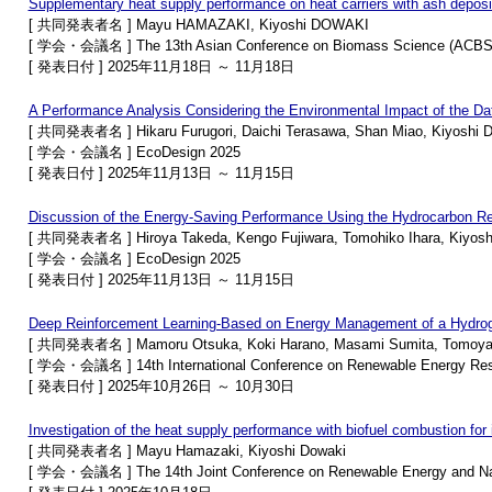
Supplementary heat supply performance on heat carriers with ash deposi
[ 共同発表者名 ] Mayu HAMAZAKI, Kiyoshi DOWAKI
[ 学会・会議名 ] The 13th Asian Conference on Biomass Science (ACBS
[ 発表日付 ] 2025年11月18日 ～ 11月18日
A Performance Analysis Considering the Environmental Impact of the 
[ 共同発表者名 ] Hikaru Furugori, Daichi Terasawa, Shan Miao, Kiyoshi 
[ 学会・会議名 ] EcoDesign 2025
[ 発表日付 ] 2025年11月13日 ～ 11月15日
Discussion of the Energy-Saving Performance Using the Hydrocarbon Refr
[ 共同発表者名 ] Hiroya Takeda, Kengo Fujiwara, Tomohiko Ihara, Kiyosh
[ 学会・会議名 ] EcoDesign 2025
[ 発表日付 ] 2025年11月13日 ～ 11月15日
Deep Reinforcement Learning-Based on Energy Management of a Hydrog
[ 共同発表者名 ] Mamoru Otsuka, Koki Harano, Masami Sumita, Tomoya 
[ 学会・会議名 ] 14th International Conference on Renewable Energy Rese
[ 発表日付 ] 2025年10月26日 ～ 10月30日
Investigation of the heat supply performance with biofuel combustion fo
[ 共同発表者名 ] Mayu Hamazaki, Kiyoshi Dowaki
[ 学会・会議名 ] The 14th Joint Conference on Renewable Energy and N