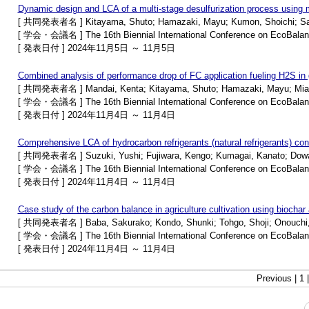
Dynamic design and LCA of a multi-stage desulfurization process using 
[ 共同発表者名 ] Kitayama, Shuto; Hamazaki, Mayu; Kumon, Shoichi; Sato
[ 学会・会議名 ] The 16th Biennial International Conference on EcoBala
[ 発表日付 ] 2024年11月5日 ～ 11月5日
Combined analysis of performance drop of FC application fueling H2S in
[ 共同発表者名 ] Mandai, Kenta; Kitayama, Shuto; Hamazaki, Mayu; Miao
[ 学会・会議名 ] The 16th Biennial International Conference on EcoBala
[ 発表日付 ] 2024年11月4日 ～ 11月4日
Comprehensive LCA of hydrocarbon refrigerants (natural refrigerants) c
[ 共同発表者名 ] Suzuki, Yushi; Fujiwara, Kengo; Kumagai, Kanato; Dowa
[ 学会・会議名 ] The 16th Biennial International Conference on EcoBala
[ 発表日付 ] 2024年11月4日 ～ 11月4日
Case study of the carbon balance in agriculture cultivation using biochar
[ 共同発表者名 ] Baba, Sakurako; Kondo, Shunki; Tohgo, Shoji; Onouchi, Y
[ 学会・会議名 ] The 16th Biennial International Conference on EcoBala
[ 発表日付 ] 2024年11月4日 ～ 11月4日
Previous | 1 