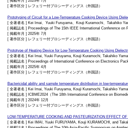
[ 掲載年月 ] 2025年 7月
[ 著作区分 ] レフェリー付プロシーディングス（外国語）
Prototyping of Circuit for a Low-Temperature Cooking Device Using Diel
[ 全著者名 ] Kei Imai、Yuuki Furuyama、Kouji Kuramochi、Takahiko Y
[ 掲載誌名 ] Proceedings of The 15th IEEE International Conference on P
[ 掲載年月 ] 2025年 7月
[ 著作区分 ] レフェリー付プロシーディングス（外国語）
Prototype of Heating Device for Low-Temperature Cooking Using Dielectr
[ 全著者名 ] Kei Imai, Yuuki Furuyama, Kouji Kuramochi, Takahiko Yam
[ 掲載誌名 ] Proceedings of International Conference on Electronics Pac
[ 掲載年月 ] 2025年 4月
[ 著作区分 ] レフェリー付プロシーディングス（外国語）
Bactericidal ability and sample temperature distribution in low-temperatur
[ 全著者名 ] Kei Imai, Yuuki Furuyama, Kouji Kuramochi, Takahiko Yam
[ 掲載誌名 ] ICBME2024（The 18th International Conference on Biomedi
[ 掲載年月 ] 2024年 12月
[ 著作区分 ] レフェリー付プロシーディングス（外国語）
LOW-TEMPERATURE COOKING AND PASTEURIZATION EFFECT OF D
[ 全著者名 ] Kei IMAI, Yuuki FURUYAMA, Kouji KURAMOCHI, and Ta
[ 掲載誌名 ] Proceedings of The 10th Asia-Pacific Symposium on Applie