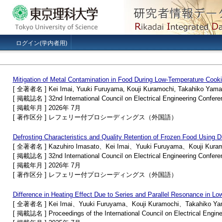
ログイン(学内者用)
Mitigation of Metal Contamination in Food During Low-Temperature Cookin
[ 全著者名 ] Kei Imai, Yuuki Furuyama, Kouji Kuramochi, Takahiko Yam
[ 掲載誌名 ] 32nd International Council on Electrical Engineering Confer
[ 掲載年月 ] 2026年 7月
[ 著作区分 ] レフェリー付プロシーディングス（外国語）
Defrosting Characteristics and Quality Retention of Frozen Food Using Di
[ 全著者名 ] Kazuhiro Imasato、Kei Imai、Yuuki Furuyama、Kouji Kura
[ 掲載誌名 ] 32nd International Council on Electrical Engineering Confer
[ 掲載年月 ] 2026年 7月
[ 著作区分 ] レフェリー付プロシーディングス（外国語）
Difference in Heating Effect Due to Series and Parallel Resonance in Lo
[ 全著者名 ] Kei Imai、Yuuki Furuyama、Kouji Kuramochi、Takahiko Y
[ 掲載誌名 ] Proceedings of the International Council on Electrical Engin