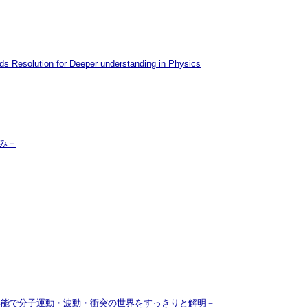
ds Resolution for Deeper understanding in Physics
み－
－ミリ秒分解能で分子運動・波動・衝突の世界をすっきりと解明－