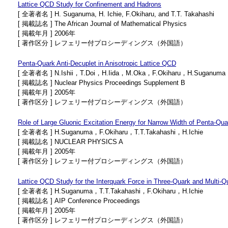
Lattice QCD Study for Confinement and Hadrons
[ 全著者名 ] H. Suganuma, H. Ichie, F.Okiharu, and T.T. Takahashi
[ 掲載誌名 ] The African Journal of Mathematical Physics
[ 掲載年月 ] 2006年
[ 著作区分 ] レフェリー付プロシーディングス（外国語）
Penta-Quark Anti-Decuplet in Anisotropic Lattice QCD
[ 全著者名 ] N.Ishii，T.Doi，H.Iida，M.Oka，F.Okiharu，H.Suganuma
[ 掲載誌名 ] Nuclear Physics Proceedings Supplement B
[ 掲載年月 ] 2005年
[ 著作区分 ] レフェリー付プロシーディングス（外国語）
Role of Large Gluonic Excitation Energy for Narrow Width of Penta-Qu
[ 全著者名 ] H.Suganuma，F.Okiharu，T.T.Takahashi，H.Ichie
[ 掲載誌名 ] NUCLEAR PHYSICS A
[ 掲載年月 ] 2005年
[ 著作区分 ] レフェリー付プロシーディングス（外国語）
Lattice QCD Study for the Interquark Force in Three-Quark and Multi-
[ 全著者名 ] H.Suganuma，T.T.Takahashi，F.Okiharu，H.Ichie
[ 掲載誌名 ] AIP Conference Proceedings
[ 掲載年月 ] 2005年
[ 著作区分 ] レフェリー付プロシーディングス（外国語）