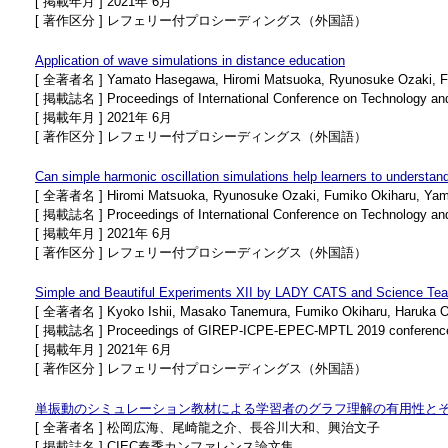
[ 掲載年月 ] 2021年 6月
[ 著作区分 ] レフェリー付プロシーディングス（外国語）
Application of wave simulations in distance education
[ 全著者名 ] Yamato Hasegawa, Hiromi Matsuoka, Ryunosuke Ozaki, F
[ 掲載誌名 ] Proceedings of International Conference on Technology an
[ 掲載年月 ] 2021年 6月
[ 著作区分 ] レフェリー付プロシーディングス（外国語）
Can simple harmonic oscillation simulations help learners to understan
[ 全著者名 ] Hiromi Matsuoka, Ryunosuke Ozaki, Fumiko Okiharu, Ya
[ 掲載誌名 ] Proceedings of International Conference on Technology an
[ 掲載年月 ] 2021年 6月
[ 著作区分 ] レフェリー付プロシーディングス（外国語）
Simple and Beautiful Experiments XII by LADY CATS and Science T
[ 全著者名 ] Kyoko Ishii, Masako Tanemura, Fumiko Okiharu, Haruka On
[ 掲載誌名 ] Proceedings of GIREP-ICPE-EPEC-MPTL 2019 conference, J
[ 掲載年月 ] 2021年 6月
[ 著作区分 ] レフェリー付プロシーディングス（外国語）
単振動のシミュレーション教材による学習者のグラフ理解の有用性と
[ 全著者名 ] 松岡広海、尾崎龍之介、長谷川大和、興治文子
[ 掲載誌名 ] CIEC春季カンファレンス論文集