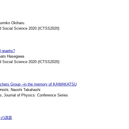
umiko Okiharu
d Social Science 2020 (ICTSS2020)
d graphs?
mato Hasegawa
d Social Science 2020 (ICTSS2020)
eachers Group –in the memory of KAWAKATSU
ishi, Naoshi Takahashi
ournal of Physics: Conference Series
その課題