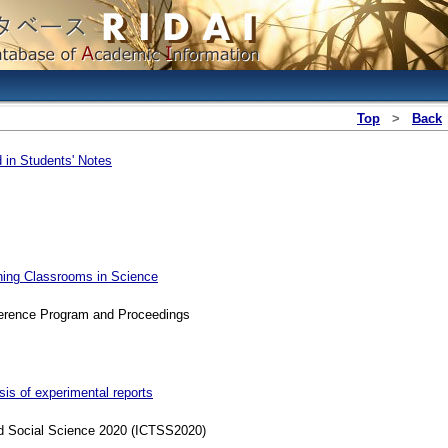
Top
>
Back
 in Students' Notes
rning Classrooms in Science
ference Program and Proceedings
ysis of experimental reports
d Social Science 2020 (ICTSS2020)