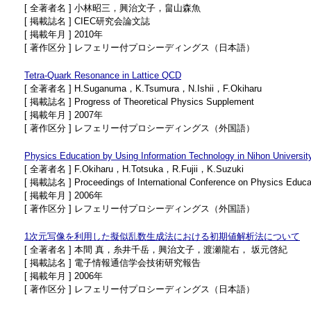
[ 全著者名 ] 小林昭三，興治文子，畠山森魚
[ 掲載誌名 ] CIEC研究会論文誌
[ 掲載年月 ] 2010年
[ 著作区分 ] レフェリー付プロシーディングス（日本語）
Tetra-Quark Resonance in Lattice QCD
[ 全著者名 ] H.Suganuma，K.Tsumura，N.Ishii，F.Okiharu
[ 掲載誌名 ] Progress of Theoretical Physics Supplement
[ 掲載年月 ] 2007年
[ 著作区分 ] レフェリー付プロシーディングス（外国語）
Physics Education by Using Information Technology in Nihon Universit
[ 全著者名 ] F.Okiharu，H.Totsuka，R.Fujii，K.Suzuki
[ 掲載誌名 ] Proceedings of International Conference on Physics Educa
[ 掲載年月 ] 2006年
[ 著作区分 ] レフェリー付プロシーディングス（外国語）
1次元写像を利用した擬似乱数生成法における初期値解析法について
[ 全著者名 ] 本間 真，糸井千岳，興治文子，渡瀬龍右， 坂元啓紀
[ 掲載誌名 ] 電子情報通信学会技術研究報告
[ 掲載年月 ] 2006年
[ 著作区分 ] レフェリー付プロシーディングス（日本語）