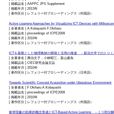
[ 掲載誌名 ] AAPPC JPS Supplement
[ 掲載年月 ] 2013年
[ 著作区分 ] レフェリー付プロシーディングス（外国語）
Active Learning Approaches by Visualizing ICT Devices with Millisecon
[ 全著者名 ] A.Kobayashi F.Okiharu
[ 掲載誌名 ] proceedings of ICPE2009
[ 掲載年月 ] 2010年
[ 著作区分 ] レフェリー付プロシーディングス（外国語）
ICTを基盤とした物理教材の開発と活用の推進 －新潟大学でのとりく
[ 全著者名 ] 興治文子，小林昭三，畠山森魚
[ 掲載誌名 ] CIEC研究会論文誌
[ 掲載年月 ] 2010年
[ 著作区分 ] レフェリー付プロシーディングス（日本語）
Towards Scientific Concept Acquisition under Ubiquitous Environment
[ 全著者名 ] F.Okiharu A.Kobayashi
[ 掲載誌名 ] proceedings of ICPE2009
[ 掲載年月 ] 2010年
[ 著作区分 ] レフェリー付プロシーディングス（外国語）
衝突現象の効果的概念形成とICT-Based Active Learning 