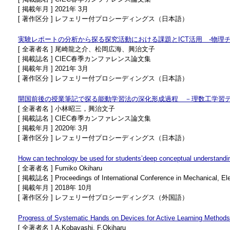
[ 掲載年月 ] 2021年 3月
[ 著作区分 ] レフェリー付プロシーディングス（日本語）
実験レポートの分析から探る探究活動における課題とICT活用 ‐物理チャ
[ 全著者名 ] 尾崎龍之介、松岡広海、興治文子
[ 掲載誌名 ] CIEC春季カンファレンス論文集
[ 掲載年月 ] 2021年 3月
[ 著作区分 ] レフェリー付プロシーディングス（日本語）
開国前後の授業筆記で探る能動学習法の深化形成過程 －理数工学習デー
[ 全著者名 ] 小林昭三，興治文子
[ 掲載誌名 ] CIEC春季カンファレンス論文集
[ 掲載年月 ] 2020年 3月
[ 著作区分 ] レフェリー付プロシーディングス（日本語）
How can technology be used for students’deep conceptual understandi
[ 全著者名 ] Fumiko Okiharu
[ 掲載誌名 ] Proceedings of International Conference in Mechanical, Elec
[ 掲載年月 ] 2018年 10月
[ 著作区分 ] レフェリー付プロシーディングス（外国語）
Progress of Systematic Hands on Devices for Active Learning Methods 
[ 全著者名 ] A.Kobayashi, F.Okiharu