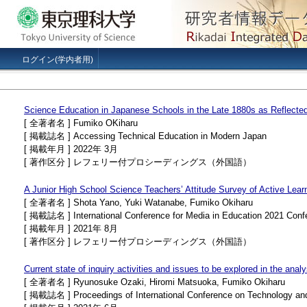
ログイン(学内者用)
Science Education in Japanese Schools in the Late 1880s as Reflected
[ 全著者名 ] Fumiko OKiharu
[ 掲載誌名 ] Accessing Technical Education in Modern Japan
[ 掲載年月 ] 2022年 3月
[ 著作区分 ] レフェリー付プロシーディングス（外国語）
A Junior High School Science Teachers’ Attitude Survey of Active Lea
[ 全著者名 ] Shota Yano, Yuki Watanabe, Fumiko Okiharu
[ 掲載誌名 ] International Conference for Media in Education 2021 Con
[ 掲載年月 ] 2021年 8月
[ 著作区分 ] レフェリー付プロシーディングス（外国語）
Current state of inquiry activities and issues to be explored in the anal
[ 全著者名 ] Ryunosuke Ozaki, Hiromi Matsuoka, Fumiko Okiharu
[ 掲載誌名 ] Proceedings of International Conference on Technology an