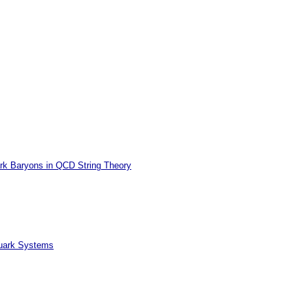
ark Baryons in QCD String Theory
Quark Systems