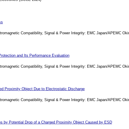
ss
tromagnetic Compatibility, Signal & Power Integrity: EMC Japan/APEMC Ok
Protection and Its Performance Evaluation
tromagnetic Compatibility, Signal & Power Integrity: EMC Japan/APEMC Ok
ed Proximity Object Due to Electrostatic Discharge
tromagnetic Compatibility, Signal & Power Integrity: EMC Japan/APEMC Ok
ces by Potential Drop of a Charged Proximity Object Caused by ESD