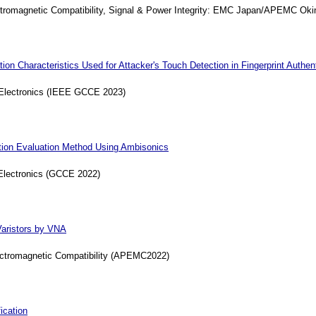
tromagnetic Compatibility, Signal & Power Integrity: EMC Japan/APEMC Ok
n Characteristics Used for Attacker's Touch Detection in Fingerprint Authent
Electronics (IEEE GCCE 2023)
tion Evaluation Method Using Ambisonics
Electronics (GCCE 2022)
Varistors by VNA
ectromagnetic Compatibility (APEMC2022)
ication