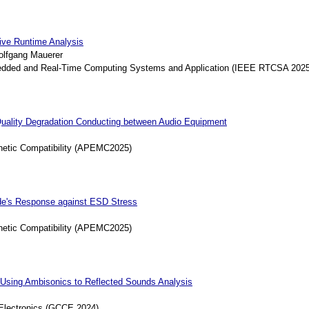
ive Runtime Analysis
olfgang Mauerer
edded and Real-Time Computing Systems and Application (IEEE RTCSA 2025
Quality Degradation Conducting between Audio Equipment
netic Compatibility (APEMC2025)
ode's Response against ESD Stress
netic Compatibility (APEMC2025)
 Using Ambisonics to Reflected Sounds Analysis
Electronics (GCCE 2024)