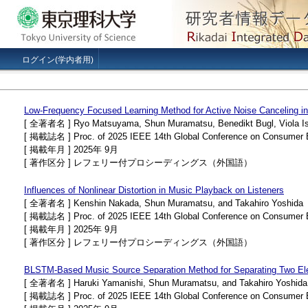
ログイン(学内者用)
Low-Frequency Focused Learning Method for Active Noise Canceling 
[ 全著者名 ] Ryo Matsuyama, Shun Muramatsu, Benedikt Bugl, Viola Isab
[ 掲載誌名 ] Proc. of 2025 IEEE 14th Global Conference on Consumer 
[ 掲載年月 ] 2025年 9月
[ 著作区分 ] レフェリー付プロシーディングス（外国語）
Influences of Nonlinear Distortion in Music Playback on Listeners
[ 全著者名 ] Kenshin Nakada, Shun Muramatsu, and Takahiro Yoshida
[ 掲載誌名 ] Proc. of 2025 IEEE 14th Global Conference on Consumer 
[ 掲載年月 ] 2025年 9月
[ 著作区分 ] レフェリー付プロシーディングス（外国語）
BLSTM-Based Music Source Separation Method for Separating Two Elec
[ 全著者名 ] Haruki Yamanishi, Shun Muramatsu, and Takahiro Yoshida
[ 掲載誌名 ] Proc. of 2025 IEEE 14th Global Conference on Consumer 