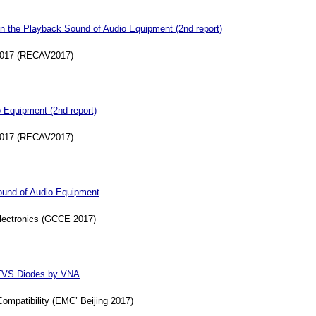
on the Playback Sound of Audio Equipment (2nd report)
 2017 (RECAV2017)
 Equipment (2nd report)
 2017 (RECAV2017)
ound of Audio Equipment
lectronics (GCCE 2017)
f TVS Diodes by VNA
mpatibility (EMC’ Beijing 2017)