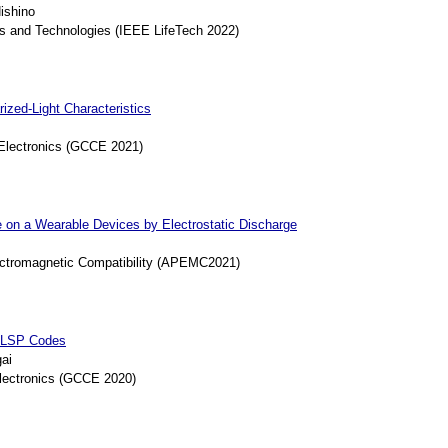
ishino
s and Technologies (IEEE LifeTech 2022)
ized-Light Characteristics
Electronics (GCCE 2021)
 on a Wearable Devices by Electrostatic Discharge
ectromagnetic Compatibility (APEMC2021)
g LSP Codes
ai
lectronics (GCCE 2020)