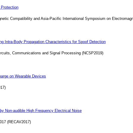
 Protection
netic Compatibility and Asia-Pacific International Symposium on Electroma
ng Intra-Body Propagation Characteristics for Spoof Detection
ircuits, Communications and Signal Processing (NCSP2019)
scharge on Wearable Devices
17)
y Non-audible High Frequency Electrical Noise
 2017 (RECAV2017)