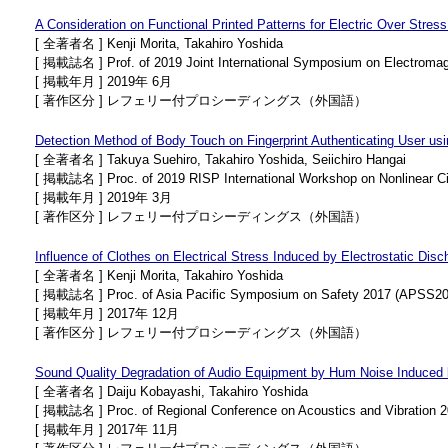
A Consideration on Functional Printed Patterns for Electric Over Stress
[ 全著者名 ] Kenji Morita, Takahiro Yoshida
[ 掲載誌名 ] Prof. of 2019 Joint International Symposium on Electromag
[ 掲載年月 ] 2019年 6月
[ 著作区分 ] レフェリー付プロシーディングス（外国語）
Detection Method of Body Touch on Fingerprint Authenticating User usi
[ 全著者名 ] Takuya Suehiro, Takahiro Yoshida, Seiichiro Hangai
[ 掲載誌名 ] Proc. of 2019 RISP International Workshop on Nonlinear C
[ 掲載年月 ] 2019年 3月
[ 著作区分 ] レフェリー付プロシーディングス（外国語）
Influence of Clothes on Electrical Stress Induced by Electrostatic Di
[ 全著者名 ] Kenji Morita, Takahiro Yoshida
[ 掲載誌名 ] Proc. of Asia Pacific Symposium on Safety 2017 (APSS20
[ 掲載年月 ] 2017年 12月
[ 著作区分 ] レフェリー付プロシーディングス（外国語）
Sound Quality Degradation of Audio Equipment by Hum Noise Induced b
[ 全著者名 ] Daiju Kobayashi, Takahiro Yoshida
[ 掲載誌名 ] Proc. of Regional Conference on Acoustics and Vibration
[ 掲載年月 ] 2017年 11月