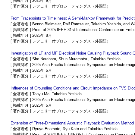
[ 掲載年月 ] 2025年 9月
[ 著作区分 ] レフェリー付プロシーディングス（外国語）
From Tracepoints to Timeliness: A Semi-Markov Framework for Predict
[ 全著者名 ] Benno Bielmeier, Ralf Ramsauer, Takahiro Yoshida, and W
[ 掲載誌名 ] Proc. of 2025 IEEE 31st International Conference on Emb
[ 掲載年月 ] 2025年 8月
[ 著作区分 ] レフェリー付プロシーディングス（外国語）
Investigation of LF and MF Electrical Noise Causing Playback Sound 
[ 全著者名 ] Sho Narahara, Shun Muramatsu, Takahiro Yoshida
[ 掲載誌名 ] 2025 Asia-Pacific International Symposium on Electromag
[ 掲載年月 ] 2025年 5月
[ 著作区分 ] レフェリー付プロシーディングス（外国語）
Influences of Grounding Conditions and Circuit Impedance on TVS Di
[ 全著者名 ] Taoyu Ma, Takahiro Yoshida
[ 掲載誌名 ] 2025 Asia-Pacific International Symposium on Electromag
[ 掲載年月 ] 2025年 5月
[ 著作区分 ] レフェリー付プロシーディングス（外国語）
Extension of Three-Dimensional Acoustic Playback Evaluation Method
[ 全著者名 ] Ryuya Enomoto, Ryu Kato and Takahiro Yoshida
[ 掲載誌名 ] Proc. of 2024 IEEE 13th Global Conference on Consumer 