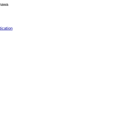
inawa
ication