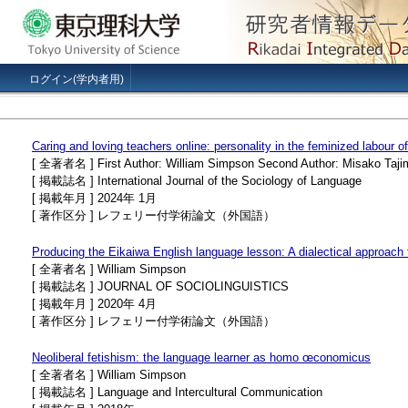
ログイン(学内者用)
Caring and loving teachers online: personality in the feminized labour o
[ 全著者名 ] First Author: William Simpson Second Author: Misako Taji
[ 掲載誌名 ] International Journal of the Sociology of Language
[ 掲載年月 ] 2024年 1月
[ 著作区分 ] レフェリー付学術論文（外国語）
Producing the Eikaiwa English language lesson: A dialectical approach 
[ 全著者名 ] William Simpson
[ 掲載誌名 ] JOURNAL OF SOCIOLINGUISTICS
[ 掲載年月 ] 2020年 4月
[ 著作区分 ] レフェリー付学術論文（外国語）
Neoliberal fetishism: the language learner as homo œconomicus
[ 全著者名 ] William Simpson
[ 掲載誌名 ] Language and Intercultural Communication