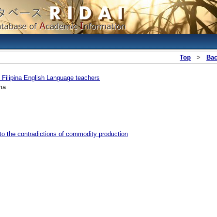
Top
>
Ba
f Filipina English Language teachers
ma
to the contradictions of commodity production