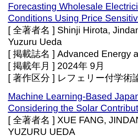
Forecasting Wholesale Electric
Conditions Using Price Sensitiv
[ 全著者名 ] Shinji Hirota, Jindan
Yuzuru Ueda
[ 掲載誌名 ] Advanced Energy and
[ 掲載年月 ] 2024年 9月
[ 著作区分 ] レフェリー付学
Machine Learning-Based Japan
Considering the Solar Contribu
[ 全著者名 ] XUE FANG, JINDAN
YUZURU UEDA