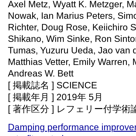
Axel Metz, Wyatt K. Metzger, M
Nowak, Ian Marius Peters, Sim
Richter, Doug Rose, Keiichiro 
Shikano, Wim Sinke, Ron Sinton
Tumas, Yuzuru Ueda, Jao van d
Matthias Vetter, Emily Warren
Andreas W. Bett
[ 掲載誌名 ] SCIENCE
[ 掲載年月 ] 2019年 5月
[ 著作区分 ] レフェリー付学
Damping performance improveme