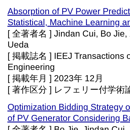
Absorption of PV Power Predict
Statistical, Machine Learning
[ 全著者名 ] Jindan Cui, Bo Jie, 
Ueda
[ 掲載誌名 ] IEEJ Transactions on
Engineering
[ 掲載年月 ] 2023年 12月
[ 著作区分 ] レフェリー付学
Optimization Bidding Strategy
of PV Generator Considering Ba
[ 全著者名 ] Bo Jie, Jindan Cui, 