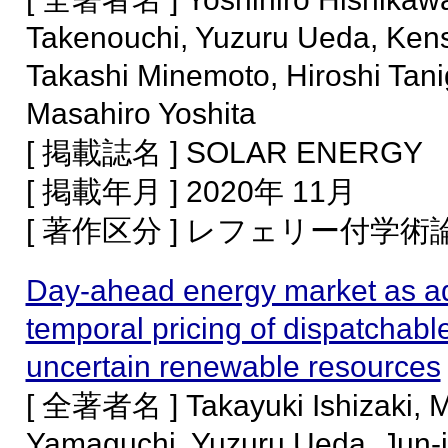
Takenouchi, Yuzuru Ueda, Ken
Takashi Minemoto, Hiroshi Tan
Masahiro Yoshita
[ 掲載誌名 ] SOLAR ENERGY
[ 掲載年月 ] 2020年 11月
[ 著作区分 ] レフェリー付学
Day-ahead energy market as adj
temporal pricing of dispatchabl
uncertain renewable resources
[ 全著者名 ] Takayuki Ishizaki, 
Yamaguchi, Yuzuru Ueda, Jun-i