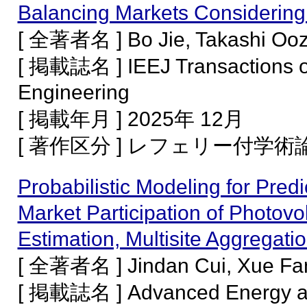
Balancing Markets Considering
[ 全著者名 ] Bo Jie, Takashi Ooz
[ 掲載誌名 ] IEEJ Transactions on
Engineering
[ 掲載年月 ] 2025年 12月
[ 著作区分 ] レフェリー付学
Probabilistic Modeling for Pred
Market Participation of Photovo
Estimation, Multisite Aggregati
[ 全著者名 ] Jindan Cui, Xue Fan
[ 掲載誌名 ] Advanced Energy and