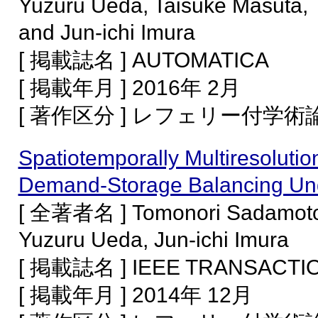
Yuzuru Ueda, Taisuke Masuta,
and Jun-ichi Imura
[ 掲載誌名 ] AUTOMATICA
[ 掲載年月 ] 2016年 2月
[ 著作区分 ] レフェリー付学
Spatiotemporally Multiresoluti
Demand-Storage Balancing Und
[ 全著者名 ] Tomonori Sadamoto, 
Yuzuru Ueda, Jun-ichi Imura
[ 掲載誌名 ] IEEE TRANSACTI
[ 掲載年月 ] 2014年 12月