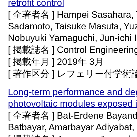
retrofit control
[ 全著者名 ] Hampei Sasahara, Ta
Sadamoto, Taisuke Masuta, Yu
Nobuyuki Yamaguchi, Jun-ichi 
[ 掲載誌名 ] Control Engineering
[ 掲載年月 ] 2019年 3月
[ 著作区分 ] レフェリー付学
Long-term performance and deg
photovoltaic modules exposed i
[ 全著者名 ] Bat-Erdene Bayandel
Batbayar, Amarbayar Adiyabat, 