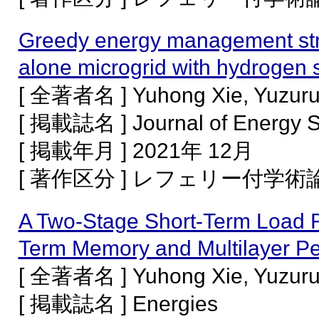
Greedy energy management stra
alone microgrid with hydrogen 
[ 全著者名 ] Yuhong Xie, Yuzur
[ 掲載誌名 ] Journal of Energy S
[ 掲載年月 ] 2021年 12月
[ 著作区分 ] レフェリー付学
A Two-Stage Short-Term Load F
Term Memory and Multilayer Pe
[ 全著者名 ] Yuhong Xie, Yuzur
[ 掲載誌名 ] Energies