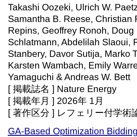
Takashi Oozeki, Ulrich W. Paetz
Samantha B. Reese, Christian R
Repins, Geoffrey Ronoh, Doug R
Schlatmann, Abdelilah Slaoui, R
Stanbery, Davor Sutija, Marko T
Karsten Wambach, Emily Warre
Yamaguchi & Andreas W. Bett
[ 掲載誌名 ] Nature Energy
[ 掲載年月 ] 2026年 1月
[ 著作区分 ] レフェリー付学
GA-Based Optimization Bidding