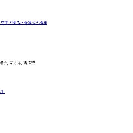
 空間の明るさ概算式の構築
緒子, 宗方淳, 吉澤望
導出