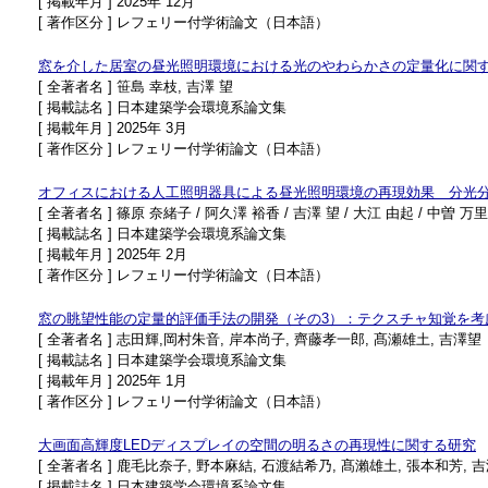
[ 掲載年月 ] 2025年 12月
[ 著作区分 ] レフェリー付学術論文（日本語）
窓を介した居室の昼光照明環境における光のやわらかさの定量化に関
[ 全著者名 ] 笹島 幸枝, 吉澤 望
[ 掲載誌名 ] 日本建築学会環境系論文集
[ 掲載年月 ] 2025年 3月
[ 著作区分 ] レフェリー付学術論文（日本語）
オフィスにおける人工照明器具による昼光照明環境の再現効果 分光
[ 全著者名 ] 篠原 奈緒子 / 阿久澤 裕香 / 吉澤 望 / 大江 由起 / 中曽 万
[ 掲載誌名 ] 日本建築学会環境系論文集
[ 掲載年月 ] 2025年 2月
[ 著作区分 ] レフェリー付学術論文（日本語）
窓の眺望性能の定量的評価手法の開発（その3）：テクスチャ知覚を考
[ 全著者名 ] 志田輝,岡村朱音, 岸本尚子, 齊藤孝一郎, 髙瀬雄土, 吉澤望
[ 掲載誌名 ] 日本建築学会環境系論文集
[ 掲載年月 ] 2025年 1月
[ 著作区分 ] レフェリー付学術論文（日本語）
大画面高輝度LEDディスプレイの空間の明るさの再現性に関する研究
[ 全著者名 ] 鹿毛比奈子, 野本麻結, 石渡結希乃, 髙瀨雄土, 張本和芳, 
[ 掲載誌名 ] 日本建築学会環境系論文集