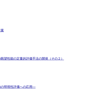
提案
の眺望性能の定量的評価手法の開発（その２）
内の明視性評価への応用—