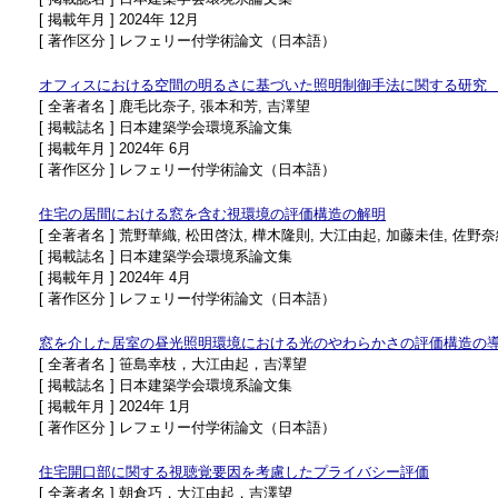
[ 掲載年月 ] 2024年 12月
[ 著作区分 ] レフェリー付学術論文（日本語）
オフィスにおける空間の明るさに基づいた照明制御手法に関する研究
[ 全著者名 ] 鹿毛比奈子, 張本和芳, 吉澤望
[ 掲載誌名 ] 日本建築学会環境系論文集
[ 掲載年月 ] 2024年 6月
[ 著作区分 ] レフェリー付学術論文（日本語）
住宅の居間における窓を含む視環境の評価構造の解明
[ 全著者名 ] 荒野華織, 松田啓汰, 樺木隆則, 大江由起, 加藤未佳, 佐野奈
[ 掲載誌名 ] 日本建築学会環境系論文集
[ 掲載年月 ] 2024年 4月
[ 著作区分 ] レフェリー付学術論文（日本語）
窓を介した居室の昼光照明環境における光のやわらかさの評価構造の
[ 全著者名 ] 笹島幸枝，大江由起，吉澤望
[ 掲載誌名 ] 日本建築学会環境系論文集
[ 掲載年月 ] 2024年 1月
[ 著作区分 ] レフェリー付学術論文（日本語）
住宅開口部に関する視聴覚要因を考慮したプライバシー評価
[ 全著者名 ] 朝倉巧，大江由起，吉澤望