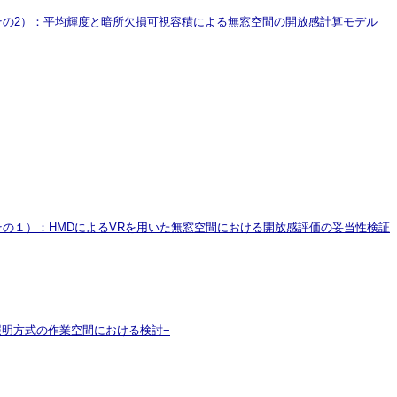
その2）：平均輝度と暗所欠損可視容積による無窓空間の開放感計算モデル
の１）：HMDによるVRを用いた無窓空間における開放感評価の妥当性検証
照明方式の作業空間における検討−