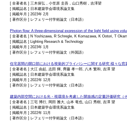
[ 全著者名 ] 三木保弘，小笠原 圭吾，山口秀樹，吉澤望
[ 掲載誌名 ] 日本建築学会環境系論文集
[ 掲載年月 ] 2023年 2月
[ 著作区分 ] レフェリー付学術論文（日本語）
Photon flow: A three-dimensional expression of the light field using v
[ 全著者名 ] N Yoshizawa, R Schregle, K Komazawa, K Ootori, T Oka
[ 掲載誌名 ] Lighting Research & Technology
[ 掲載年月 ] 2023年 1月
[ 著作区分 ] レフェリー付学術論文（外国語）
住宅居間の開口部における視覚的プライバシーに関する研究 様々な窓
[ 全著者名 ] 大江 由起, 志田 輝, 齊藤 孝一郎, 八木 繁和, 吉澤 望
[ 掲載誌名 ] 日本建築学会環境系論文集
[ 掲載年月 ] 2022年 12月
[ 著作区分 ] レフェリー付学術論文（日本語）
建築内部空間における光・視環境を考慮した開放感の定量評価研究（
[ 全著者名 ] 三宅 博行, 岡田 雅大, 山本 竜也, 山口 秀樹, 吉澤 望
[ 掲載誌名 ] 日本建築学会環境系論文集
[ 掲載年月 ] 2022年 11月
[ 著作区分 ] レフェリー付学術論文（日本語）