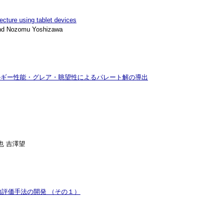
cture using tablet devices
and Nozomu Yoshizawa
エネルギー性能・グレア・眺望性によるパレート解の導出
也 吉澤望
評価手法の開発 （その１）