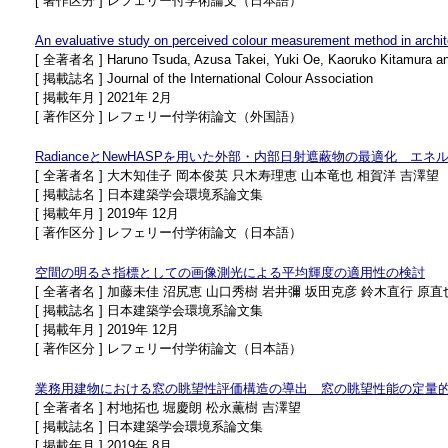
[ 著作区分 ] レフェリー付学術論文（日本語）
An evaluative study on perceived colour measurement method in archite
[ 全著者名 ] Haruno Tsuda, Azusa Takei, Yuki Oe, Kaoruko Kitamura 
[ 掲載誌名 ] Journal of the International Colour Association
[ 掲載年月 ] 2021年 2月
[ 著作区分 ] レフェリー付学術論文（外国語）
RadianceとNewHASPを用いた外部・内部日射遮蔽物の最適化 
[ 全著者名 ] 大木知佳子 岡本俊英 只木寿理恵 山本竜也 相賀洋 吉澤望
[ 掲載誌名 ] 日本建築学会環境系論文集
[ 掲載年月 ] 2019年 12月
[ 著作区分 ] レフェリー付学術論文（日本語）
空間の明るさ指標としての画像測光による平均輝度の適用性の検討
[ 全著者名 ] 加藤未佳 沼尻恵 山口秀樹 岩井彌 坂田克彦 鈴木直行 原直
[ 掲載誌名 ] 日本建築学会環境系論文集
[ 掲載年月 ] 2019年 12月
[ 著作区分 ] レフェリー付学術論文（日本語）
業務用建物における窓の眺望性評価構造の導出 窓の眺望性能の定量的
[ 全著者名 ] 村地拓也 堀慶朗 松永薫樹 吉澤望
[ 掲載誌名 ] 日本建築学会環境系論文集
[ 掲載年月 ] 2019年 8月