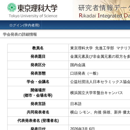
ログイン(学内者用)
学会発表の詳細情報
教員名
東京理科大学 先進工学部 マテリ
発表題目
金属元素及び非金属元素の双方を
発表区分
国内会議
発表形態
口頭発表（一般）
学会・会議名
公益社団法人日本セラミックス協会2
開催場所
横浜国立大学常盤台キャンパス
(都市・会場名等)
発表言語
日本語
共同発表者名
横山 シモン、向後 保雄、新井 優
代表発表者名 (登壇者名)
発表日付
2026年3月 6日