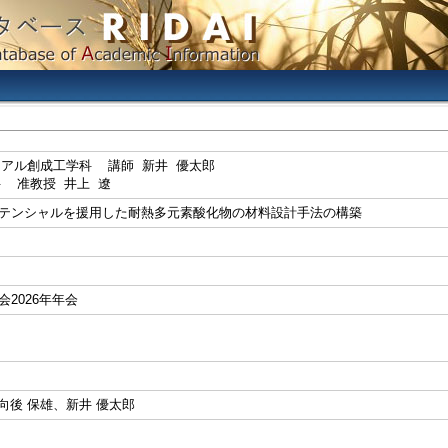
リアル創成工学科 講師 新井 優太郎
科 准教授 井上 遼
テンシャルを援用した耐熱多元素酸化物の材料設計手法の構築
2026年年会
向後 保雄、新井 優太郎