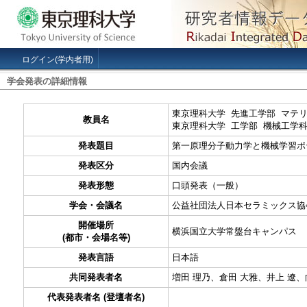
ログイン(学内者用)
学会発表の詳細情報
東京理科大学 先進工学部 マテ
教員名
東京理科大学 工学部 機械工学
発表題目
第一原理分子動力学と機械学習ポ
発表区分
国内会議
発表形態
口頭発表（一般）
学会・会議名
公益社団法人日本セラミックス協会
開催場所
横浜国立大学常盤台キャンパス
(都市・会場名等)
発表言語
日本語
共同発表者名
増田 理乃、倉田 大雅、井上 遼、
代表発表者名 (登壇者名)