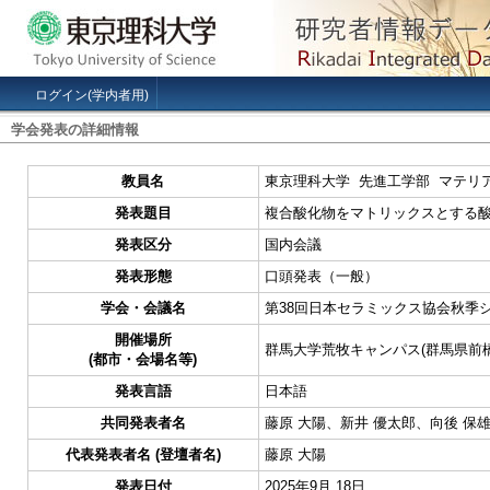
ログイン(学内者用)
学会発表の詳細情報
教員名
東京理科大学 先進工学部 マテリ
発表題目
複合酸化物をマトリックスとする
発表区分
国内会議
発表形態
口頭発表（一般）
学会・会議名
第38回日本セラミックス協会秋季
開催場所
群馬大学荒牧キャンパス(群馬県前橋
(都市・会場名等)
発表言語
日本語
共同発表者名
藤原 大陽、新井 優太郎、向後 保
代表発表者名 (登壇者名)
藤原 大陽
発表日付
2025年9月 18日