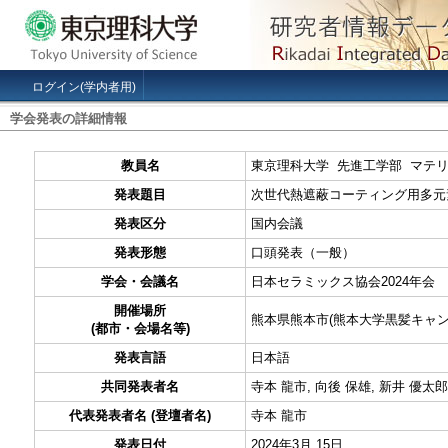
ログイン(学内者用)
学会発表の詳細情報
教員名
東京理科大学 先進工学部 マテ
発表題目
次世代熱遮蔽コーティング用多元
発表区分
国内会議
発表形態
口頭発表（一般）
学会・会議名
日本セラミックス協会2024年会
開催場所
熊本県熊本市(熊本大学黒髪キャン
(都市・会場名等)
発表言語
日本語
共同発表者名
寺本 龍市, 向後 保雄, 新井 優太郎
代表発表者名 (登壇者名)
寺本 龍市
発表日付
2024年3月 15日