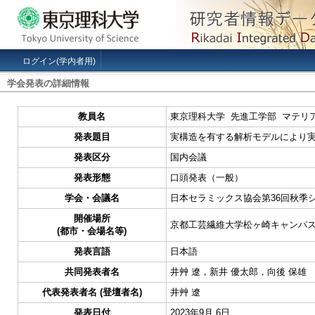
ログイン(学内者用)
学会発表の詳細情報
教員名
東京理科大学 先進工学部 マテリ
発表題目
実構造を有する解析モデルにより
発表区分
国内会議
発表形態
口頭発表（一般）
学会・会議名
日本セラミックス協会第36回秋季
開催場所
京都工芸繊維大学松ヶ崎キャンパス
(都市・会場名等)
発表言語
日本語
共同発表者名
井艸 遼，新井 優太郎，向後 保雄
代表発表者名 (登壇者名)
井艸 遼
発表日付
2023年9月 6日