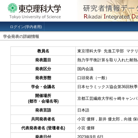
ログイン(学内者用)
学会発表の詳細情報
教員名
東京理科大学 先進工学部 マテ
発表題目
熱力学平衡計算を取り入れた耐熱
発表区分
国内会議
発表形態
口頭発表（一般）
学会・会議名
日本セラミックス協会第36回秋
開催場所
京都工芸繊維大学松ヶ崎キャンパス
(都市・会場名等)
発表言語
日本語
共同発表者名
小宮 優輝，新井 優太郎，向後 保
代表発表者名 (登壇者名)
小宮 優輝
発表日付
2023年9月 6日