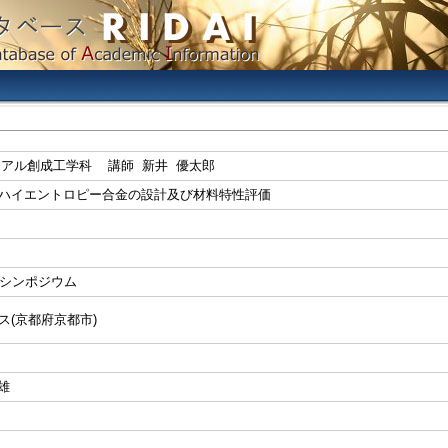
リアル創成工学科 講師 新井 優太郎
ハイエントロピー合金の設計及び材料特性評価
季シンポジウム
(京都府京都市)
雄