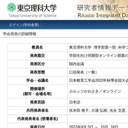
ログイン(学内者用)
学会発表の詳細情報
教員名
東京理科大学 理学部第一部 科学
発表題目
学部生向け同期型オンライン授業
発表区分
国内会議
発表形態
口頭発表（一般）
学会・会議名
日本教育工学会2022年秋季全国大
開催場所
カルッツかわさき／オンライン
(都市・会場名等)
発表言語
日本語
共同発表者名
伏木田 稚子, 大浦 弘樹, 光永 文彦, 
代表発表者名 (登壇者名)
発表日付
2022年9月 5日 ～ 10月 16日