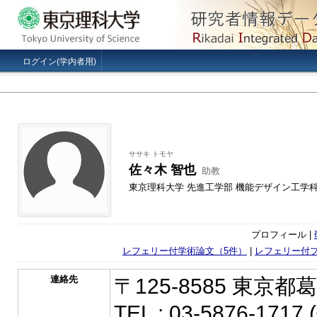
ログイン(学内者用)
ササキ トモヤ
佐々木 智也
助教
東京理科大学 先進工学部 機能デザイン工学
プロフィール |
レフェリー付学術論文（5件）
|
レフェリー付プ
連絡先
〒125-8585 東京都
TEL : 03-5876-1717