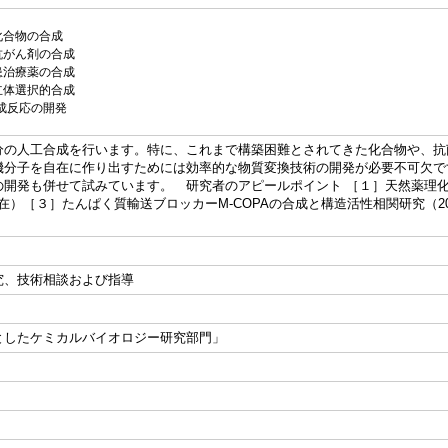
化合物の合成
抗がん剤の合成
患治療薬の合成
立体選択的合成
成反応の開発
分の人工合成を行います。特に、これまで構築困難とされてきた化合物や、抗
機分子を自在に作り出すためには効率的な物質変換技術の開発が必要不可欠で
開発も併せて試みています。 研究者のアピールポイント ［１］天然薬理化合
現在）［３］たんぱく質輸送ブロッカーM-COPAの合成と構造活性相関研究（20
究、技術相談および指導
としたケミカルバイオロジー研究部門」