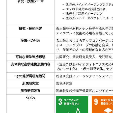
研究・技術テーマ
近赤外バイオイメージングシステ
ナノ粒子発光体の設計と評価
蛍光ナノ温度イメージング
近赤外ハイパースペクトルイメー
研究・技術内容
希土類発光材料とナノ粒子合成の学術
ディスプレイ技術の応用を目指してい
産業への利用
希土類元素によるアップコンバージョ
イメージングプローブの設計と合成、
り、産業界の方々の積極的な参入が不
可能な産学連携形態
共同研究、受託研究員受入、受託研究
具体的な産学連携形態内容
・近赤外励起バイオフォトニクスの応
ブのキット化） ・希土類発光体、ナ
その他所属研究機関
総合研究院イメージングフロンティア
所属研究室
曽我研究室
所有研究装置
近赤外励起蛍光評価装置およびイメー
SDGs