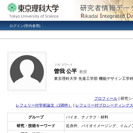
ログイン(学内者用)
ソガ コウヘイ
曽我 公平
教授
東京理科大学 先進工学部 機能デザイン工学
プロフィール
| 研究シ
レフェリー付学術論文（198件）
|
レフェリー付プロシーディングス
グループ
バイオ、ナノテク・材料
研究・技術キーワード
近赤外、バイオイメージング、イムノ